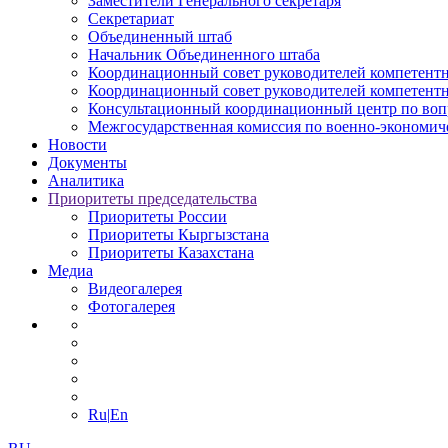
Заместители Генерального секретаря
Секретариат
Объединенный штаб
Начальник Объединенного штаба
Координационный совет руководителей компетентн
Координационный совет руководителей компетентн
Консультационный координационный центр по воп
Межгосударственная комиссия по военно-экономич
Новости
Документы
Аналитика
Приоритеты председательства
Приоритеты России
Приоритеты Кыргызстана
Приоритеты Казахстана
Медиа
Видеогалерея
Фотогалерея
Ru|
En