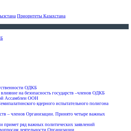
ызстана
Приоритеты Казахстана
КБ
етственности ОДКБ
 влияние на безопасность государств –членов ОДКБ
ьной Ассамблеи ООН
мипалатинского ядерного испытательного полигона
ств – членов Организации. Принято четыре важных
и примет ряд важных политических заявлений
 вопросам деятельности Организации