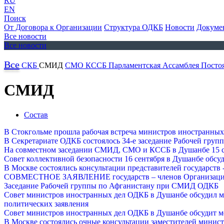
RU
EN
Поиск
От Договора к Организации
Структура ОДКБ
Новости
Докуме
Все новости
Все новости
Все
СКБ
СМИД
СМО
КССБ
Парламентская Ассамблея
Посто
СМИД
Состав
В Стокгольме прошла рабочая встреча министров иностранных
В Секретариате ОДКБ состоялось 34-е заседание Рабочей гр
На совместном заседании СМИД, СМО и КССБ в Душанбе 15 се
Совет коллективной безопасности 16 сентября в Душанбе обсу
В Москве состоялись консультации представителей государств
СОВМЕСТНОЕ ЗАЯВЛЕНИЕ государств – членов Организации До
Заседание Рабочей группы по Афганистану при СМИД ОДКБ
Совет министров иностранных дел ОДКБ в Душанбе обсудил ме
политических заявления
Совет министров иностранных дел ОДКБ в Душанбе обсудит м
В Москве состоялись очные консультации заместителей минис