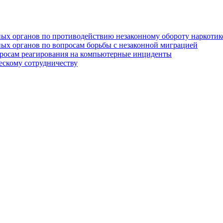
ых органов по противодействию незаконному обороту наркотик
ых органов по вопросам борьбы с незаконной миграцией
росам реагирования на компьютерные инциденты
ескому сотрудничеству