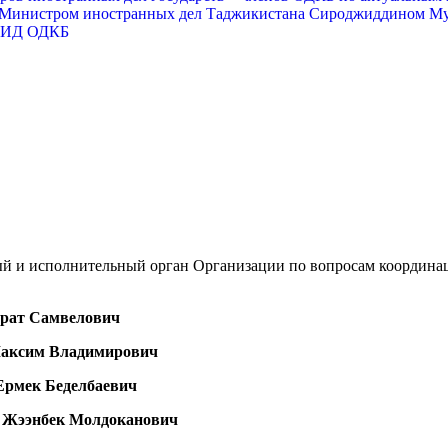
Б с Министром иностранных дел Таджикистана Сироджиддином 
СМИД ОДКБ
ый и исполнительный орган Организации по вопросам координац
рат Самвелович
аксим Владимирович
рмек Беделбаевич
Жээнбек
Молдоканович