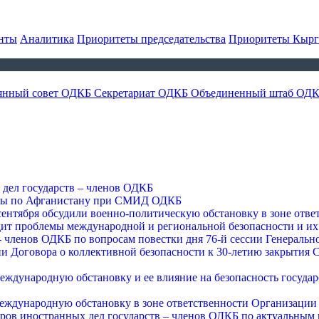
нты
Аналитика
Приоритеты председательства
Приоритеты Кырг
янный совет ОДКБ
Секретариат ОДКБ
Объединенный штаб ОД
 дел государств – членов ОДКБ
уппы по Афганистану при СМИД ОДКБ
нтября обсудили военно-политическую обстановку в зоне отв
дит проблемы международной и региональной безопасности и их
 - членов ОДКБ по вопросам повестки дня 76-й сессии Генерал
говора о коллективной безопасности к 30-летию закрытия Се
ждународную обстановку и ее влияние на безопасность государ
еждународную обстановку в зоне ответственности Организации 
тров иностранных дел государств – членов ОДКБ по актуальным