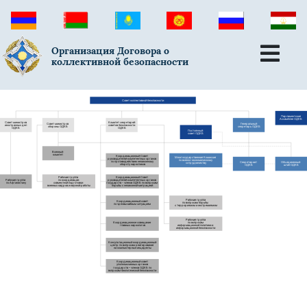
Организация Договора о
коллективной безопасности
Совет коллективной безопасности
Парламентская
Ассамблея ОДКБ
Совет министров
Комитет секретарей
Совет министров
Генеральный
иностранных дел
советов безопасности
обороны ОДКБ
секретарь ОДКБ
ОДКБ
ОДКБ
Постоянный
совет ОДКБ
Военный
комитет
Координационный Совет
Межгосударственная Комиссия
руководителей компетентных органов
по военно-экономическому
по противодействию незаконному
Секретариат
Объединенный
сотрудничеству
обороту наркотиков
ОДКБ
штаб ОДКБ
Рабочая группа
Координационный Совет
Рабочая группа
по координации
руководителей компетентных органов
по Афганистану
совместной подготовки
государств - членов ОДКБ по вопросам
военных кадров и научной работы
борьбы с незаконной миграцией
Рабочая группа
Координационный совет
по вопросам борьбы
по чрезвычайным ситуациям
с терроризмом и экстремизмом
Рабочая группа
Координационное совещание
по вопросам
главных наркологов
информационной политики и
информационной безопасности
Консультационный координационный
центр по вопросам реагирования
на компьютерные инциденты
Координационный совет
уполномоченных органов
государств – членов ОДКБ по
вопросам биологической безопасности