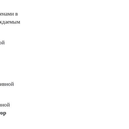
енами в
рждаемым
ой
тивной
вной
тор