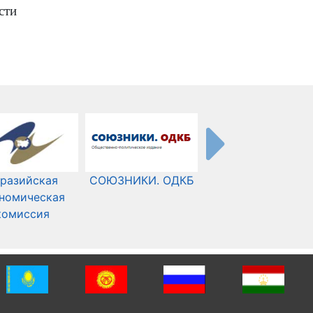
сти
разийская
СОЮЗНИКИ. ОДКБ
Международный
номическая
Комитет Красного
комиссия
Креста