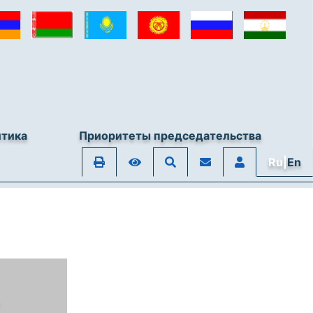
итика
Приоритеты председательства
Ru|
En