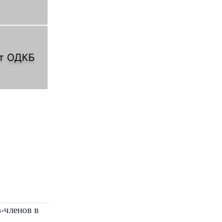
т ОДКБ
-членов в