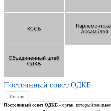
Парламентска
КССБ
Ассамблея
Объединенный штаб
ОДКБ
Постоянный совет ОДКБ
Состав
Постоянный совет ОДКБ
- орган, который занима