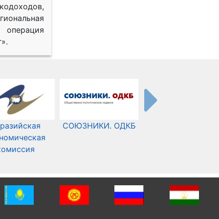
одоходов,
иональная
 операция
».
разийская
СОЮЗНИКИ. ОДКБ
Международный
номическая
Комитет Красного
комиссия
Креста