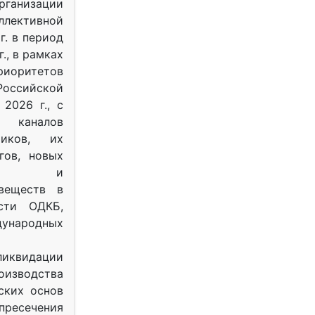
рганизации
ективной
г. в период
г., в рамках
оритетов
оссийской
2026 г., с
 каналов
тиков, их
гов, новых
ных и
веществ в
ости ОДКБ,
ународных
ликвидации
оизводства
ских основ
 пресечения