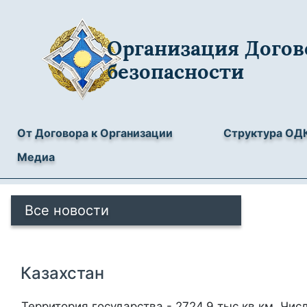
Организация Догов
безопасности
От Договора к Организации
Структура ОД
Медиа
Все новости
Казахстан
Территория государства - 2724,9 тыс.кв.км. Чис