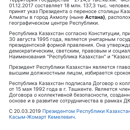
01.12.2017 составляет 18 млн. 137,3 тыс. человек
принят указ Президента о переносе столицы Каз
Алматы в город Акмолу (ныне
Астана)
, располо
географическом центре Республики.
Республика Казахстан согласно Конституции, п
30 августа 1995 года, является унитарным госу
президентской формой правления. Она утвержд
демократическим, светским, правовым и социа
Наименования "Республика Казахстан" и "Казах
Президент Республики Казахстан является главо
высшим должностным лицом, избирается сроком
Республика Казахстан подписала Договор о кол
от 15 мая 1992 года в г. Ташкенте. Является чл
Договора о коллективной безопасности, созданн
основе и в развитие сотрудничества в рамках ДК
С 20.03.2019
Президентом Республики Казахста
Касым-Жомарт Кемелевич
.