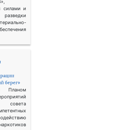
»,
с силами и
азведки
ериально-
спечения
и
ерации
й берег»
с Планом
приятий
о совета
петентных
одействию
наркотиков