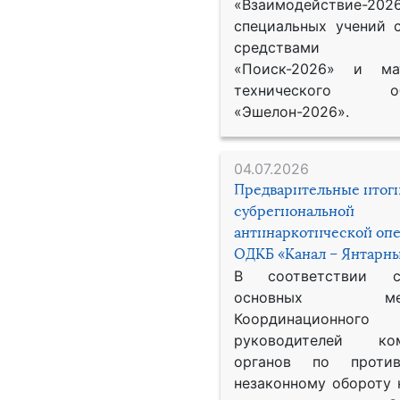
«Взаимодействие-2026
специальных учений 
средствами р
«Поиск-2026» и мат
технического обе
«Эшелон-2026».
04.07.2026
Предварительные итог
субрегиональной
антинаркотической оп
ОДКБ «Канал – Янтарны
В соответствии 
основных меро
Координационног
руководителей ком
органов по против
незаконному обороту 