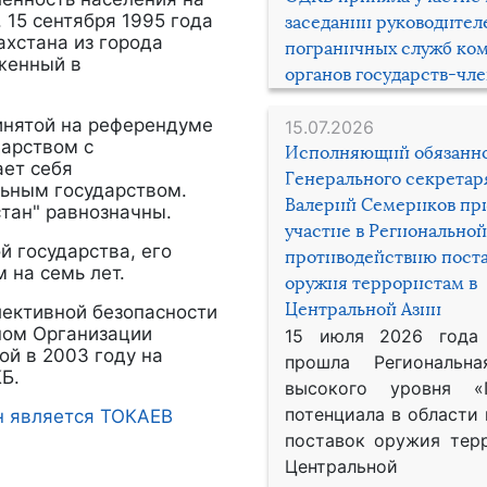
. 15 сентября 1995 года
заседании руководител
ахстана из города
пограничных служб ко
женный в
органов государств-чл
ринятой на референдуме
15.07.2026
дарством с
Исполняющий обязанн
ает себя
Генерального секрета
льным государством.
Валерий Семериков пр
стан" равнозначны.
участие в Региональной
й государства, его
противодействию пост
 на семь лет.
оружия террористам в
Центральной Азии
лективной безопасности
еном Организации
15 июля 2026 года
ой в 2003 году на
прошла Региональна
Б.
высокого уровня «
потенциала в области
н является ТОКАЕВ
поставок оружия тер
Центральной 