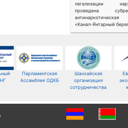
легализации нарк
проведена субрег
антинаркотическая
«Канал-Янтарный берег
ьный
Парламентская
Шанхайская
Ев
СНГ
Ассамблея ОДКБ
организация
эко
сотрудничества
и