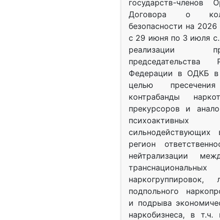
государств-членов О
Договора о колл
безопасности на 2026 
с 29 июня по 3 июля с.
реализации при
председательства Р
Федерации в ОДКБ в 
целью пресечения
контрабанды нарко
прекурсоров и анало
психоактив
сильнодействующих 
регион ответственн
нейтрализации межд
транснациональных
наркогруппировок, 
подпольного наркопр
и подрыва экономиче
наркобизнеса, в т.ч.