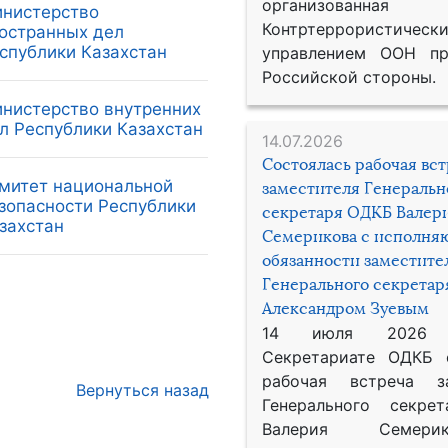
организованная
нистерство
Контртеррористическ
остранных дел
спублики Казахстан
управлением ООН пр
Российской стороны.
нистерство внутренних
л Республики Казахстан
14.07.2026
Состоялась рабочая вс
митет национальной
заместителя Генеральн
зопасности Республики
секретаря ОДКБ Валер
захстан
Семерикова с исполн
обязанности заместите
Генерального секрета
Александром Зуевым
14 июля 2026
Секретариате ОДКБ 
рабочая встреча за
Вернуться назад
Генерального секре
Валерия Семер