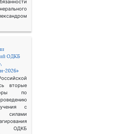
занности
рального
ександром
ии
ний ОДКБ
,
н-2026»
сийской
сь вторые
воры по
оведению
 учения с
 силами
гирования
ОДКБ