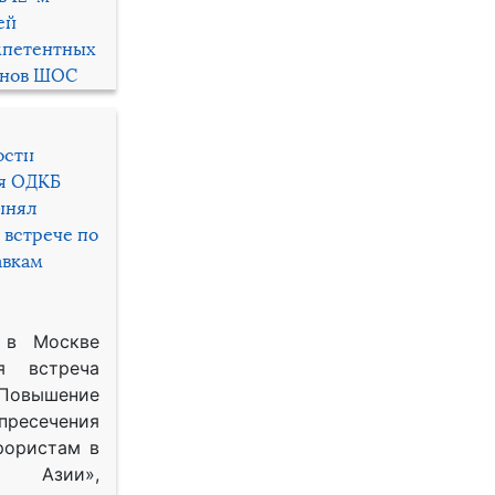
ей
мпетентных
енов ШОС
ости
ря ОДКБ
инял
 встрече по
авкам
 в Москве
я встреча
Повышение
 пресечения
рористам в
Азии»,