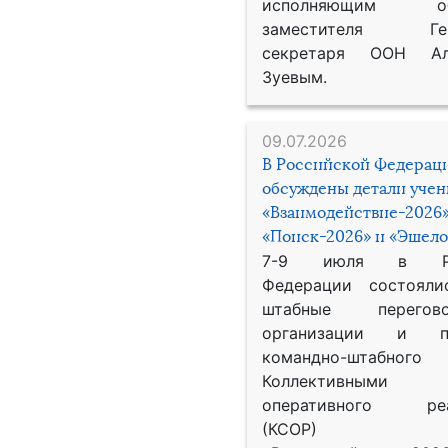
исполняющим обя
заместителя Гене
секретаря ООН Ал
Зуевым.
09.07.2026
В Российской Федерац
обсуждены детали уче
«Взаимодействие-2026»
«Поиск-2026» и «Эшело
7-9 июля в Рос
Федерации состояли
штабные перего
организации и пр
командно-штабного
Коллективными
оперативного реа
(КСОР) 