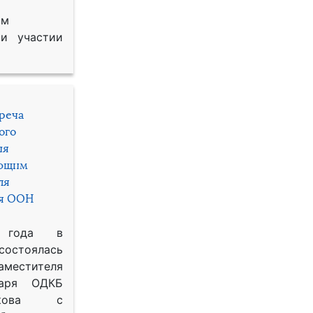
им
и участии
треча
ого
ия
яющим
ля
ря ООН
 года в
состоялась
местителя
таря ОДКБ
икова с