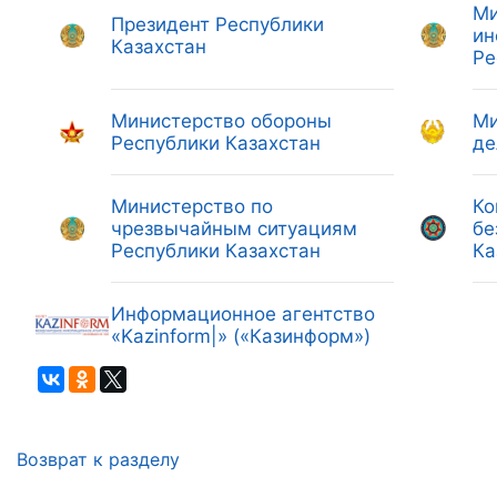
Ми
Президент Республики
ин
Казахстан
Ре
Министерство обороны
Ми
Республики Казахстан
де
Министерство по
Ко
чрезвычайным ситуациям
бе
Республики Казахстан
Ка
Информационное агентство
«Kazinform|» («Казинформ»)
Возврат к разделу