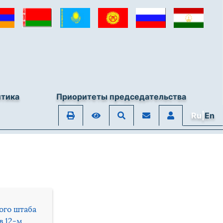
итика
Приоритеты председательства
Ru|
En
ого штаба
в 12-м