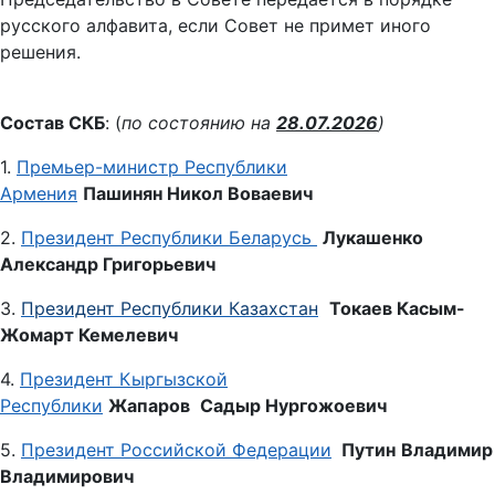
русского алфавита, если Совет не примет иного
решения.
Состав СКБ
: (
по состоянию на
28
.07.2026
)
1.
Премьер-министр Республики
Армения
Пашинян Никол Воваевич
2.
Президент Республики Беларусь
Лукашенко
Александр Григорьевич
3.
Президент Республики Казахстан
Токаев
Касым-
Жомарт Кемелевич
4.
Президент Кыргызской
Республики
Жапаров
Садыр Нургожоевич
5.
Президент Российской Федерации
Путин
Владимир
Владимирович