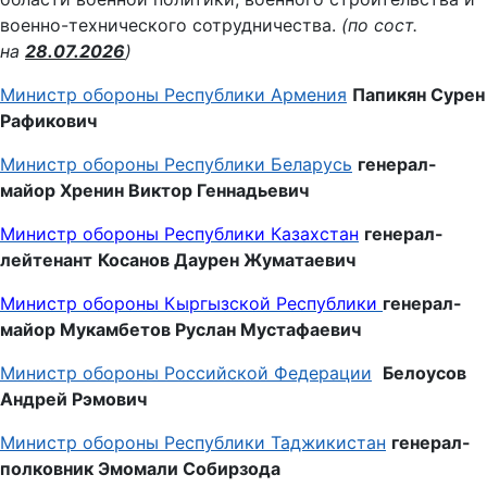
военно-технического сотрудничества.
(по сост.
на
28.07.2026
)
Министр обороны Республики Армения
Папикян Сурен
Рафикович
Министр обороны Республики Беларусь
генерал-
майор Хренин Виктор Геннадьевич
Министр обороны Республики Казахстан
генерал-
лейтенант
Косанов Даурен Жуматаевич
Министр обороны
Кыргызской Республики
генерал-
майор Мукамбетов Руслан Мустафаевич
Министр обороны Российской Федерации
Белоусов
Андрей Рэмович
Министр обороны Республики Таджикистан
генерал-
полковник
Эмомали Собирзода