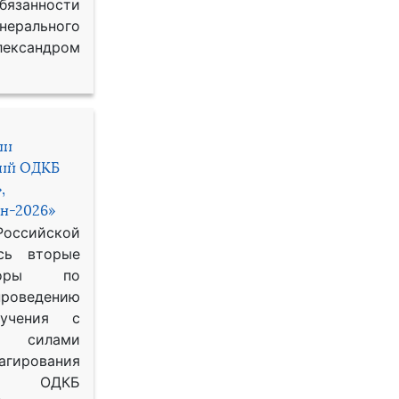
занности
рального
ександром
ии
ний ОДКБ
,
н-2026»
сийской
сь вторые
воры по
оведению
 учения с
 силами
гирования
ОДКБ