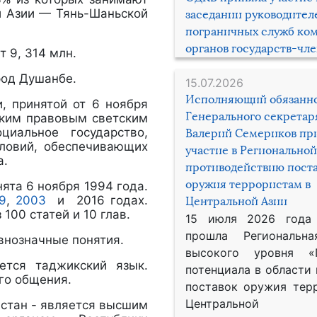
й Азии — Тянь-Шаньской
заседании руководител
пограничных служб ко
органов государств-чл
т 9, 314 млн.
род Душанбе.
15.07.2026
Исполняющий обязанн
и, принятой от 6 ноября
Генерального секрета
ским правовым светским
циальное государство,
Валерий Семериков пр
словий, обеспечивающих
участие в Региональной
а.
противодействию пост
оружия террористам в
ята 6 ноября 1994 года.
9
,
2003
и 2016 годах.
Центральной Азии
100 статей и 10 глав.
15 июля 2026 года
прошла Региональна
внозначные понятия.
высокого уровня «
ется таджикский язык.
потенциала в области
го общения.
поставок оружия тер
Центральной 
стан - является высшим