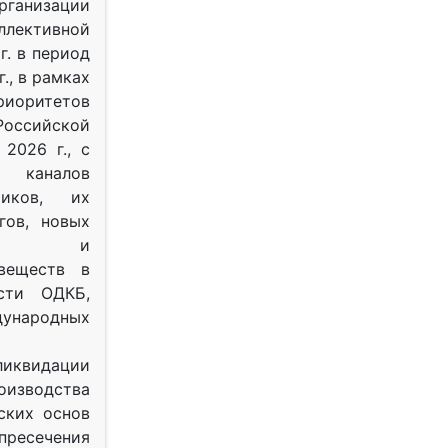
рганизации
ективной
г. в период
г., в рамках
оритетов
оссийской
2026 г., с
 каналов
тиков, их
гов, новых
ных и
веществ в
ости ОДКБ,
ународных
ликвидации
оизводства
ских основ
 пресечения