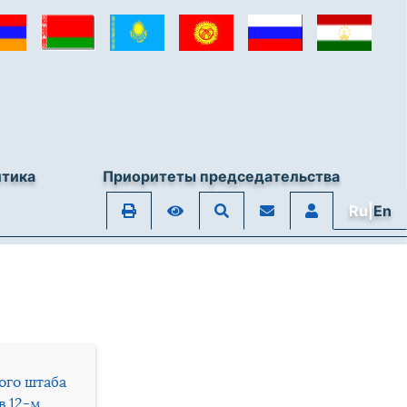
итика
Приоритеты председательства
Ru|
En
ого штаба
в 12-м