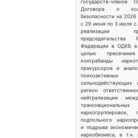
государств-членов О
Договора о колл
безопасности на 2026 
с 29 июня по 3 июля с.
реализации при
председательства Р
Федерации в ОДКБ в 
целью пресечения
контрабанды нарко
прекурсоров и анало
психоактив
сильнодействующих 
регион ответственн
нейтрализации межд
транснациональных
наркогруппировок, 
подпольного наркопр
и подрыва экономиче
наркобизнеса, в т.ч.