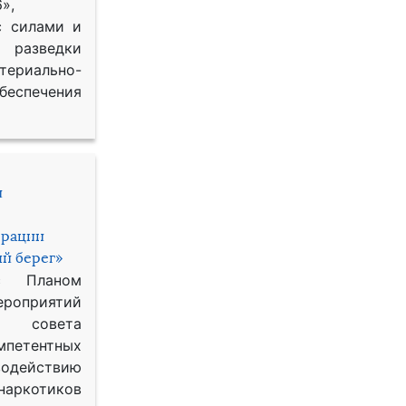
»,
с силами и
азведки
ериально-
спечения
и
ерации
й берег»
с Планом
приятий
о совета
петентных
одействию
наркотиков