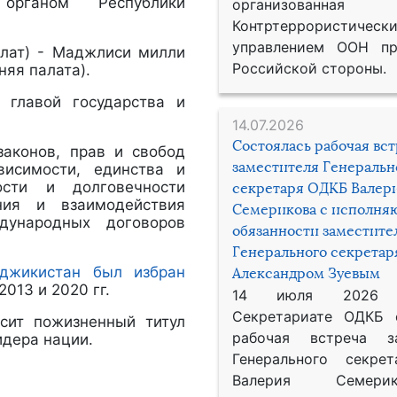
органом Республики
организованная
Контртеррористическ
управлением ООН пр
алат) - Маджлиси милли
Российской стороны.
няя палата).
 главой государства и
14.07.2026
Состоялась рабочая вс
законов, прав и свобод
заместителя Генеральн
висимости, единства и
ности и долговечности
секретаря ОДКБ Валер
ания и взаимодействия
Семерикова с исполн
дународных договоров
обязанности заместите
Генерального секрета
аджикистан был избран
Александром Зуевым
2013 и 2020 гг.
14 июля 2026
Секретариате ОДКБ 
сит пожизненный титул
рабочая встреча за
идера нации.
Генерального секре
Валерия Семер