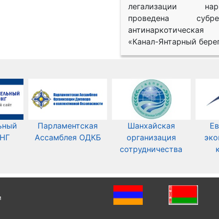
легализации нарк
проведена субрег
антинаркотическая
«Канал-Янтарный берег
ьный
Парламентская
Шанхайская
Ев
СНГ
Ассамблея ОДКБ
организация
эко
сотрудничества
и