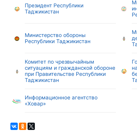
М
Президент Республики
и
Таджикистан
Р
М
Министерство обороны
д
Республики Таджикистан
Т
Комитет по чрезвычайным
Г
ситуациям и гражданской обороне
н
при Правительстве Республики
б
Таджикистан
Т
Информационное агентство
«Ховар»