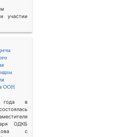
им
и участии
треча
ого
ия
яющим
ля
ря ООН
 года в
состоялась
местителя
таря ОДКБ
икова с