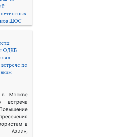
ей
мпетентных
енов ШОС
ости
ря ОДКБ
инял
 встрече по
авкам
 в Москве
я встреча
Повышение
 пресечения
рористам в
Азии»,