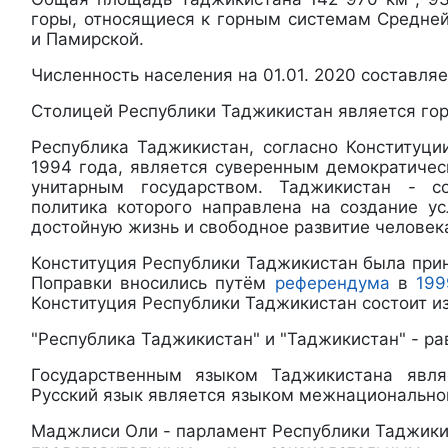
горы, относящиеся к горным системам Средне
и Памирской.
Численность населения на 01.01. 2020 составляе
Столицей Республики Таджикистан является го
Республика Таджикистан, согласно Конституци
1994 года, является суверенным демократиче
унитарным государством. Таджикистан - со
политика которого направлена на создание у
достойную жизнь и свободное развитие человек
Конституция Республики Таджикистан была прин
Поправки вносились путём
референдума
в
199
Конституция Республики Таджикистан состоит из 
"Республика Таджикистан" и "Таджикистан" - ра
Государственным языком Таджикистана явля
Русский язык является языком межнационально
Маджлиси Оли - парламент Республики Таджики