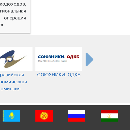
одоходов,
иональная
 операция
».
разийская
СОЮЗНИКИ. ОДКБ
Международный
номическая
Комитет Красного
комиссия
Креста