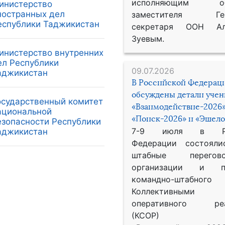
исполняющим обя
инистерство
ностранных дел
заместителя Гене
еспублики Таджикистан
секретаря ООН Ал
Зуевым.
инистерство внутренних
ел Республики
09.07.2026
аджикистан
В Российской Федерац
обсуждены детали уче
осударственный комитет
«Взаимодействие-2026»
ациональной
«Поиск-2026» и «Эшело
езопасности Республики
7-9 июля в Рос
аджикистан
Федерации состояли
штабные перего
организации и пр
командно-штабного
Коллективными
оперативного реа
(КСОР) 