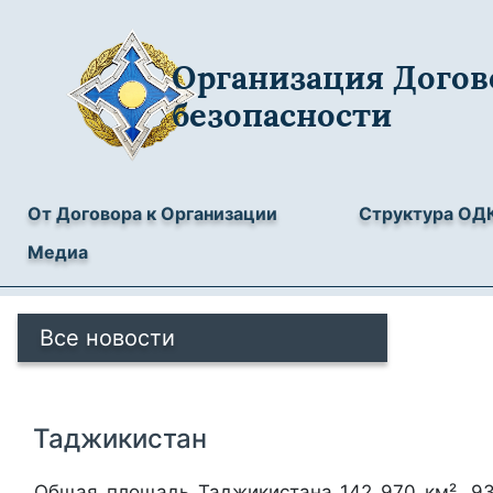
Организация Догов
безопасности
От Договора к Организации
Структура ОД
Медиа
Все новости
Таджикистан
Общая площадь Таджикистана 142 970 км², 9