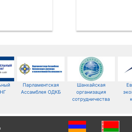
ьный
Парламентская
Шанхайская
Ев
СНГ
Ассамблея ОДКБ
организация
эко
сотрудничества
и