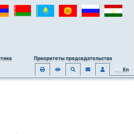
итика
Приоритеты председательства
Ru|
En