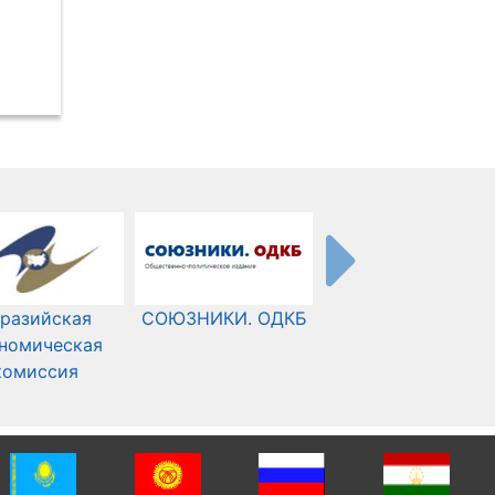
разийская
СОЮЗНИКИ. ОДКБ
Международный
номическая
Комитет Красного
комиссия
Креста