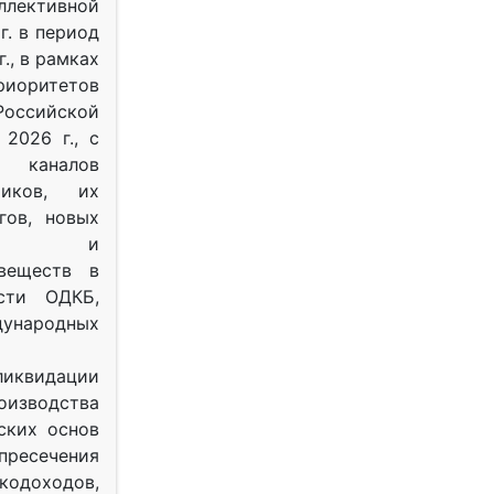
ективной
г. в период
г., в рамках
оритетов
оссийской
2026 г., с
 каналов
тиков, их
гов, новых
ных и
веществ в
ости ОДКБ,
ународных
ликвидации
оизводства
ских основ
 пресечения
одоходов,