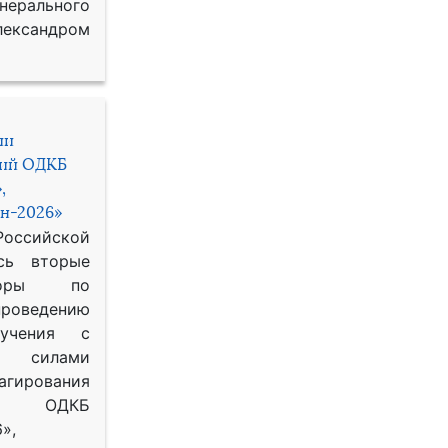
рального
ександром
ии
ний ОДКБ
,
н-2026»
сийской
сь вторые
воры по
оведению
 учения с
 силами
гирования
ОДКБ
»,