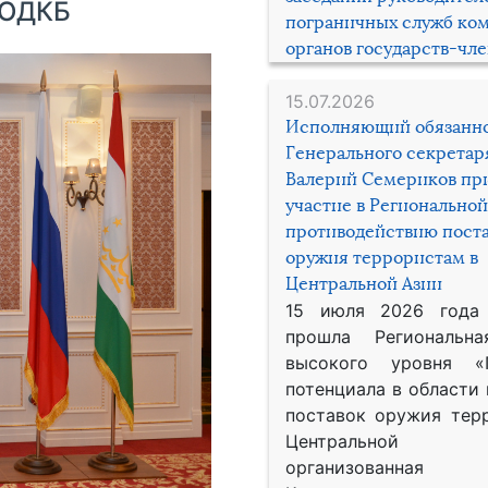
 ОДКБ
пограничных служб ко
органов государств-чл
15.07.2026
Исполняющий обязанн
Генерального секрета
Валерий Семериков пр
участие в Региональной
противодействию пост
оружия террористам в
Центральной Азии
15 июля 2026 года
прошла Региональна
высокого уровня «
потенциала в области
поставок оружия тер
Центральной 
организованная