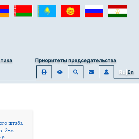
итика
Приоритеты председательства
Ru|
En
ого штаба
в 12-м
ей