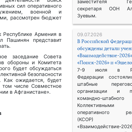
заместителя Гене
ивных сил оперативного
секретаря ООН Ал
ужением, военной и
Зуевым.
ами, рассмотрен бюджет
к Республике Армения в
09.07.2026
ол Пашинян представит
В Российской Федерац
ать.
обсуждены детали уче
«Взаимодействие-2026»
тное заседание Совета
ов обороны и Комитета
«Поиск-2026» и «Эшело
орого будет обсуждаться
7-9 июля в Рос
ллективной безопасности
Федерации состояли
. Как ожидается, будет
штабные перего
в том числе Совместное
организации и пр
нии в Афганистане».
командно-штабного
Коллективными
оперативного реа
в
(КСОР) 
«Взаимодействие-2026