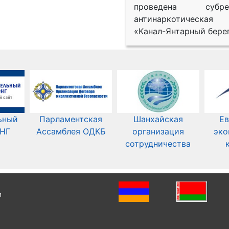
проведена субрег
антинаркотическая
«Канал-Янтарный берег
ьный
Парламентская
Шанхайская
Ев
СНГ
Ассамблея ОДКБ
организация
эко
сотрудничества
и