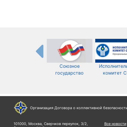
Союзное
Исполнител
государство
комитет 
Организация Договора о коллективной безопасност
101000, Москва, Сверчков переулок, 3/2,
Все новости