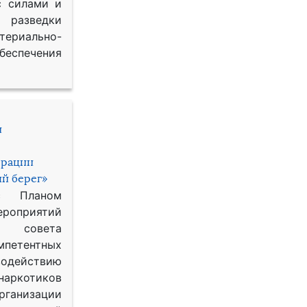
с силами и
азведки
ериально-
спечения
и
ерации
й берег»
с Планом
приятий
о совета
петентных
одействию
наркотиков
рганизации