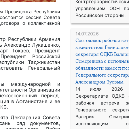
Контртеррористическ
управлением ООН пр
вом Президента Республики
Российской стороны.
состоится сессия Совета
Договора о коллективной
14.07.2026
стр Республики Армения
Состоялась рабочая вс
ь Александр Лукашенко,
заместителя Генеральн
арт Токаев, Президент
секретаря ОДКБ Валер
Президент Российской
Семерикова с исполн
спублики Таджикистан
ствовать Генеральный
обязанности заместите
Генерального секрета
Александром Зуевым
мы международной и
14 июля 2026
еятельности Организации
межсессионный период.
Секретариате ОДКБ 
ция в Афганистане и ее
рабочая встреча за
ДКБ.
Генерального секре
Валерия Семер
нята Декларация Совета
исаны ряд документов,
исполняющим обя
я деятельности Войск