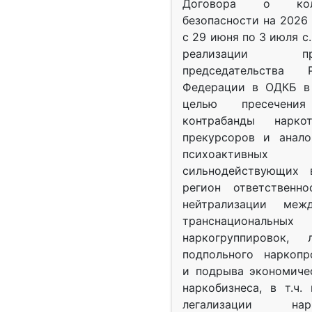
Договора о колл
безопасности на 2026 
с 29 июня по 3 июля с.
реализации при
председательства Р
Федерации в ОДКБ в 
целью пресечения
контрабанды нарко
прекурсоров и анало
психоактив
сильнодействующих 
регион ответственн
нейтрализации межд
транснациональных
наркогруппировок, 
подпольного наркопр
и подрыва экономиче
наркобизнеса, в т.ч.
легализации нарк