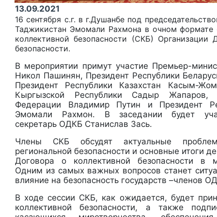
13.09.2021
16 сентября с.г. в г.Душанбе под председательст
Таджикистан Эмомали Рахмона в очном формате 
коллективной безопасности (СКБ) Организации 
безопасности.
В мероприятии примут участие Премьер-мини
Никол Пашинян, Президент Республики Беларус
Президент Республики Казахстан Касым-Жом
Кыргызской Республики Садыр Жапаров, 
Федерации Владимир Путин и Президент Ре
Эмомали Рахмон. В заседании будет уча
секретарь ОДКБ Станислав Зась.
Члены СКБ обсудят актуальные пробле
региональной безопасности и основные итоги д
Договора о коллективной безопасности в 
Одним из самых важных вопросов станет ситуа
влияние на безопасность государств –членов О
В ходе сессии СКБ, как ожидается, будет при
коллективной безопасности, а также подп
касающихся миротворчества, обеспечени