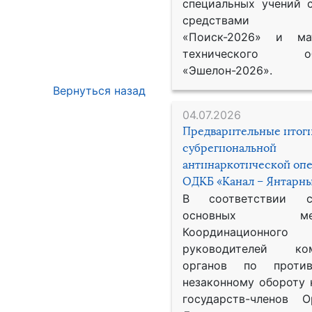
специальных учений 
средствами р
«Поиск-2026» и мат
технического обе
«Эшелон-2026».
Вернуться назад
04.07.2026
Предварительные итог
субрегиональной
антинаркотической оп
ОДКБ «Канал – Янтарны
В соответствии 
основных меро
Координационног
руководителей ком
органов по против
незаконному обороту 
государств-членов О