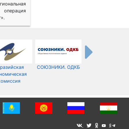
иональная
 операция
».
разийская
СОЮЗНИКИ. ОДКБ
Международный
номическая
Комитет Красного
комиссия
Креста