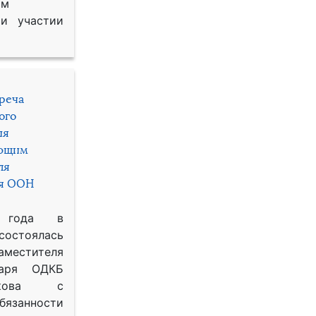
им
и участии
треча
ого
ия
яющим
ля
ря ООН
 года в
состоялась
местителя
таря ОДКБ
икова с
занности