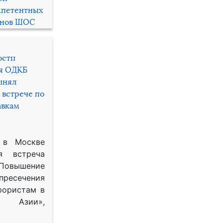
мпетентных
енов ШОС
ости
ря ОДКБ
инял
 встрече по
авкам
 в Москве
я встреча
Повышение
 пресечения
рористам в
Азии»,