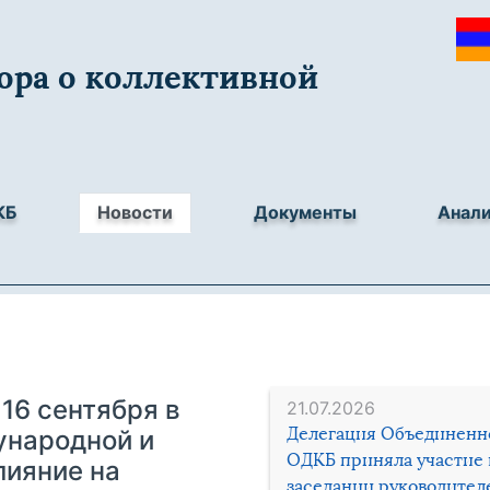
ора о коллективной
КБ
Новости
Документы
Анал
16 сентября в
21.07.2026
Делегация Объединенн
ународной и
ОДКБ приняла участие 
лияние на
заседании руководител