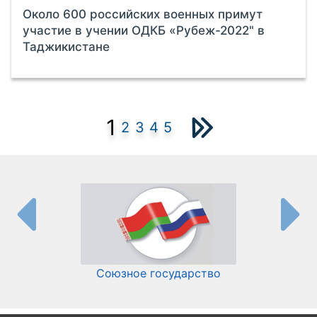
Около 600 российских военных примут
участие в учении ОДКБ «Рубеж-2022" в
Таджикистане
1
2
3
4
5
Союзное государство
И