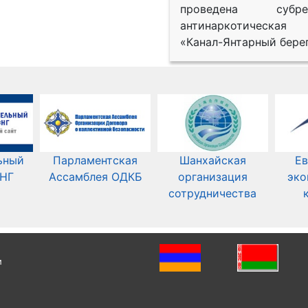
проведена субрег
антинаркотическая
«Канал-Янтарный берег
ьный
Парламентская
Шанхайская
Ев
СНГ
Ассамблея ОДКБ
организация
эко
сотрудничества
и