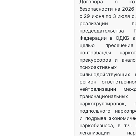
Договора о колл
безопасности на 2026 
с 29 июня по 3 июля с.
реализации при
председательства Р
Федерации в ОДКБ в 
целью пресечения
контрабанды нарко
прекурсоров и анало
психоактив
сильнодействующих 
регион ответственн
нейтрализации межд
транснациональных
наркогруппировок, 
подпольного наркопр
и подрыва экономиче
наркобизнеса, в т.ч.
легализации нарк