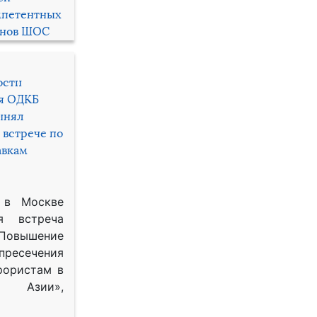
мпетентных
енов ШОС
ости
ря ОДКБ
инял
 встрече по
авкам
 в Москве
я встреча
Повышение
 пресечения
рористам в
Азии»,