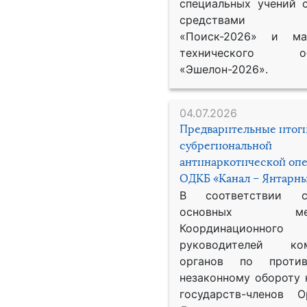
специальных учений 
средствами р
«Поиск-2026» и мат
технического обе
«Эшелон-2026».
04.07.2026
Предварительные итог
субрегиональной
антинаркотической оп
ОДКБ «Канал – Янтарны
В соответствии 
основных меро
Координационног
руководителей ком
органов по против
незаконному обороту 
государств-членов О