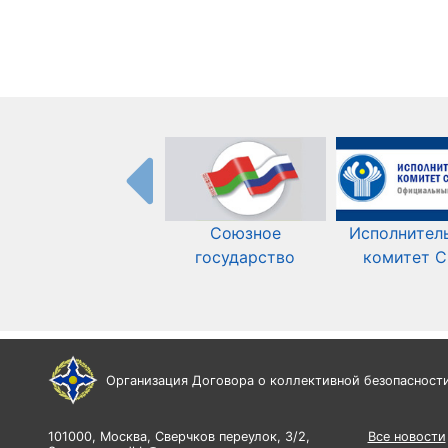
Союзное
Исполнител
государство
комитет 
Организация Договора о коллективной безопасност
101000, Москва, Сверчков переулок, 3/2,
Все новости