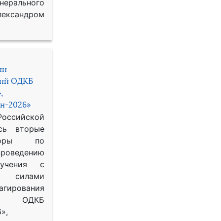
рального
ександром
ии
ний ОДКБ
,
н-2026»
сийской
сь вторые
воры по
оведению
 учения с
 силами
гирования
ОДКБ
»,