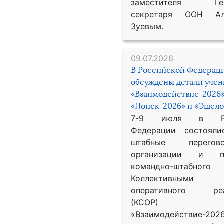
заместителя Гене
секретаря ООН Ал
Зуевым.
09.07.2026
В Российской Федерац
обсуждены детали уче
«Взаимодействие-2026»
«Поиск-2026» и «Эшело
7-9 июля в Рос
Федерации состояли
штабные перего
организации и пр
командно-штабного
Коллективными
оперативного реа
(КСОР) 
«Взаимодействие-2026