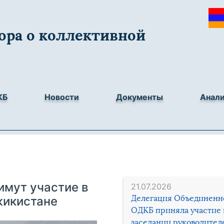
ора о коллективной
КБ
Новости
Документы
Анал
имут участие в
21.07.2026
Делегация Объединенн
жикистане
ОДКБ приняла участие 
заседании руководител