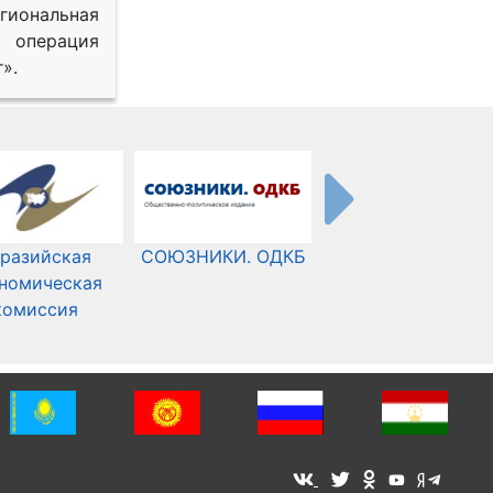
иональная
 операция
».
разийская
СОЮЗНИКИ. ОДКБ
Международный
номическая
Комитет Красного
комиссия
Креста