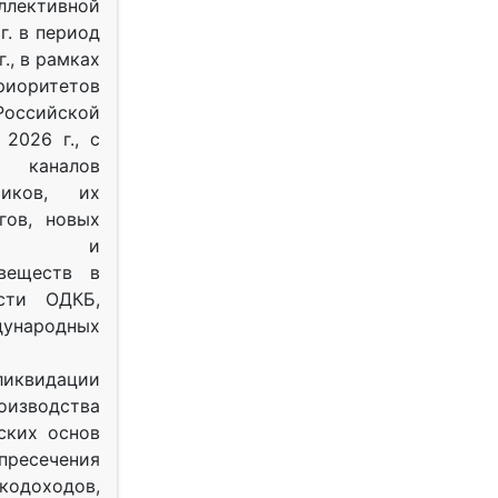
ективной
г. в период
г., в рамках
оритетов
оссийской
2026 г., с
 каналов
тиков, их
гов, новых
ных и
веществ в
ости ОДКБ,
ународных
ликвидации
оизводства
ских основ
 пресечения
одоходов,