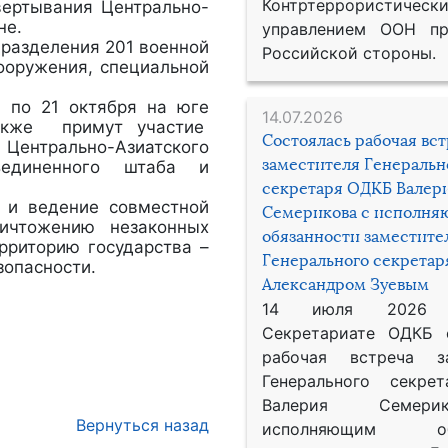
Контртеррористическ
вертывания Центрально-
не.
управлением ООН пр
дразделения 201 военной
Российской стороны.
вооружения, специальной
7 по 21 октября на юге
14.07.2026
также примут участие
Состоялась рабочая вс
Центрально-Азиатского
заместителя Генеральн
ъединенного штаба и
секретаря ОДКБ Валер
у и ведение совместной
Семерикова с исполн
ичтожению незаконных
обязанности заместите
рриторию государства –
Генерального секрета
зопасности.
Александром Зуевым
14 июля 2026
Секретариате ОДКБ 
рабочая встреча за
Генерального секре
Валерия Семер
Вернуться назад
исполняющим обя