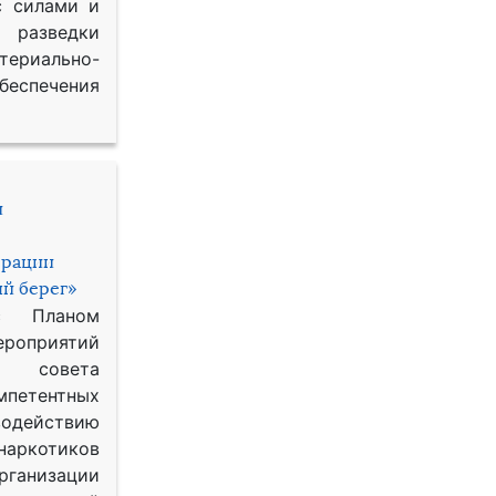
с силами и
азведки
ериально-
спечения
и
ерации
й берег»
с Планом
приятий
о совета
петентных
одействию
наркотиков
рганизации