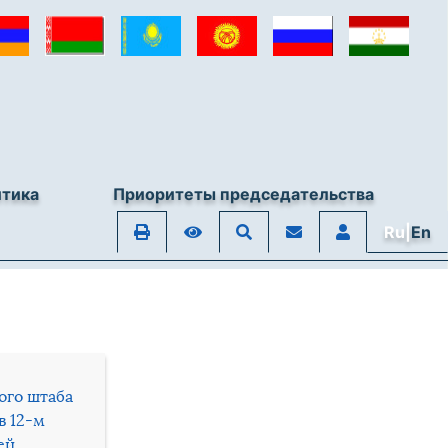
итика
Приоритеты председательства
Ru|
En
ого штаба
в 12-м
ей