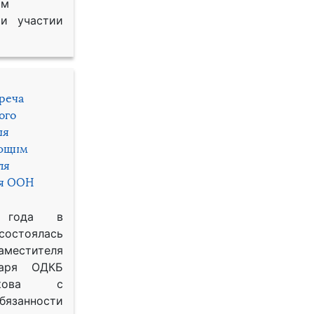
им
и участии
треча
ого
ия
яющим
ля
ря ООН
 года в
состоялась
местителя
таря ОДКБ
икова с
занности