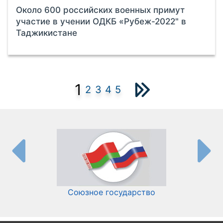
Около 600 российских военных примут
участие в учении ОДКБ «Рубеж-2022" в
Таджикистане
1
2
3
4
5
Союзное государство
И