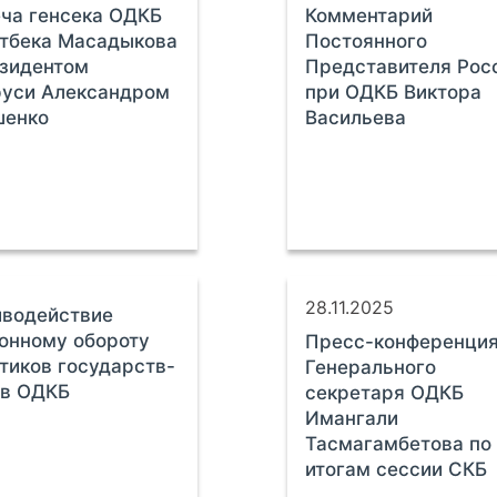
ча генсека ОДКБ
Комментарий
тбека Масадыкова
Постоянного
зидентом
Представителя Рос
руси Александром
при ОДКБ Виктора
шенко
Васильева
28.11.2025
иводействие
онному обороту
Пресс-конференци
тиков государств-
Генерального
ов ОДКБ
секретаря ОДКБ
Имангали
Тасмагамбетова по
итогам сессии СКБ