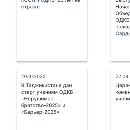
КСОПН ОДКБ: 20 лет на
Выст
страже
Нача
Объед
ОДКБ 
полко
Серд
20.10.2025
22.09
В Таджикистане дан
Цере
старт учениям ОДКБ
кома
«Нерушимое
учени
братство-2025» и
«Барьер-2025»