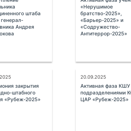
упление
Активная фаза учен
льника
«Нерушимое
иненного штаба
братство-2025»,
генерал-
«Барьер-2025» и
вника Андрея
«Содружество-
юкова
Антитеррор-2025»
.2025
20.09.2025
мония закрытия
Активная фаза КШУ
ндно-штабного
подразделениями 
я «Рубеж-2025»
ЦАР «Рубеж-2025»