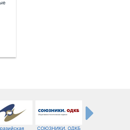
ные
разийская
СОЮЗНИКИ. ОДКБ
Международный