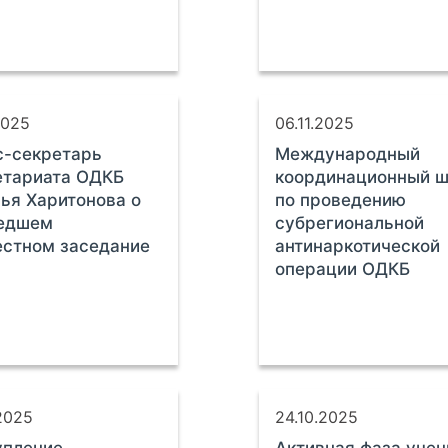
2025
06.11.2025
с-секретарь
Международный
етариата ОДКБ
координационный ш
ья Харитонова о
по проведению
едшем
субрегиональной
стном заседание
антинаркотической
операции ОДКБ
2025
24.10.2025