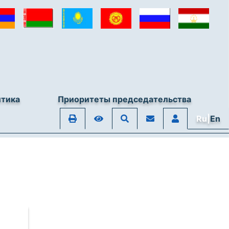
итика
Приоритеты председательства
Ru|
En