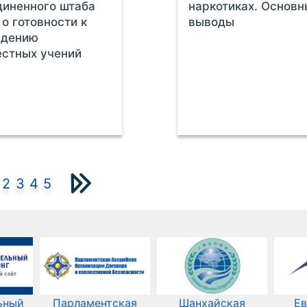
иненного штаба
наркотиках. Основ
о готовности к
выводы
едению
стных учений
2
3
4
5
ьный
Парламентская
Шанхайская
Ев