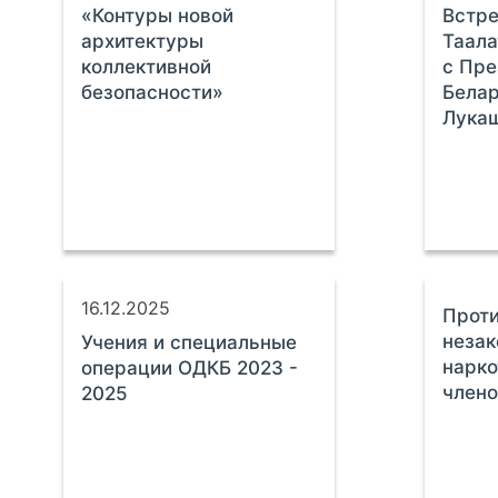
«Контуры новой
Встре
архитектуры
Таала
коллективной
с Пре
безопасности»
Бела
Лука
16.12.2025
Прот
незак
Учения и специальные
нарко
операции ОДКБ 2023 -
член
2025