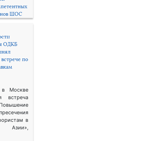
мпетентных
енов ШОС
ости
ря ОДКБ
инял
 встрече по
авкам
 в Москве
я встреча
Повышение
 пресечения
рористам в
Азии»,