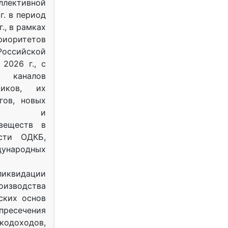
ективной
г. в период
г., в рамках
оритетов
оссийской
2026 г., с
 каналов
тиков, их
гов, новых
ных и
веществ в
ости ОДКБ,
ународных
ликвидации
оизводства
ских основ
 пресечения
одоходов,