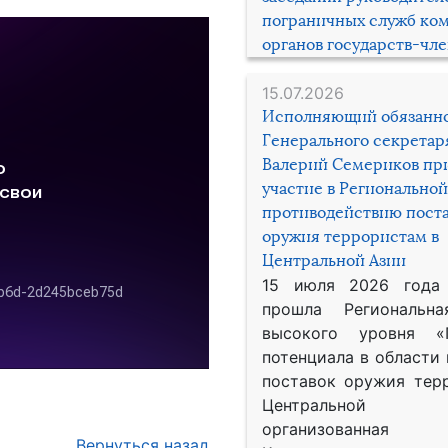
пограничных служб ко
органов государств-чл
15.07.2026
Исполняющий обязанн
Генерального секрета
Валерий Семериков пр
участие в Региональной
противодействию пост
оружия террористам в
Центральной Азии
15 июля 2026 года
прошла Региональна
высокого уровня «
потенциала в области
поставок оружия тер
Центральной 
организованная
Вернуться назад