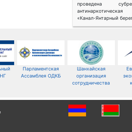
проведена субрег
антинаркотическая
«Канал-Янтарный берег
ьный
Парламентская
Шанхайская
Ев
СНГ
Ассамблея ОДКБ
организация
эко
сотрудничества
и