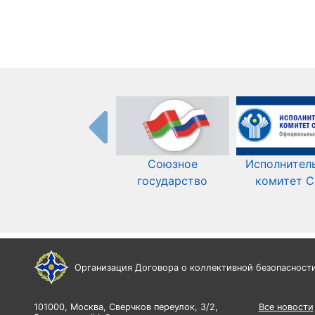
Союзное
Исполнител
государство
комитет 
Организация Договора о коллективной безопасност
101000, Москва, Сверчков переулок, 3/2,
Все новости