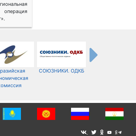
иональная
 операция
».
разийская
СОЮЗНИКИ. ОДКБ
Международный
номическая
Комитет Красного
комиссия
Креста