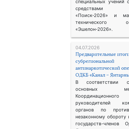
специальных учений 
средствами р
«Поиск-2026» и мат
технического обе
«Эшелон-2026».
04.07.2026
Предварительные итог
субрегиональной
антинаркотической оп
ОДКБ «Канал – Янтарны
В соответствии 
основных меро
Координационног
руководителей ком
органов по против
незаконному обороту 
государств-членов О