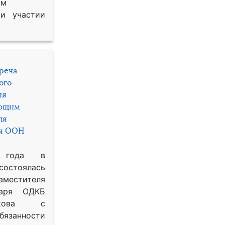
им
и участии
треча
ого
ия
яющим
ля
ря ООН
 года в
состоялась
местителя
таря ОДКБ
икова с
занности