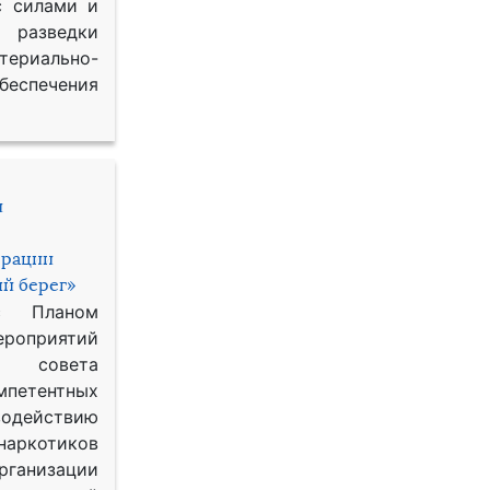
с силами и
азведки
ериально-
спечения
и
ерации
й берег»
с Планом
приятий
о совета
петентных
одействию
наркотиков
рганизации