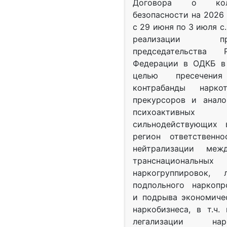
Договора о колл
безопасности на 2026 
с 29 июня по 3 июля с.
реализации при
председательства Р
Федерации в ОДКБ в 
целью пресечения
контрабанды нарко
прекурсоров и анало
психоактив
сильнодействующих 
регион ответственн
нейтрализации межд
транснациональных
наркогруппировок, 
подпольного наркопр
и подрыва экономиче
наркобизнеса, в т.ч.
легализации нарк