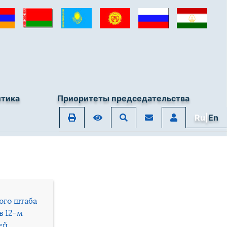
итика
Приоритеты председательства
Ru|
En
ого штаба
в 12-м
ей