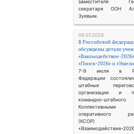
заместителя Гене
секретаря ООН Ал
Зуевым.
09.07.2026
В Российской Федерац
обсуждены детали уче
«Взаимодействие-2026»
«Поиск-2026» и «Эшело
7-9 июля в Рос
Федерации состояли
штабные перего
организации и пр
командно-штабного
Коллективными
оперативного реа
(КСОР) 
«Взаимодействие-2026