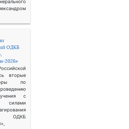
рального
ександром
ии
ний ОДКБ
,
н-2026»
сийской
сь вторые
воры по
оведению
 учения с
 силами
гирования
ОДКБ
»,