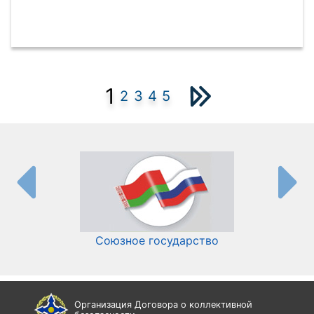
1
2
3
4
5
Союзное государство
И
Организация Договора о коллективной