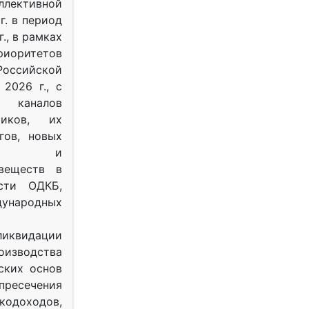
ективной
г. в период
г., в рамках
оритетов
оссийской
2026 г., с
 каналов
тиков, их
гов, новых
ных и
веществ в
ости ОДКБ,
ународных
ликвидации
оизводства
ских основ
 пресечения
одоходов,