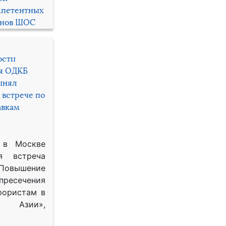
мпетентных
енов ШОС
ости
ря ОДКБ
инял
 встрече по
авкам
 в Москве
я встреча
Повышение
 пресечения
рористам в
Азии»,