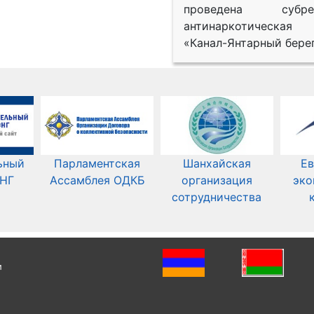
проведена субрег
антинаркотическая
«Канал-Янтарный берег
ьный
Парламентская
Шанхайская
Ев
СНГ
Ассамблея ОДКБ
организация
эко
сотрудничества
и