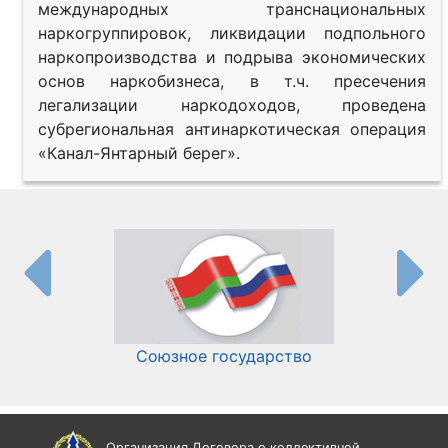
международных транснациональных
наркогруппировок, ликвидации подпольного
наркопроизводства и подрыва экономических
основ наркобизнеса, в т.ч. пресечения
легализации наркодоходов, проведена
субрегиональная антинаркотическая операция
«Канал-Янтарный берег».
Союзное государство
И
Организация Договора о коллективной