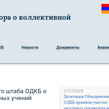
ора о коллективной
КБ
Новости
Документы
Анал
го штаба ОДКБ о
21.07.2026
Делегация Объединенн
ных учений
ОДКБ приняла участие 
заседании руководител