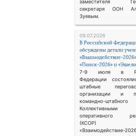
заместителя Гене
секретаря ООН Ал
Зуевым.
09.07.2026
В Российской Федерац
обсуждены детали уче
«Взаимодействие-2026»
«Поиск-2026» и «Эшело
7-9 июля в Рос
Федерации состояли
штабные перего
организации и пр
командно-штабного
Коллективными
оперативного реа
(КСОР) 
«Взаимодействие-2026