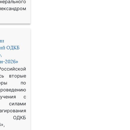
рального
ександром
ии
ний ОДКБ
,
н-2026»
сийской
сь вторые
воры по
оведению
 учения с
 силами
гирования
ОДКБ
»,