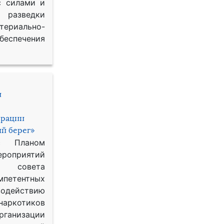
с силами и
азведки
ериально-
спечения
и
ерации
й берег»
с Планом
приятий
о совета
петентных
одействию
наркотиков
рганизации