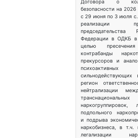
Договора о колл
безопасности на 2026 
с 29 июня по 3 июля с.
реализации при
председательства Р
Федерации в ОДКБ в 
целью пресечения
контрабанды нарко
прекурсоров и анало
психоактив
сильнодействующих 
регион ответственн
нейтрализации межд
транснациональных
наркогруппировок, 
подпольного наркопр
и подрыва экономиче
наркобизнеса, в т.ч.
легализации нарк