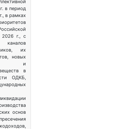
ективной
г. в период
г., в рамках
оритетов
оссийской
2026 г., с
 каналов
тиков, их
гов, новых
ных и
веществ в
ости ОДКБ,
ународных
ликвидации
оизводства
ских основ
 пресечения
одоходов,