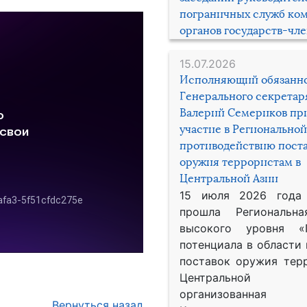
пограничных служб ко
органов государств-чл
15.07.2026
Исполняющий обязанн
Генерального секрета
Валерий Семериков пр
участие в Региональной
противодействию пост
оружия террористам в
Центральной Азии
15 июля 2026 года
прошла Региональна
высокого уровня «
потенциала в области
поставок оружия тер
Центральной 
организованная
Вернуться назад