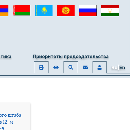
итика
Приоритеты председательства
Ru|
En
ого штаба
в 12-м
ей