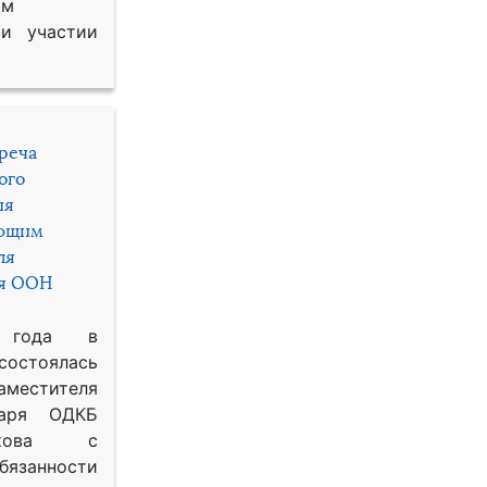
им
и участии
треча
ого
ия
яющим
ля
ря ООН
 года в
состоялась
местителя
таря ОДКБ
икова с
занности