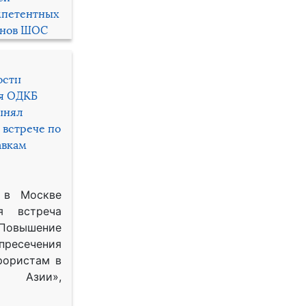
мпетентных
енов ШОС
ости
ря ОДКБ
инял
 встрече по
авкам
 в Москве
я встреча
Повышение
 пресечения
рористам в
Азии»,