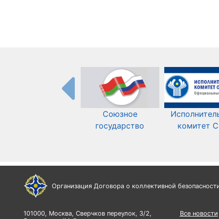
Союзное
Исполнител
государство
комитет 
Организация Договора о коллективной безопасност
101000, Москва, Сверчков переулок, 3/2,
Все новости