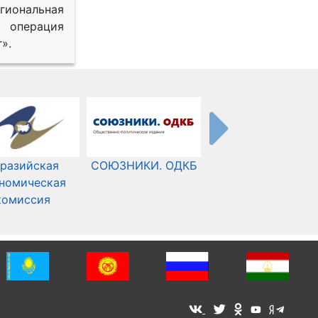
иональная
 операция
».
разийская
СОЮЗНИКИ. ОДКБ
Международный
номическая
Комитет Красного
комиссия
Креста