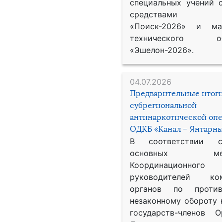
специальных учений 
средствами р
«Поиск-2026» и мат
технического обе
«Эшелон-2026».
04.07.2026
Предварительные итог
субрегиональной
антинаркотической оп
ОДКБ «Канал – Янтарны
В соответствии 
основных меро
Координационног
руководителей ком
органов по против
незаконному обороту 
государств-членов О