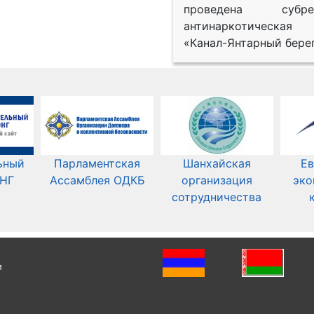
проведена субрег
антинаркотическая
«Канал-Янтарный берег
ьный
Парламентская
Шанхайская
Ев
СНГ
Ассамблея ОДКБ
организация
эко
сотрудничества
и