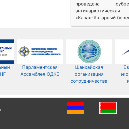
проведена субрег
антинаркотическая
«Канал-Янтарный берег
ьный
Парламентская
Шанхайская
Ев
СНГ
Ассамблея ОДКБ
организация
эко
сотрудничества
и