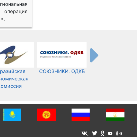
иональная
 операция
».
разийская
СОЮЗНИКИ. ОДКБ
Международный
номическая
Комитет Красного
комиссия
Креста