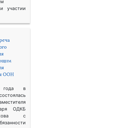
им
и участии
треча
ого
ия
яющим
ля
ря ООН
 года в
состоялась
местителя
таря ОДКБ
икова с
занности