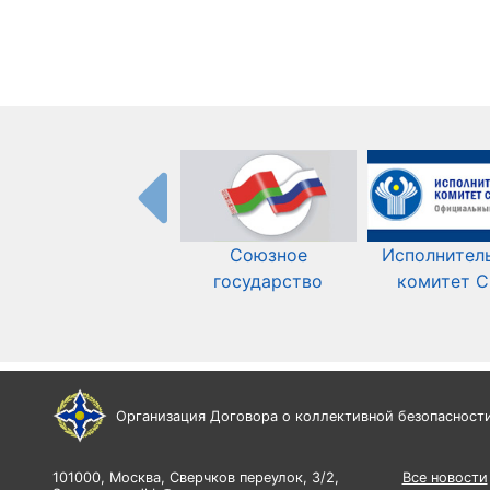
Союзное
Исполнител
государство
комитет 
Организация Договора о коллективной безопасност
101000, Москва, Сверчков переулок, 3/2,
Все новости