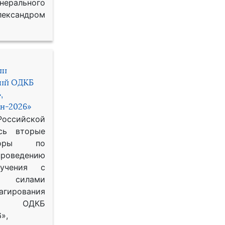
рального
ександром
ии
ний ОДКБ
,
н-2026»
сийской
сь вторые
воры по
оведению
 учения с
 силами
гирования
ОДКБ
»,