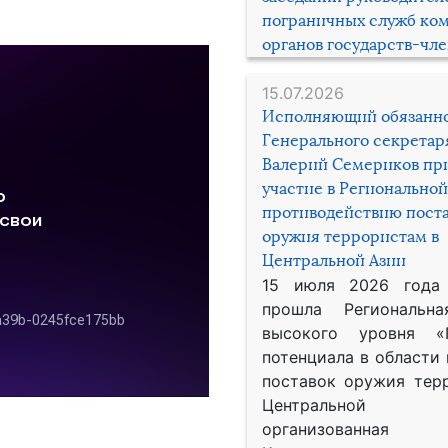
пограничных служб ко
органов государств-чл
15.07.2026
Исполняющий обязанн
Генерального секрета
Валерий Семериков пр
участие в Региональной
противодействию пост
оружия террористам в
Центральной Азии
15 июля 2026 года
прошла Региональна
высокого уровня «
потенциала в области
поставок оружия тер
Центральной 
организованная