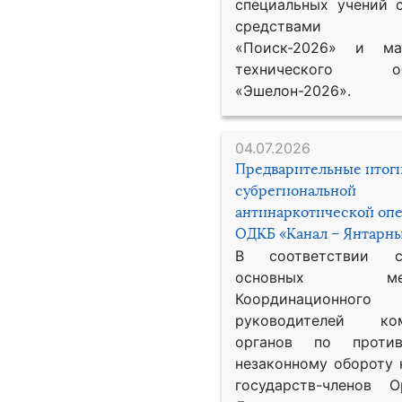
специальных учений 
средствами р
«Поиск-2026» и мат
технического обе
«Эшелон-2026».
04.07.2026
Предварительные итог
субрегиональной
антинаркотической оп
ОДКБ «Канал – Янтарны
В соответствии 
основных меро
Координационног
руководителей ком
органов по против
незаконному обороту 
государств-членов О