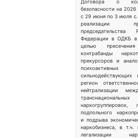
Договора о колл
безопасности на 2026 
с 29 июня по 3 июля с.
реализации при
председательства Р
Федерации в ОДКБ в 
целью пресечения
контрабанды нарко
прекурсоров и анало
психоактив
сильнодействующих 
регион ответственн
нейтрализации межд
транснациональных
наркогруппировок, 
подпольного наркопр
и подрыва экономиче
наркобизнеса, в т.ч.
легализации нарк