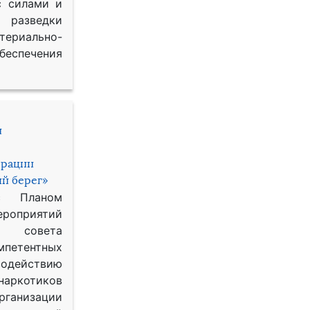
с силами и
азведки
ериально-
спечения
и
ерации
й берег»
с Планом
приятий
о совета
петентных
одействию
наркотиков
рганизации