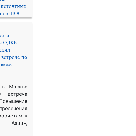
мпетентных
енов ШОС
ости
ря ОДКБ
инял
 встрече по
авкам
 в Москве
я встреча
Повышение
 пресечения
рористам в
Азии»,