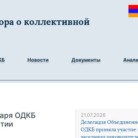
ора о коллективной
КБ
Новости
Документы
Анал
таря ОДКБ
21.07.2026
Делегация Объединенн
ытии
ОДКБ приняла участие 
заседании руководител