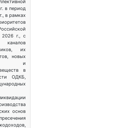
ективной
г. в период
г., в рамках
оритетов
оссийской
2026 г., с
 каналов
тиков, их
гов, новых
ных и
веществ в
ости ОДКБ,
ународных
ликвидации
оизводства
ских основ
 пресечения
одоходов,