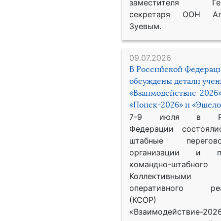
заместителя Гене
секретаря ООН Ал
Зуевым.
09.07.2026
В Российской Федерац
обсуждены детали уче
«Взаимодействие-2026»
«Поиск-2026» и «Эшело
7-9 июля в Рос
Федерации состояли
штабные перего
организации и пр
командно-штабного
Коллективными
оперативного реа
(КСОР) 
«Взаимодействие-2026