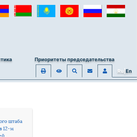
итика
Приоритеты председательства
Ru|
En
ого штаба
в 12-м
ей