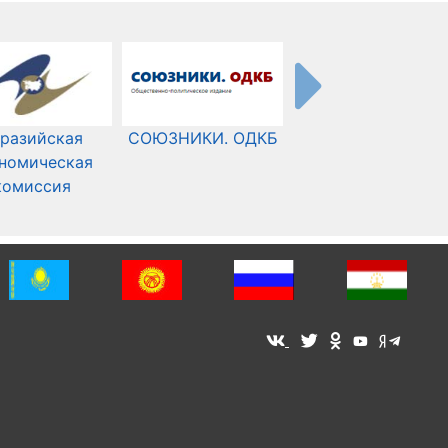
разийская
СОЮЗНИКИ. ОДКБ
Международный
номическая
Комитет Красного
комиссия
Креста