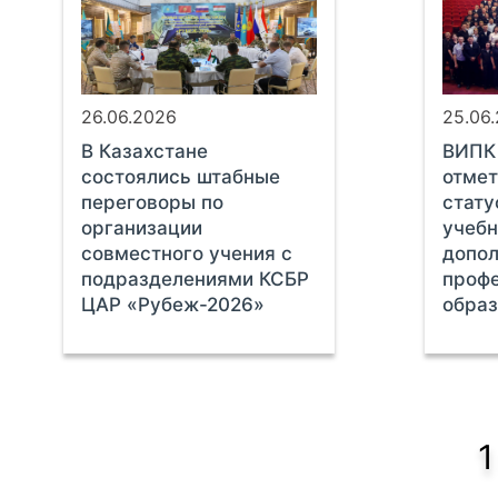
26.06.2026
25.06
В Казахстане
ВИПК
состоялись штабные
отмет
переговоры по
стату
организации
учебн
совместного учения с
допол
подразделениями КСБР
проф
ЦАР «Рубеж-2026»
обра
1