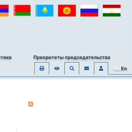
итика
Приоритеты председательства
Ru|
En