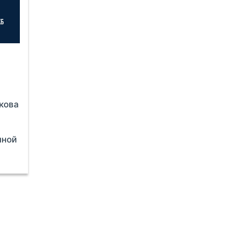
кова
нной