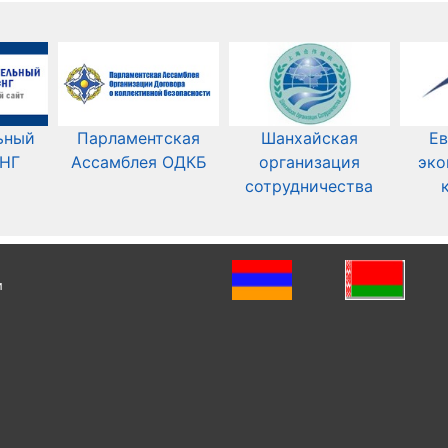
ьный
Парламентская
Шанхайская
Ев
СНГ
Ассамблея ОДКБ
организация
эко
сотрудничества
и