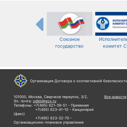
Союзное
Исполнител
государство
комитет 
Организация Договора о коллективной безопасност
101000, Москва, Сверчков переулок, 3/2,
Все новости
Эл. почта:
odkb@gov.ru
Телефоны: +7(495) 621-39-51 - Приемная
+7(495) 623-41-10 - Канцелярия
(факс)
+7(495) 623-32-70 -
Организационно-плановое управление