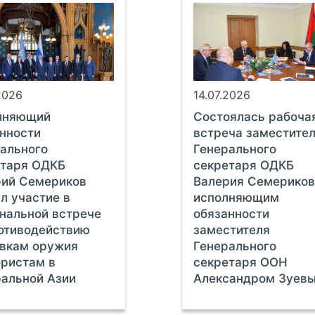
2026
14.07.2026
лняющий
Состоялась рабоча
нности
встреча заместите
ального
Генерального
етаря ОДКБ
секретаря ОДКБ
рий Семериков
Валерия Семериков
л участие в
исполняющим
нальной встрече
обязанности
отиводействию
заместителя
авкам оружия
Генерального
ристам в
секретаря ООН
альной Азии
Александром Зуев