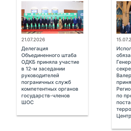
21.07.2026
15.07.
Делегация
Испо
Объединенного штаба
обяза
ОДКБ приняла участие
Генер
в 12-м заседании
секр
руководителей
Вале
пограничных служб
приня
компетентных органов
Регио
государств-членов
по пр
ШОС
пост
терро
Центр