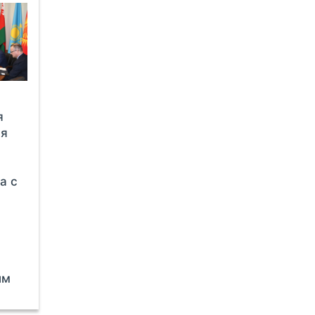
я
ля
а с
ым