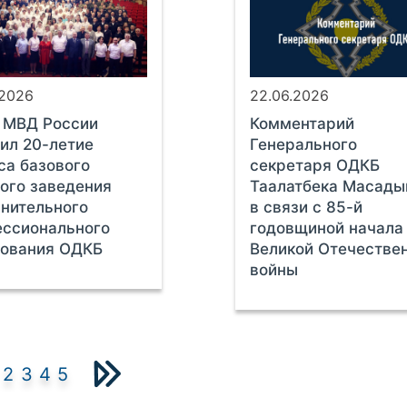
.2026
22.06.2026
 МВД России
Комментарий
ил 20-летие
Генерального
са базового
секретаря ОДКБ
ого заведения
Таалатбека Масады
нительного
в связи с 85-й
ессионального
годовщиной начала
зования ОДКБ
Великой Отечестве
войны
2
3
4
5