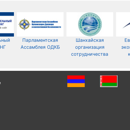
ьный
Парламентская
Шанхайская
Ев
СНГ
Ассамблея ОДКБ
организация
эко
сотрудничества
и