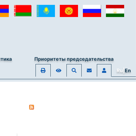
итика
Приоритеты председательства
Ru|
En