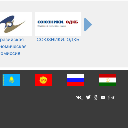
разийская
СОЮЗНИКИ. ОДКБ
Международный
номическая
Комитет Красного
комиссия
Креста