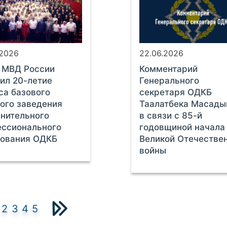
.2026
22.06.2026
 МВД России
Комментарий
ил 20-летие
Генерального
са базового
секретаря ОДКБ
ого заведения
Таалатбека Масады
нительного
в связи с 85-й
ессионального
годовщиной начала
зования ОДКБ
Великой Отечестве
войны
2
3
4
5