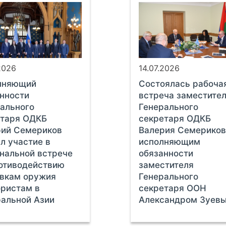
2026
14.07.2026
лняющий
Состоялась рабоча
нности
встреча заместите
ального
Генерального
етаря ОДКБ
секретаря ОДКБ
рий Семериков
Валерия Семериков
л участие в
исполняющим
нальной встрече
обязанности
отиводействию
заместителя
авкам оружия
Генерального
ристам в
секретаря ООН
альной Азии
Александром Зуев