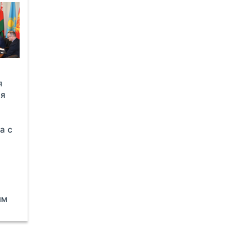
я
ля
а с
ым