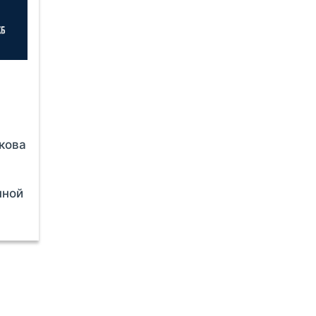
кова
нной