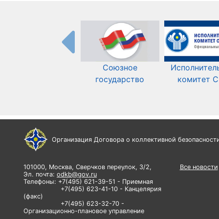
Союзное
Исполнител
государство
комитет 
Организация Договора о коллективной безопасност
101000, Москва, Сверчков переулок, 3/2,
Все новости
Эл. почта:
odkb@gov.ru
Телефоны: +7(495) 621-39-51 - Приемная
+7(495) 623-41-10 - Канцелярия
(факс)
+7(495) 623-32-70 -
Организационно-плановое управление