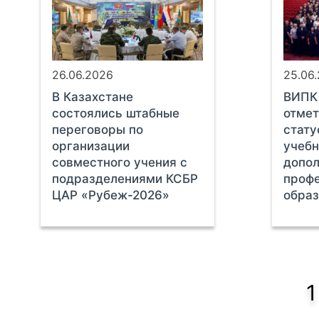
26.06.2026
25.06
В Казахстане
ВИПК
состоялись штабные
отмет
переговоры по
стату
организации
учебн
совместного учения с
допол
подразделениями КСБР
проф
ЦАР «Рубеж-2026»
обра
1