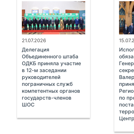
21.07.2026
15.07.
Делегация
Испо
Объединенного штаба
обяза
ОДКБ приняла участие
Генер
в 12-м заседании
секр
руководителей
Вале
пограничных служб
приня
компетентных органов
Регио
государств-членов
по пр
ШОС
пост
терро
Центр