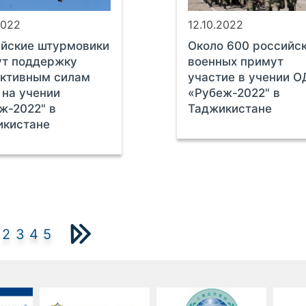
2022
12.10.2022
йские штурмовики
Около 600 российс
ут поддержку
военных примут
ективным силам
участие в учении 
на учении
«Рубеж-2022" в
ж-2022" в
Таджикистане
икистане
2
3
4
5