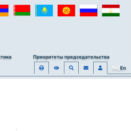
итика
Приоритеты председательства
Ru|
En