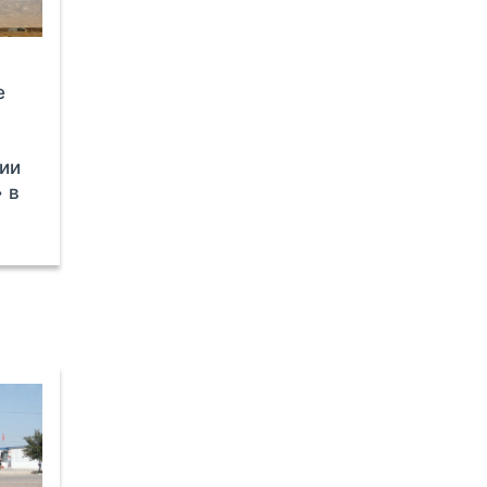
е
нии
 в