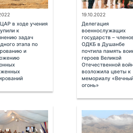
.2022
19.10.2022
ЦАР в ходе учения
Делегация
упили к
военнослужащих
лнению задач
государств – члено
дного этапа по
ОДКБ в Душанбе
рованию и
почтила память вои
тожению
героев Великой
онных
Отечественной вой
уженных
возложила цветы к
ирований
мемориалу «Вечны
огонь»