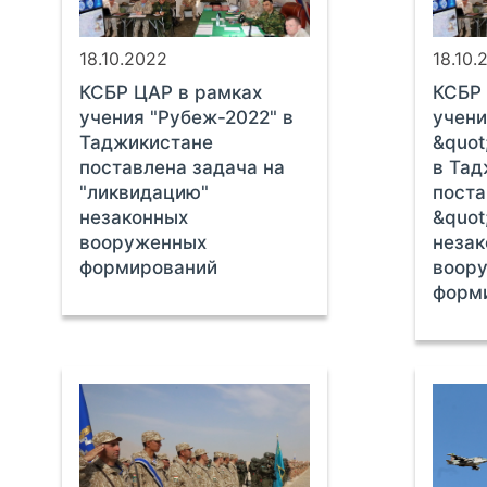
18.10.2022
18.10.
КСБР ЦАР в рамках
КСБР 
учения "Рубеж-2022" в
учени
Таджикистане
&quot
поставлена задача на
в Тад
"ликвидацию"
поста
незаконных
&quot
вооруженных
незак
формирований
воор
форм