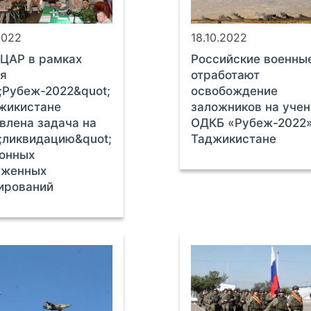
2022
18.10.2022
ЦАР в рамках
Российские военны
я
отработают
;Рубеж-2022&quot;
освобождение
жикистане
заложников на уче
влена задача на
ОДКБ «Рубеж-2022»
;ликвидацию&quot;
Таджикистане
онных
уженных
ирований