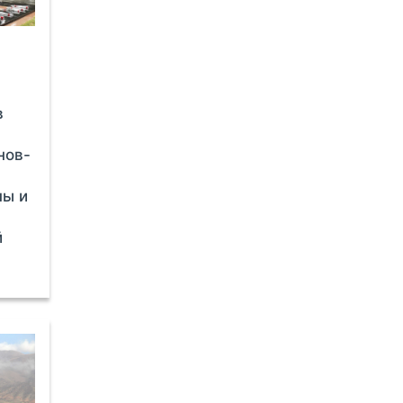
в
нов-
ны и
й