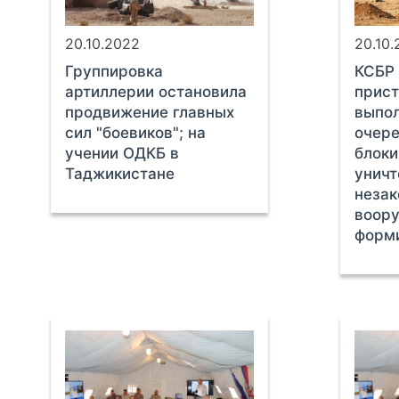
20.10.2022
20.10
Группировка
КСБР 
артиллерии остановила
прист
продвижение главных
выпо
сил "боевиков"; на
очере
учении ОДКБ в
блоки
Таджикистане
унич
незак
воор
форм