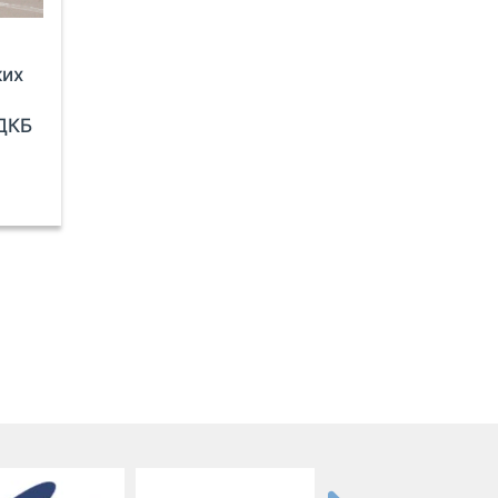
ких
ОДКБ