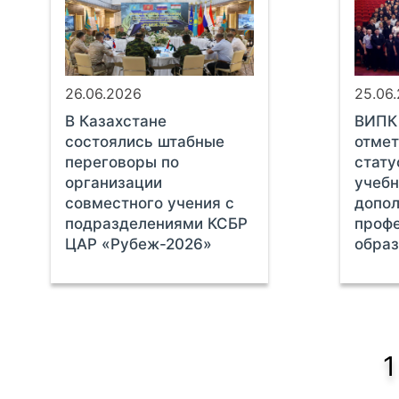
26.06.2026
25.06
В Казахстане
ВИПК
состоялись штабные
отмет
переговоры по
стату
организации
учебн
совместного учения с
допол
подразделениями КСБР
проф
ЦАР «Рубеж-2026»
обра
1