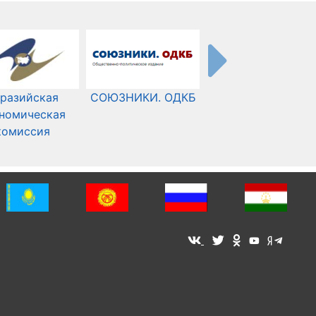
разийская
СОЮЗНИКИ. ОДКБ
Международный
номическая
Комитет Красного
комиссия
Креста