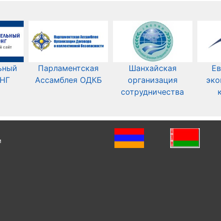
ьный
Парламентская
Шанхайская
Ев
СНГ
Ассамблея ОДКБ
организация
эко
сотрудничества
и