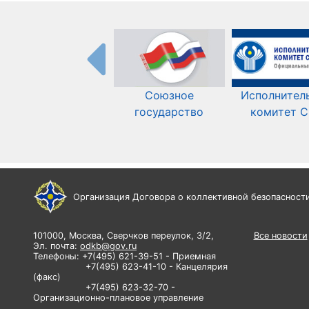
Союзное
Исполнител
государство
комитет 
Организация Договора о коллективной безопасност
101000, Москва, Сверчков переулок, 3/2,
Все новости
Эл. почта:
odkb@gov.ru
Телефоны: +7(495) 621-39-51 - Приемная
+7(495) 623-41-10 - Канцелярия
(факс)
+7(495) 623-32-70 -
Организационно-плановое управление