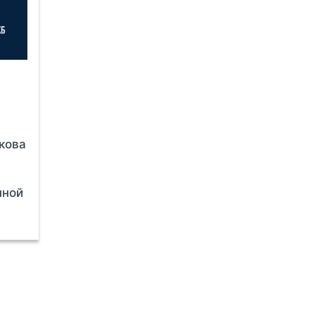
кова
нной