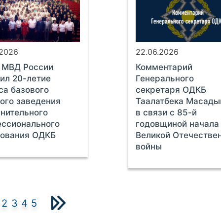
.2026
22.06.2026
 МВД России
Комментарий
ил 20-летие
Генерального
са базового
секретаря ОДКБ
ого заведения
Таалатбека Масады
нительного
в связи с 85-й
ессионального
годовщиной начала
зования ОДКБ
Великой Отечестве
войны
2
3
4
5