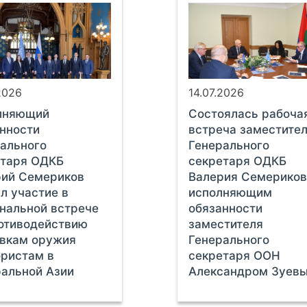
2026
14.07.2026
лняющий
Состоялась рабоча
нности
встреча заместите
ального
Генерального
етаря ОДКБ
секретаря ОДКБ
рий Семериков
Валерия Семериков
л участие в
исполняющим
нальной встрече
обязанности
отиводействию
заместителя
авкам оружия
Генерального
ристам в
секретаря ООН
альной Азии
Александром Зуев