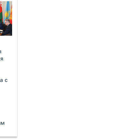
я
ля
а с
ым