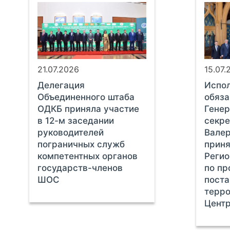
21.07.2026
15.07.
Делегация
Испо
Объединенного штаба
обяза
ОДКБ приняла участие
Генер
в 12-м заседании
секр
руководителей
Вале
пограничных служб
приня
компетентных органов
Регио
государств-членов
по пр
ШОС
пост
терро
Центр