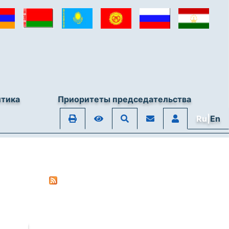
итика
Приоритеты председательства
Ru|
En