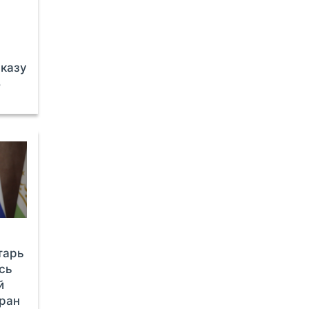
аказу
Б
тарь
сь
й
тран