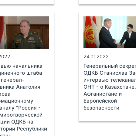
.2022
24.01.2022
вью начальника
Генеральный секре
иненного штаба
ОДКБ Станислав За
генерал-
интервью телекана
вника Анатолия
ОНТ - о Казахстане
рова
Афганистане и
рмационному
Европейской
аналу "Россия -
безопасности
 миротворческой
ции ОДКБ на
тории Республики
стан