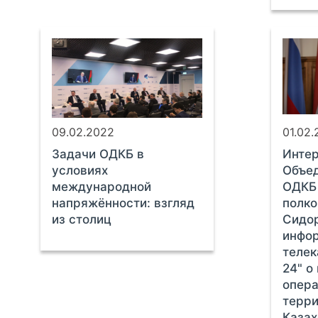
09.02.2022
01.02
Задачи ОДКБ в
Интер
условиях
Объед
международной
ОДКБ 
напряжённости: взгляд
полко
из столиц
Сидо
инфо
телек
24" о
опера
терри
Казах