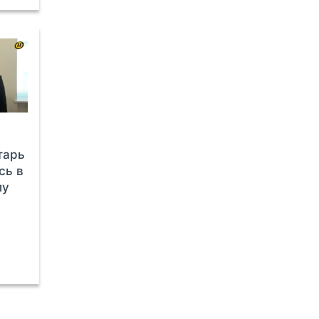
тарь
сь в
лу
,