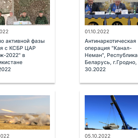
2022
01.10.2022
о активной фазы
Антинаркотическая
я с КСБР ЦАР
операция "Канал-
ж-2022" в
Неман", Республика
икистане
Беларусь, г.Гродно,
.2022
30.2022
2022
05.10.2022