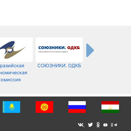
разийская
СОЮЗНИКИ. ОДКБ
Международный
номическая
Комитет Красного
комиссия
Креста