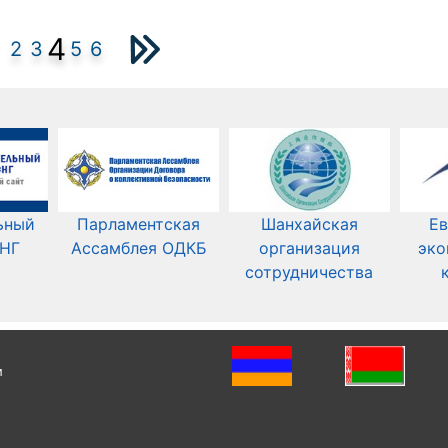
4
2
3
5
6
ьный
Парламентская
Шанхайская
Ев
СНГ
Ассамблея ОДКБ
организация
эко
сотрудничества
и