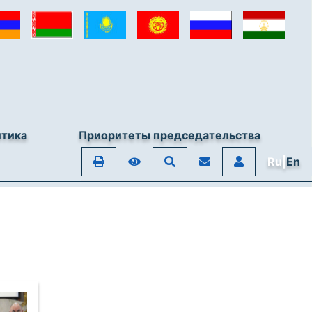
итика
Приоритеты председательства
Ru|
En