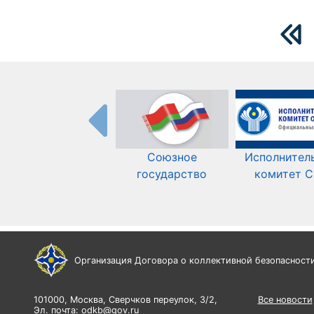
Союзное
Исполнител
государство
комитет 
Организация Договора о коллективной безопасност
101000, Москва, Сверчков переулок, 3/2,
Все новости
Эл. почта:
odkb@gov.ru