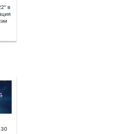
2" в
ация
сии
е
 30