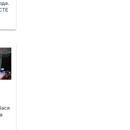
ода.
СТЕ
Зася
а