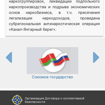
наркогруппировок, ликвидации подпольного
наркопроизводства и подрыва экономических
основ наркобизнеса, в т.ч. пресечения
легализации наркодоходов, проведена
субрегиональная антинаркотическая операция
«Канал-Янтарный берег».
Союзное государство
И
Организация Договора о коллективной
безопасности