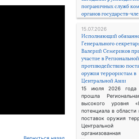
пограничных служб ко
органов государств-чл
15.07.2026
Исполняющий обязанн
Генерального секрета
Валерий Семериков пр
участие в Региональной
противодействию пост
оружия террористам в
Центральной Азии
15 июля 2026 года
прошла Региональна
высокого уровня «
потенциала в области
поставок оружия тер
Центральной 
организованная
Вернуться назад