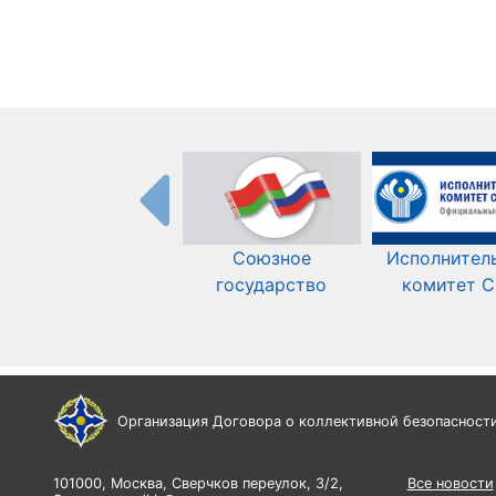
Союзное
Исполнител
государство
комитет 
Организация Договора о коллективной безопасност
101000, Москва, Сверчков переулок, 3/2,
Все новости