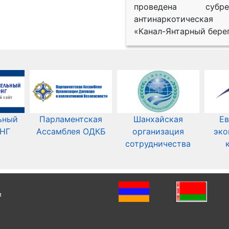
проведена субрег
антинаркотическая
«Канал-Янтарный берег
ьный
Парламентская
Шанхайская
Ев
СНГ
Ассамблея ОДКБ
организация
эко
сотрудничества
и