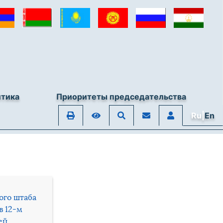
итика
Приоритеты председательства
Ru|
En
ого штаба
в 12-м
ей