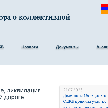
ора о коллективной
КБ
Новости
Документы
Анал
не, ликвидация
21.07.2026
Делегация Объединенн
й дороге
ОДКБ приняла участие 
заседании руководител