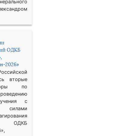
рального
ександром
ии
ний ОДКБ
,
н-2026»
сийской
сь вторые
воры по
оведению
 учения с
 силами
гирования
ОДКБ
»,