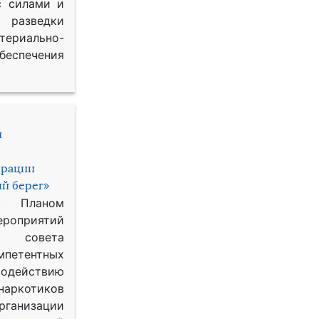
с силами и
азведки
ериально-
спечения
и
ерации
й берег»
с Планом
приятий
о совета
петентных
одействию
наркотиков
рганизации