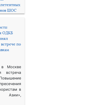
мпетентных
енов ШОС
ости
ря ОДКБ
инял
 встрече по
авкам
 в Москве
я встреча
Повышение
 пресечения
рористам в
Азии»,