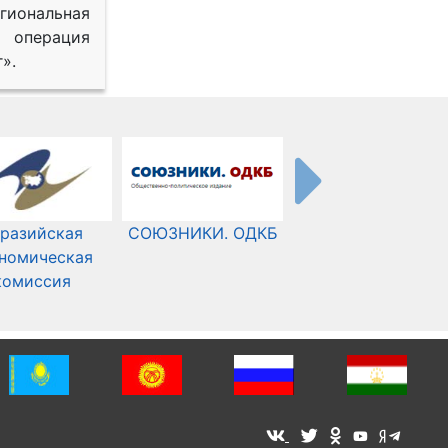
иональная
 операция
».
разийская
СОЮЗНИКИ. ОДКБ
Международный
номическая
Комитет Красного
комиссия
Креста