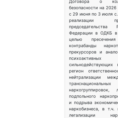
Договора о колл
безопасности на 2026 
с 29 июня по 3 июля с.
реализации при
председательства Р
Федерации в ОДКБ в 
целью пресечения
контрабанды нарко
прекурсоров и анало
психоактив
сильнодействующих 
регион ответственн
нейтрализации межд
транснациональных
наркогруппировок, 
подпольного наркопр
и подрыва экономиче
наркобизнеса, в т.ч.
легализации нарк