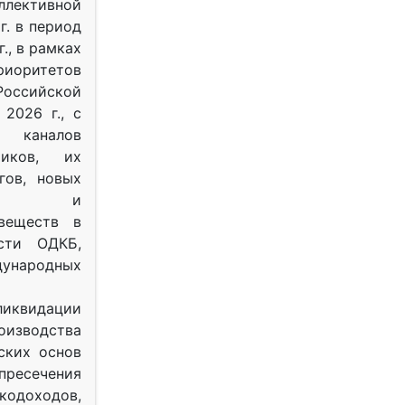
ективной
г. в период
г., в рамках
оритетов
оссийской
2026 г., с
 каналов
тиков, их
гов, новых
ных и
веществ в
ости ОДКБ,
ународных
ликвидации
оизводства
ских основ
 пресечения
одоходов,