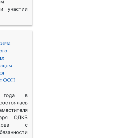
им
и участии
треча
ого
ия
яющим
ля
ря ООН
 года в
состоялась
местителя
таря ОДКБ
икова с
занности