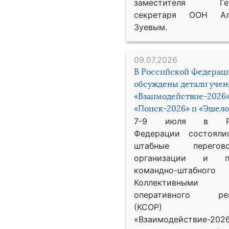
заместителя Гене
секретаря ООН Ал
Зуевым.
09.07.2026
В Российской Федерац
обсуждены детали уче
«Взаимодействие-2026»
«Поиск-2026» и «Эшело
7-9 июля в Рос
Федерации состояли
штабные перего
организации и пр
командно-штабного
Коллективными
оперативного реа
(КСОР) 
«Взаимодействие-2026