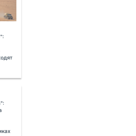
":
е
ходят
":
а
мках