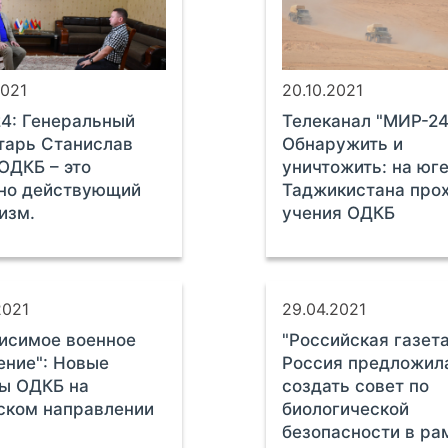
2021
20.10.2021
4: Генеральный
Телеканал "МИР-24
тарь Станислав
Обнаружить и
 ОДКБ – это
уничтожить: на юг
но действующий
Таджикистана про
изм.
учения ОДКБ
2021
29.04.2021
исимое военное
"Российская газета
ение": Новые
Россия предложил
ы ОДКБ на
создать совет по
ском направлении
биологической
безопасности в ра