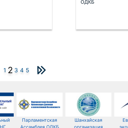
ОДКБ
2
1
3
4
5
ьный
Парламентская
Шанхайская
Ев
СНГ
Ассамблея ОДКБ
организация
эко