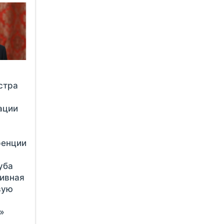
стра
ации
ренции
уба
тивная
вую
»