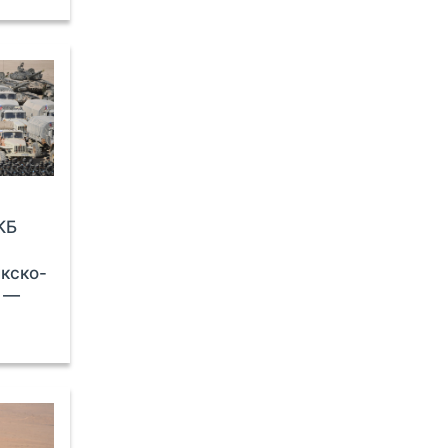
КБ
кско-
е —