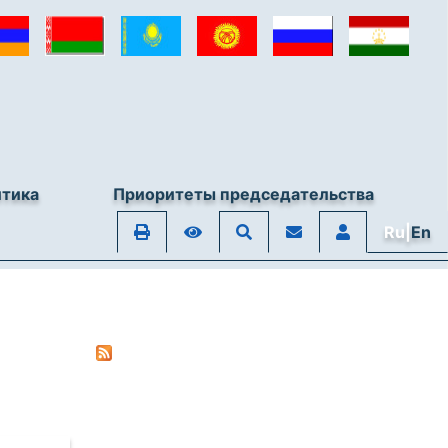
итика
Приоритеты председательства
Ru|
En