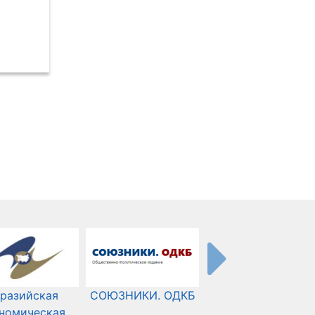
разийская
СОЮЗНИКИ. ОДКБ
Международный
номическая
Комитет Красного