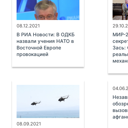
08.12.2021
29.10.
В РИА Новости: В ОДКБ
МИР-2
назвали учения НАТО в
секре
Восточной Европе
Зась:
провокацией
реаль
механ
04.06.
Незав
обозр
вызов
афган
08.09.2021