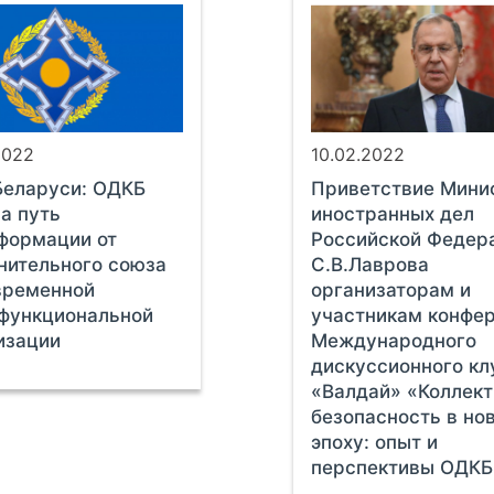
2022
10.02.2022
еларуси: ОДКБ
Приветствие Мини
а путь
иностранных дел
формации от
Российской Федер
нительного союза
С.В.Лаврова
временной
организаторам и
функциональной
участникам конфе
изации
Международного
дискуссионного кл
«Валдай» «Коллек
безопасность в но
эпоху: опыт и
перспективы ОДКБ