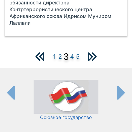
обязанности директора
Контртеррористического центра
Африканского союза Идрисом Муниром
Лаллали
3
1
2
4
5
Союзное государство
И