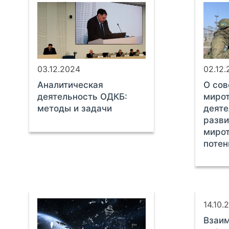
03.12.2024
02.12
Аналитическая
О со
деятельность ОДКБ:
миро
методы и задачи
деяте
разви
мирот
поте
14.10.
Взаим