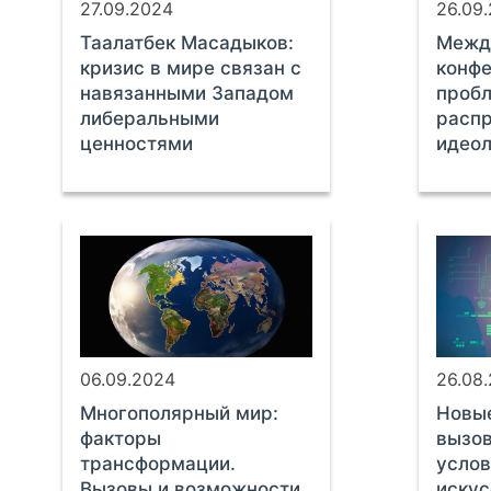
27.09.2024
26.09
Таалатбек Масадыков:
Межд
кризис в мире связан с
конфе
навязанными Западом
проб
либеральными
расп
ценностями
идеол
06.09.2024
26.08
Многополярный мир:
Новы
факторы
вызов
трансформации.
услов
Вызовы и возможности
искус