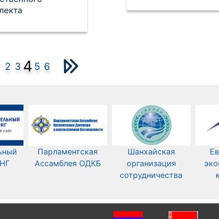
лекта
4
2
3
5
6
ьный
Парламентская
Шанхайская
Ев
СНГ
Ассамблея ОДКБ
организация
эко
сотрудничества