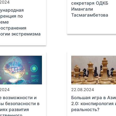
.2024
секретаря ОДКБ
Имангали
ународная
Тасмагамбетова
ренция по
леме
ространения
огии экстремизма
.2024
22.08.2024
е возможности и
Большая игра в Ази
ы безопасности в
2.0: конспирология 
иях развития
реальность?
ственного