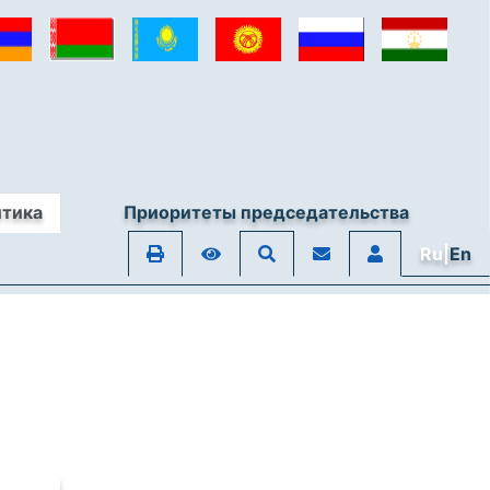
итика
Приоритеты председательства
Ru|
En