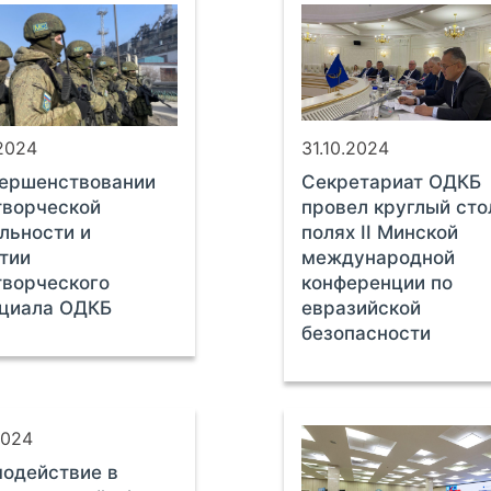
.2024
31.10.2024
вершенствовании
Секретариат ОДКБ
творческой
провел круглый сто
льности и
полях II Минской
тии
международной
ворческого
конференции по
нциала ОДКБ
евразийской
безопасности
2024
одействие в