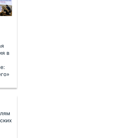
ая
ия в
е:
его»
елям
ских