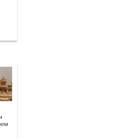
и
или