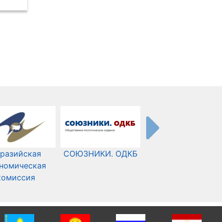
разийская
СОЮЗНИКИ. ОДКБ
Международный
номическая
Комитет Красного
комиссия
Креста