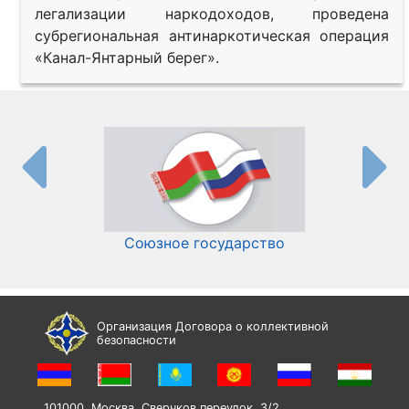
легализации наркодоходов, проведена
субрегиональная антинаркотическая операция
«Канал-Янтарный берег».
Союзное государство
И
Организация Договора о коллективной
безопасности
101000, Москва, Сверчков переулок, 3/2,