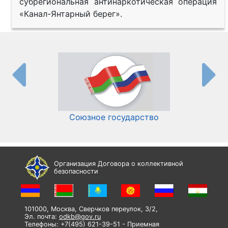
субрегиональная антинаркотическая операция
«Канал-Янтарный берег».
Союзное государство
И
Организация Договора о коллективной
безопасности
101000, Москва, Сверчков переулок, 3/2,
Эл. почта:
odkb@gov.ru
Телефоны: +7(495) 621-39-51 - Приемная