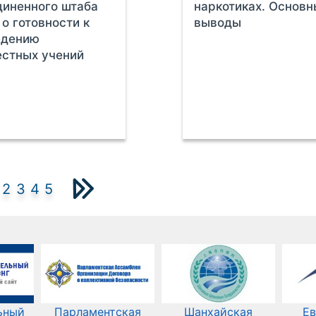
иненного штаба
наркотиках. Основ
о готовности к
выводы
едению
стных учений
2
3
4
5
ьный
Парламентская
Шанхайская
Ев