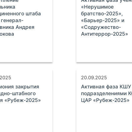
упление
Активная фаза учен
льника
«Нерушимое
иненного штаба
братство-2025»,
генерал-
«Барьер-2025» и
вника Андрея
«Содружество-
юкова
Антитеррор-2025»
.2025
20.09.2025
мония закрытия
Активная фаза КШУ
ндно-штабного
подразделениями 
я «Рубеж-2025»
ЦАР «Рубеж-2025»