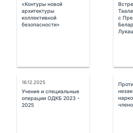
«Контуры новой
Встре
архитектуры
Таала
коллективной
с Пре
безопасности»
Бела
Лука
16.12.2025
Прот
незак
Учения и специальные
нарко
операции ОДКБ 2023 -
член
2025