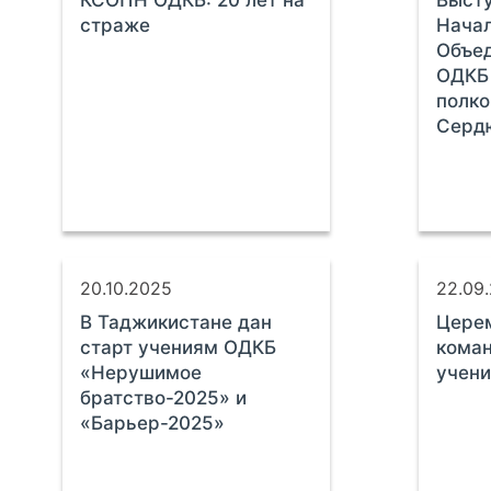
КСОПН ОДКБ: 20 лет на
Выст
страже
Нача
Объед
ОДКБ 
полко
Серд
20.10.2025
22.09
В Таджикистане дан
Цере
старт учениям ОДКБ
кома
«Нерушимое
учени
братство-2025» и
«Барьер-2025»