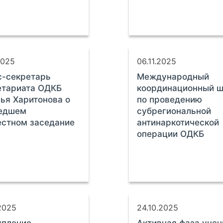
2025
06.11.2025
с-секретарь
Международный
етариата ОДКБ
координационный ш
ья Харитонова о
по проведению
едшем
субрегиональной
стном заседание
антинаркотической
операции ОДКБ
2025
24.10.2025