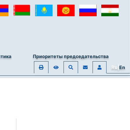
итика
Приоритеты председательства
Ru|
En