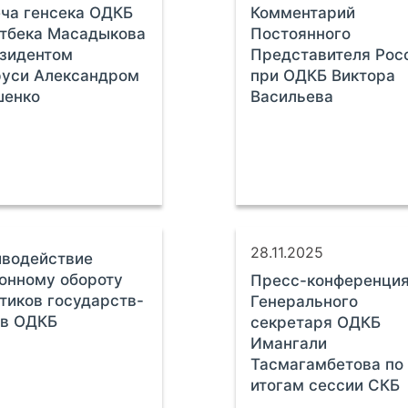
ча генсека ОДКБ
Комментарий
тбека Масадыкова
Постоянного
зидентом
Представителя Рос
руси Александром
при ОДКБ Виктора
шенко
Васильева
28.11.2025
иводействие
онному обороту
Пресс-конференци
тиков государств-
Генерального
ов ОДКБ
секретаря ОДКБ
Имангали
Тасмагамбетова по
итогам сессии СКБ