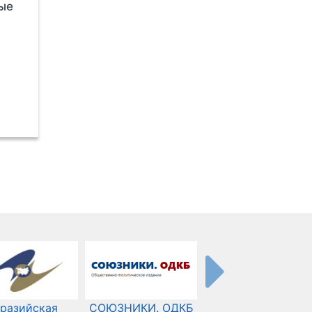
ные
разийская
СОЮЗНИКИ. ОДКБ
Международный