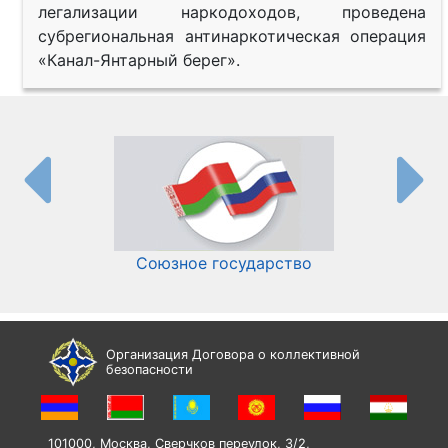
легализации наркодоходов, проведена
субрегиональная антинаркотическая операция
«Канал-Янтарный берег».
Союзное государство
И
Организация Договора о коллективной
безопасности
101000, Москва, Сверчков переулок, 3/2,