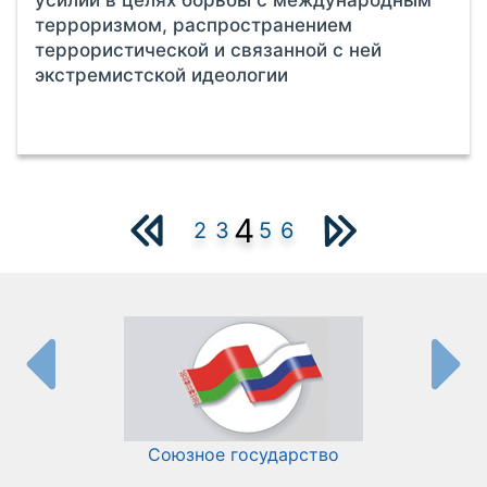
терроризмом, распространением
террористической и связанной с ней
экстремистской идеологии
4
2
3
5
6
Союзное государство
И