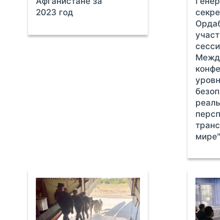
Афганистане за
Генер
2023 год
секр
Орда
участ
сесси
Межд
конфе
уровн
безоп
реаль
персп
тран
мире