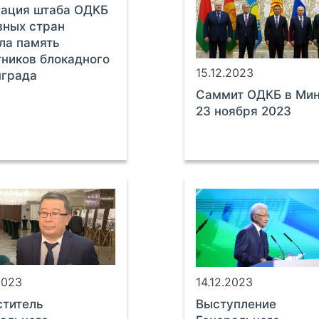
гация штаба ОДКБ
зных стран
ла память
ников блокадного
15.12.2023
нграда
Саммит ОДКБ в Ми
23 ноября 2023
2023
14.12.2023
ститель
Выступление