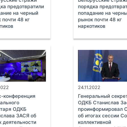
усские стражи
Белорусские страж
ка предотвратили
порядка предотвра
ание на черный
попадание на черн
 почти 48 кг
рынок почти 48 кг
тиков
наркотиков
2022
24.11.2022
с-конференция
Генеральный секре
ального
ОДКБ Станислав За
етаря ОДКБ
проинформировал 
слава ЗАСЯ об
об итогах сессии С
х деятельности
коллективной