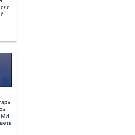
и
тили
ый
тарь
сь
СМИ
овета