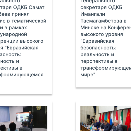
ального
Генерального
етаря ОДКБ Самат
секретаря ОДКБ
баев принял
Имангали
ие в тематической
Тасмагамбетова в
и в рамках
Минске на Конфере
ународной
высокого уровня
ренции высокого
"Евразийская
я "Евразийская
безопасность:
асность:
реальность и
ность и
перспективы в
ективы в
трансформирующе
сформирующемся
мире"
"