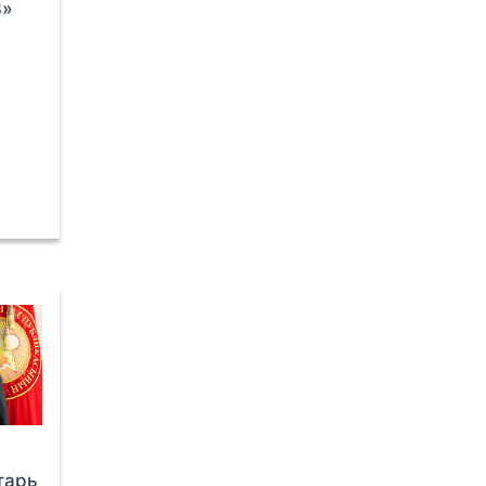
3»
тарь