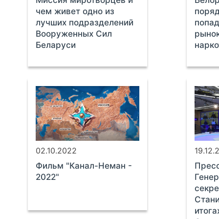
Миссия миротворцев и
Белор
чем живет одно из
поряд
лучших подразделений
попад
Вооруженных Сил
рынок
Беларуси
нарко
02.10.2022
19.12.
Фильм "Канал-Неман -
Прес
2022"
Генер
секр
Стани
итога