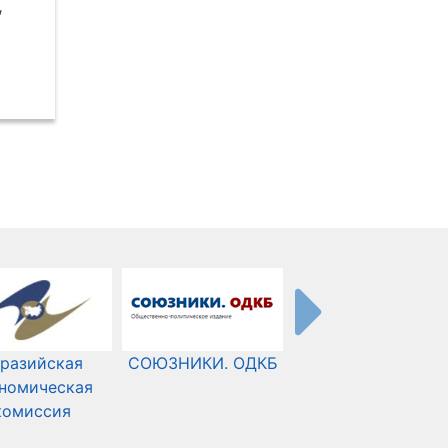
,
разийская
СОЮЗНИКИ. ОДКБ
Международный
номическая
Комитет Красного
комиссия
Креста