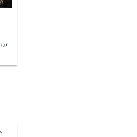
нал-
е