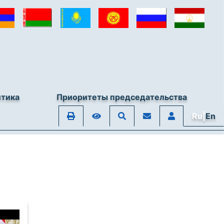
итика
Приоритеты председательства
Ru|
En