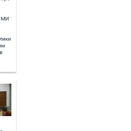
СМИ
лики
ым
 в