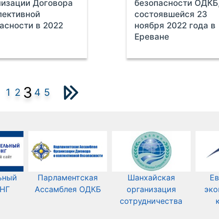
изации Договора
безопасности ОДКБ
лективной
состоявшейся 23
асности в 2022
ноября 2022 года в
Ереване
3
1
2
4
5
ьный
Парламентская
Шанхайская
Ев
СНГ
Ассамблея ОДКБ
организация
эко
сотрудничества