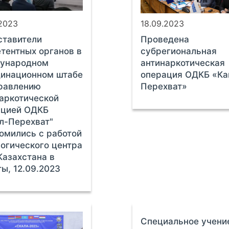
.2023
18.09.2023
ставители
Проведена
тентных органов в
субрегиональная
ународном
антинаркотическая
динационном штабе
операция ОДКБ «Ка
равлению
Перехват»
аркотической
ацией ОДКБ
л-Перехват"
омились с работой
огического центра
азахстана в
ы, 12.09.2023
Cпециальное учени