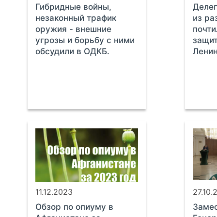
Гибридные войны,
Деле
незаконный трафик
из ра
оружия - внешние
почти
угрозы и борьбу с ними
защит
обсудили в ОДКБ.
Лени
11.12.2023
27.10.
Обзор по опиуму в
Заме