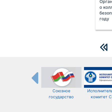
Орган
о кол
безоп
году
Союзное
Исполнител
государство
комитет 