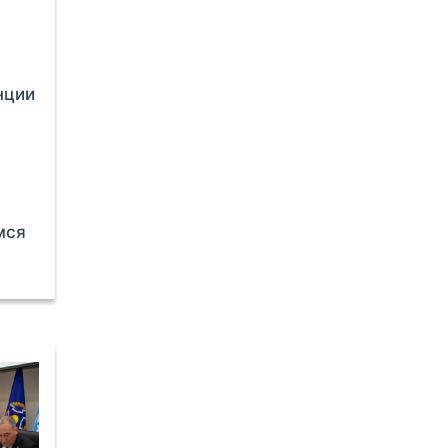
нции
мся