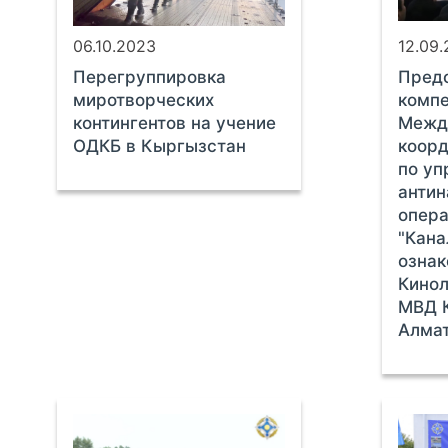
06.10.2023
12.09
Перегруппировка
Пред
миротворческих
компе
контингентов на учение
Межд
ОДКБ в Кыргызстан
коор
по уп
антин
опер
"Кана
ознак
Кинол
МВД К
Алмат