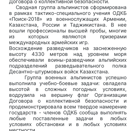
Договора о коллективной безопасности.
Сводная группа альпинистов сформирована
в рамках тактико-специального учения ОДКБ
«Поиск-2018» из военнослужащих Армении,
Казахстана, России и Таджикистана. В нее
вошли профессионалы высшей пробы, многие
из которых являются призерами
международных армейских игр.
Восхождение разведчиков на заснеженную
высоту 4330 метров над уровнем моря
обеспечивали воины-разведчики альпийских
подразделений разведывательного полка
Десантно-штурмовых войск Казахстана.
Группа военных альпинистов успешно
выполнила учебно-боевые задачи: овладела
высотой в сложных погодных условиях,
водрузила на вершину флаг Организации
Договора о коллективной безопасности и
продемонстрировала всем твердое намерение
государств - членов ОДКБ сообща выполнять
любые поставленные задачи в любых
условиях обстановки и в любых условиях
местности.