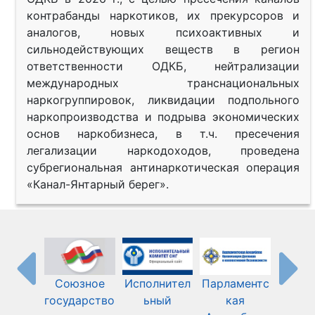
контрабанды наркотиков, их прекурсоров и
аналогов, новых психоактивных и
сильнодействующих веществ в регион
ответственности ОДКБ, нейтрализации
международных транснациональных
наркогруппировок, ликвидации подпольного
наркопроизводства и подрыва экономических
основ наркобизнеса, в т.ч. пресечения
легализации наркодоходов, проведена
субрегиональная антинаркотическая операция
«Канал-Янтарный берег».
Союзное
Исполнител
Парламентс
Шанха
государство
ьный
кая
орган