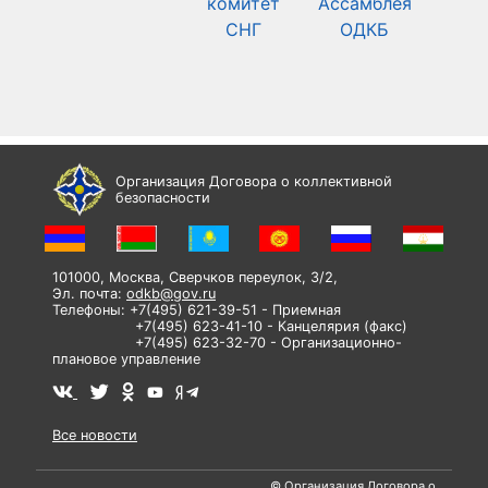
комитет
Ассамблея
СНГ
ОДКБ
сотру
ст
Организация Договора о коллективной
безопасности
101000, Москва, Сверчков переулок, 3/2,
Эл. почта:
odkb@gov.ru
Телефоны: +7(495) 621-39-51 - Приемная
+7(495) 623-41-10 - Канцелярия (факс)
+7(495) 623-32-70 - Организационно-
плановое управление
Все новости
© Организация Договора о