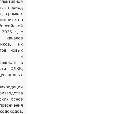
ективной
г. в период
г., в рамках
оритетов
оссийской
2026 г., с
 каналов
тиков, их
гов, новых
ных и
веществ в
ости ОДКБ,
ународных
ликвидации
оизводства
ских основ
 пресечения
одоходов,