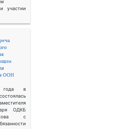
им
и участии
треча
ого
ия
яющим
ля
ря ООН
 года в
состоялась
местителя
таря ОДКБ
икова с
занности