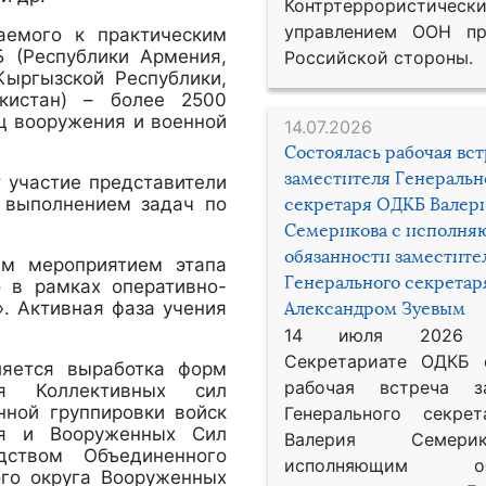
Контртеррористическ
управлением ООН пр
аемого к практическим
Б (Республики Армения,
Российской стороны.
Кыргызской Республики,
кистан) – более 2500
иц вооружения и военной
14.07.2026
Состоялась рабочая вс
заместителя Генеральн
участие представители
 выполнением задач по
секретаря ОДКБ Валер
Семерикова с исполн
обязанности заместите
им мероприятием этапа
Генерального секрета
о в рамках оперативно-
». Активная фаза учения
Александром Зуевым
14 июля 2026
Секретариате ОДКБ 
ется выработка форм
рабочая встреча за
ия Коллективных сил
нной группировки войск
Генерального секре
ия и Вооруженных Сил
Валерия Семер
дством Объединенного
исполняющим обя
ого округа Вооруженных