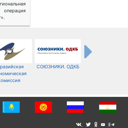
иональная
 операция
».
разийская
СОЮЗНИКИ. ОДКБ
Международный
номическая
Комитет Красного
комиссия
Креста