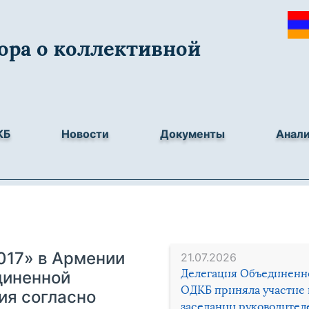
ора о коллективной
КБ
Новости
Документы
Анал
017» в Армении
21.07.2026
Делегация Объединенн
диненной
ОДКБ приняла участие 
ия согласно
заседании руководител