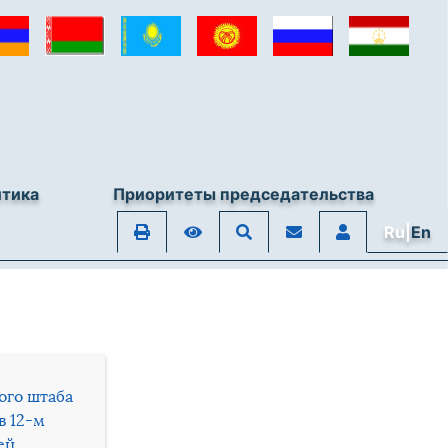
итика
Приоритеты председательства
Ru|
En
ого штаба
в 12-м
ей