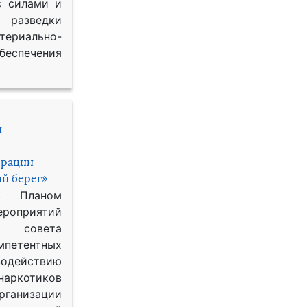
с силами и
азведки
ериально-
спечения
и
ерации
й берег»
с Планом
приятий
о совета
петентных
одействию
наркотиков
рганизации