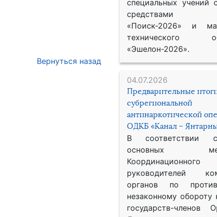
специальных учений 
средствами р
«Поиск-2026» и мат
технического обе
«Эшелон-2026».
Вернуться назад
04.07.2026
Предварительные итог
субрегиональной
антинаркотической оп
ОДКБ «Канал – Янтарны
В соответствии 
основных меро
Координационног
руководителей ком
органов по против
незаконному обороту 
государств-членов О