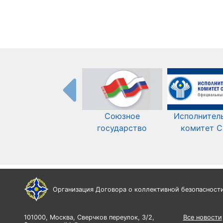
Союзное
Исполнител
государство
комитет 
Организация Договора о коллективной безопасност
101000, Москва, Сверчков переулок, 3/2,
Все новости