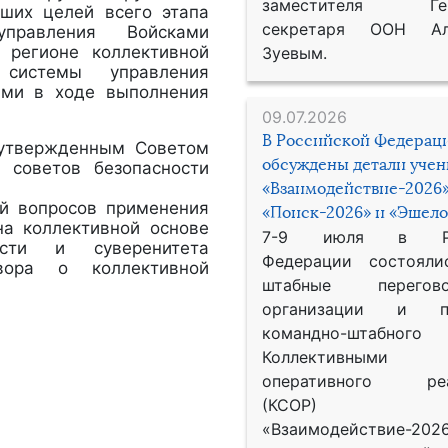
заместителя Гене
ших целей всего этапа
секретаря ООН Ал
управления Войсками
 регионе коллективной
Зуевым.
 системы управления
ами в ходе выполнения
09.07.2026
В Российской Федерац
утвержденным Советом
обсуждены детали уче
 советов безопасности
«Взаимодействие-2026»
ой вопросов применения
«Поиск-2026» и «Эшело
на коллективной основе
7-9 июля в Рос
ности и суверенитета
Федерации состояли
вора о коллективной
штабные перего
организации и пр
командно-штабного
Коллективными
оперативного реа
(КСОР) 
«Взаимодействие-2026