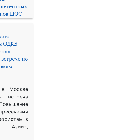
мпетентных
енов ШОС
ости
ря ОДКБ
инял
 встрече по
авкам
 в Москве
я встреча
Повышение
 пресечения
рористам в
Азии»,