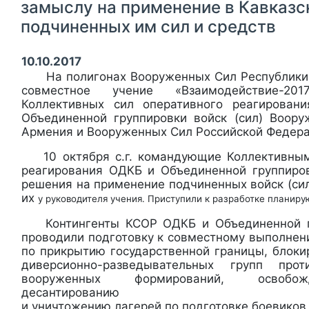
замыслу на применение в Кавказс
подчиненных им сил и средств
10.10.2017
На полигонах Вооруженных Сил Республики
совместное учение «Взаимодействие-20
Коллективных сил оперативного реагирова
Объединенной группировки войск (сил) Воор
Армения и Вооруженных Сил Российской Федера
10 октября с.г. командующие Коллективным
реагирования ОДКБ и Объединенной группиров
решения на применение подчиненных войск (сил
их
у руководителя учения. Приступили к разработке планир
Контингенты КСОР ОДКБ и Объединенной гр
проводили подготовку к совместному выполнен
по прикрытию государственной границы, блок
диверсионно-разведывательных групп про
вооруженных формирований, освобож
десантированию
и уничтожению лагерей по подготовке боевиков 