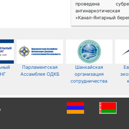
проведена субрег
антинаркотическая
«Канал-Янтарный берег
ьный
Парламентская
Шанхайская
Ев
СНГ
Ассамблея ОДКБ
организация
эко
сотрудничества
и