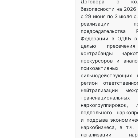
Договора о колл
безопасности на 2026 
с 29 июня по 3 июля с.
реализации при
председательства Р
Федерации в ОДКБ в 
целью пресечения
контрабанды нарко
прекурсоров и анало
психоактив
сильнодействующих 
регион ответственн
нейтрализации межд
транснациональных
наркогруппировок, 
подпольного наркопр
и подрыва экономиче
наркобизнеса, в т.ч.
легализации нарк