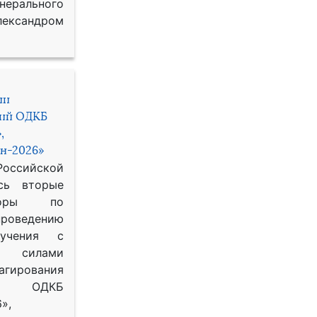
рального
ександром
ии
ний ОДКБ
,
н-2026»
сийской
сь вторые
воры по
оведению
 учения с
 силами
гирования
ОДКБ
»,