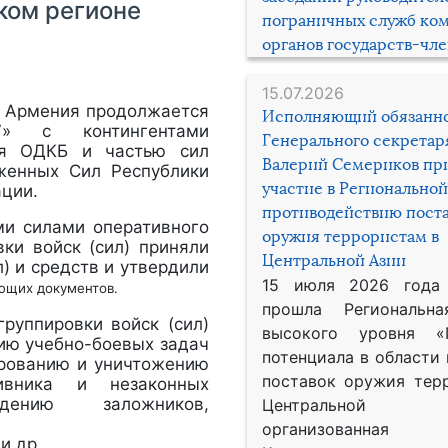
ком регионе
пограничных служб ко
органов государств-чл
15.07.2026
 Армения продолжается
Исполняющий обязанн
17» с контингентами
Генерального секрета
ния ОДКБ и частью сил
Валерий Семериков пр
уженных Сил Республики
участие в Региональной
ции.
противодействию пост
и силами оперативного
оружия террористам в
ки войск (сил) приняли
Центральной Азии
) и средств и утвердили
15 июля 2026 года
ующих документов.
прошла Региональна
уппировки войск (сил)
высокого уровня «
ию учебно-боевых задач
потенциала в области
ированию и уничтожению
поставок оружия тер
тивника и незаконных
дению заложников,
Центральной 
организованная
и др.