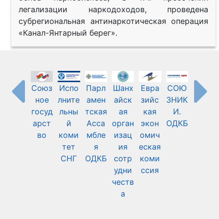
легализации наркодоходов, проведена
субрегиональная антинаркотическая операция
«Канал-Янтарный берег».
Союз
Испо
Парл
Шанх
Евра
СОЮ
Меж
ное
лните
амен
айск
зийс
ЗНИК
дуна
госуд
льны
тская
ая
кая
И.
родн
арст
й
Асса
орган
экон
ОДКБ
ый
во
коми
мбле
изац
омич
Коми
тет
я
ия
еская
тет
СНГ
ОДКБ
сотр
коми
Крас
удни
ссия
ного
честв
Крес
а
та