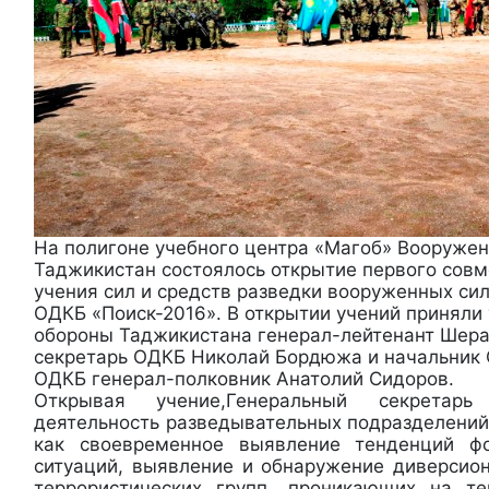
На полигоне учебного центра «Магоб» Вооруже
Таджикистан состоялось открытие первого совм
учения сил и средств разведки вооруженных си
ОДКБ «Поиск-2016». В открытии учений приняли
обороны Таджикистана генерал-лейтенант Шера
секретарь ОДКБ Николай Бордюжа и начальник
ОДКБ генерал-полковник Анатолий Сидоров.
Открывая учение,Генеральный секрета
деятельность разведывательных подразделений
как своевременное выявление тенденций ф
ситуаций, выявление и обнаружение диверсио
террористических групп, проникающих на те