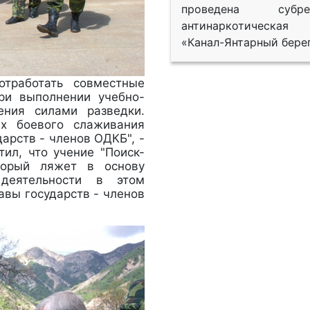
проведена субрег
антинаркотическая
«Канал-Янтарный берег
тработать совместные
ри выполнении учебно-
ения силами разведки.
ах боевого слаживания
арств - членов ОДКБ", -
ил, что учение "Поиск-
оторый ляжет в основу
деятельности в этом
авы государств - членов