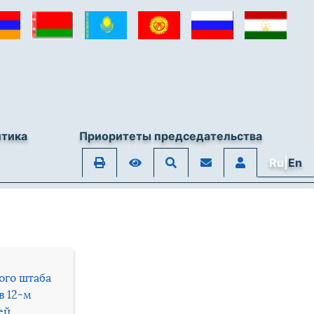
итика
Приоритеты председательства
Ru|
En
ого штаба
в 12-м
ей