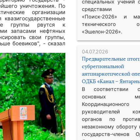
специальных учений 
ейшего уничтожения. По
средствами р
ические организации
«Поиск-2026» и мат
я квазигосударственные
технического обе
ские группы рвутся к
ыми запасами нефтяных
«Эшелон-2026».
сировать свои группы,
ьше боевиков", - сказал
04.07.2026
Предварительные итог
субрегиональной
антинаркотической оп
ОДКБ «Канал – Янтарны
В соответствии 
основных меро
Координационног
руководителей ком
органов по против
незаконному обороту 
государств-членов О