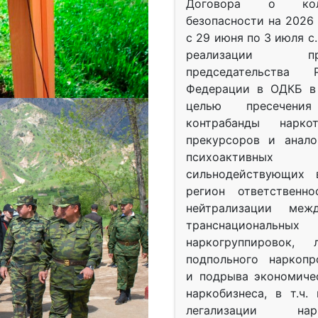
Договора о колл
безопасности на 2026 
с 29 июня по 3 июля с.
реализации при
председательства Р
Федерации в ОДКБ в 
целью пресечения
контрабанды нарко
прекурсоров и анало
психоактив
сильнодействующих 
регион ответственн
нейтрализации межд
транснациональных
наркогруппировок, 
подпольного наркопр
и подрыва экономиче
наркобизнеса, в т.ч.
легализации нарк