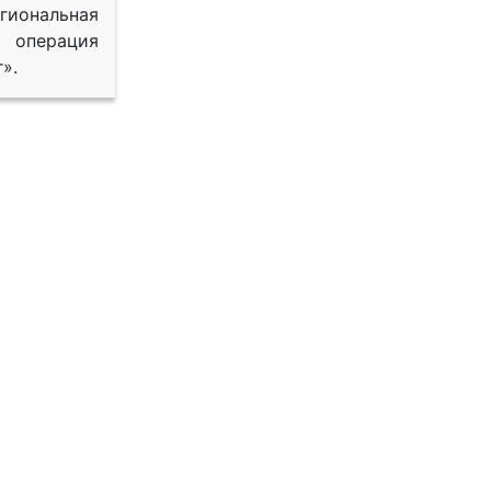
иональная
 операция
».