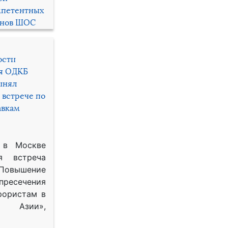
мпетентных
енов ШОС
ости
ря ОДКБ
инял
 встрече по
авкам
 в Москве
я встреча
Повышение
 пресечения
рористам в
Азии»,