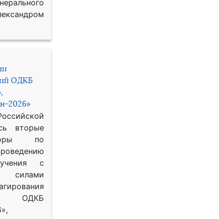
рального
ександром
ии
ний ОДКБ
,
н-2026»
сийской
сь вторые
воры по
оведению
 учения с
 силами
гирования
ОДКБ
»,