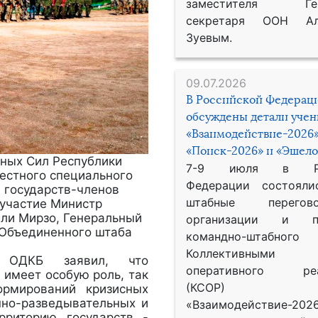
заместителя Гене
секретаря ООН Ал
Зуевым.
09.07.2026
В Российской Федерац
обсуждены детали уче
«Взаимодействие-2026»
«Поиск-2026» и «Эшело
нных Сил Республики
7-9 июля в Рос
естного специального
Федерации состояли
л государств-членов
штабные перего
 участие Министр
ли Мирзо, Генеральный
организации и пр
 Объединенного штаба
командно-штабного
Коллективными
рь ОДКБ заявил, что
оперативного реа
 имеет особую роль, так
(КСОР) 
ормирований кризисных
нно-разведывательных и
«Взаимодействие-2026
рриторию государств -