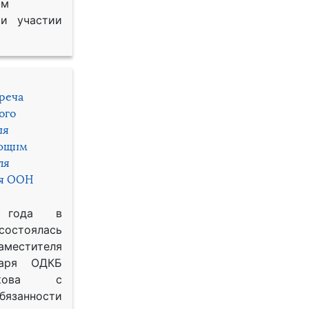
им
и участии
треча
ого
ия
яющим
ля
ря ООН
 года в
состоялась
местителя
таря ОДКБ
икова с
занности