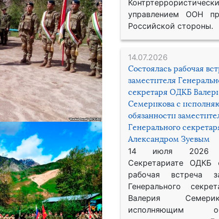
Контртеррористическ
управлением ООН пр
Российской стороны.
14.07.2026
Состоялась рабочая вс
заместителя Генеральн
секретаря ОДКБ Валер
Семерикова с исполн
обязанности заместите
Генерального секрета
Александром Зуевым
14 июля 2026
Секретариате ОДКБ 
рабочая встреча за
Генерального секре
Валерия Семер
исполняющим обя