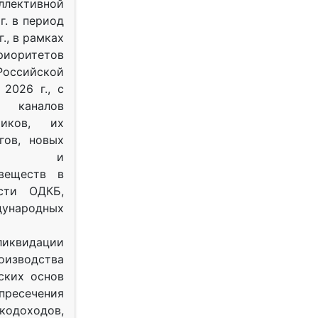
ективной
г. в период
г., в рамках
оритетов
оссийской
2026 г., с
 каналов
тиков, их
гов, новых
ных и
веществ в
ости ОДКБ,
ународных
ликвидации
оизводства
ских основ
 пресечения
одоходов,