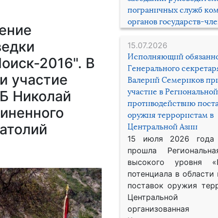
пограничных служб ко
органов государств-чл
чение
ведки
15.07.2026
Исполняющий обязанн
оиск-2016". В
Генерального секрета
и участие
Валерий Семериков пр
участие в Региональной
Б Николай
противодействию пост
иненного
оружия террористам в
натолий
Центральной Азии
15 июля 2026 года
прошла Региональна
высокого уровня «
потенциала в области
поставок оружия тер
Центральной 
организованная