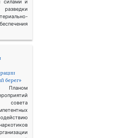
с силами и
азведки
ериально-
спечения
и
ерации
й берег»
с Планом
приятий
о совета
петентных
одействию
наркотиков
рганизации