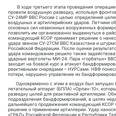
В ходе третьего этапа проведения операции
провели воздушную разведку, используя фронт
СУ-24МР ВВС России с целью определения целе
воздушных и артиллерийских ударов. Летчики 
основных сил незаконных вооруженных формиро
позволить им организованно выдвинуться в рай
командующий КСОР принимает решение о нанес
удара звеном СУ-27СМ ВВС Казахстана и штур
Российской Федерации. После оценки результат
удара командование решило также задействова
ударные вертолеты МИ-24. Пара «горбатых» ВВС
заходит на боевой курс и атакует бандформир
реактивными снарядами – НУРСами. НВФ понес
потери, нарушено управление их бандформиров
Одновременно с этим в воздух был запущен 
летательный аппарат (БПЛА) «Орлан-10», котор
разведку целей для реактивной артиллерии. Об
подразделения бандформирований, в целях нед
дальнейшего продвижения командующий КСОР 
решение о применении артиллерии. Удар нанося
«ГРАД» Российской Федерации и Республики Та