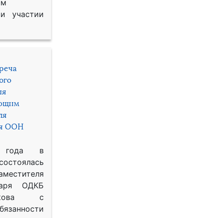
им
и участии
треча
ого
ия
яющим
ля
ря ООН
 года в
состоялась
местителя
таря ОДКБ
икова с
занности