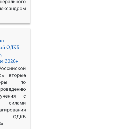
рального
ександром
ии
ний ОДКБ
,
н-2026»
сийской
сь вторые
воры по
оведению
 учения с
 силами
гирования
ОДКБ
»,