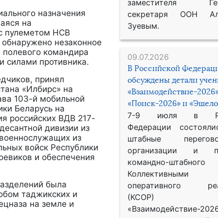
заместителя Гене
иального назначения
секретаря ООН Ал
аяся на
Зуевым.
с пулеметом НСВ
ло обнаружено незаконное
 полевого командира
09.07.2026
и силами противника.
В Российской Федерац
дчиков, принял
обсуждены детали уче
тана «Илбирс» на
«Взаимодействие-2026»
ава 103-й мобильной
«Поиск-2026» и «Эшело
ики Беларусь на
7-9 июля в Рос
я российских ВДВ 217-
Федерации состояли
десантной дивизии из
 военнослужащих из
штабные перего
льных войск Республики
организации и пр
оевиков и обеспечения
командно-штабного
Коллективными
азделений была
оперативного реа
обом таджикских и
(КСОР) 
ецназа на земле и
«Взаимодействие-2026