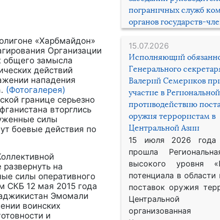
пограничных служб ко
органов государств-чл
 полигоне «Харбмайдон»
15.07.2026
агирования Организации
Исполняющий обязанн
х общего замысла
Генерального секрета
ических действий
ражении нападения
Валерий Семериков пр
.
(Фотогалерея)
участие в Региональной
кой границе серьезно
противодействию пост
фганистана вторглись
оружия террористам в
руженные силы
Центральной Азии
ут боевые действия по
15 июля 2026 года
прошла Региональна
оллективной
высокого уровня «
 развернуть на
потенциала в области
ные силы оперативного
м СКБ 12 мая 2015 года
поставок оружия тер
Таджикистан Эмомали
Центральной 
ении воинских
организованная
отовности и