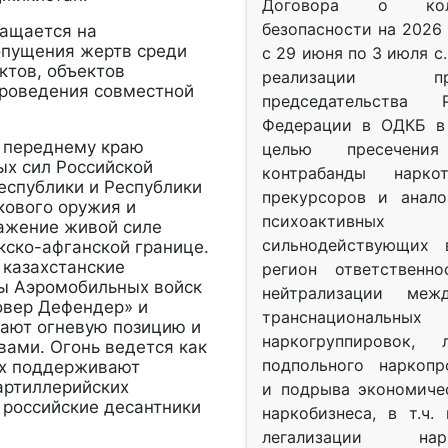
Договора о колл
безопасности на 2026 
ащается на
опущения жертв среди
с 29 июня по 3 июля с.
ктов, объектов
реализации при
проведения совместной
председательства Р
Федерации в ОДКБ в 
 переднему краю
целью пресечения
х сил Российской
контрабанды нарко
еспублики и Республики
прекурсоров и анало
кового оружия и
психоактив
ажение живой силе
сильнодействующих 
кско-афганской границе.
 казахстанские
регион ответственн
ды Аэромобильных войск
нейтрализации межд
овер Дефендер» и
транснациональных
ают огневую позицию и
наркогруппировок, 
ами. Огонь ведется как
подпольного наркопр
 их поддерживают
артиллерийских
и подрыва экономиче
 российские десантники
наркобизнеса, в т.ч.
легализации нарк