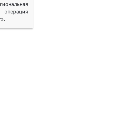
иональная
 операция
».