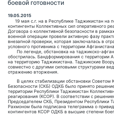
боевой готовности
19.05.2015
19 мая с.г. на в Республике Таджикистан на
контингенты Коллективных сил оперативного ре
Договора о коллективной безопасности в рамка
военной операции провели активную фазу практ
внезапной проверки, которая заключалась в от
условного противника с территории Афганистана
По легенде, обстановка на таджикско-афганс
обострилась. Бандформирования с территории А
на территорию Таджикистана. Таджикские Воо
совместно с другими силовыми структурами вед
отражению вторжения.
В целях стабилизации обстановки Советом К
Безопасности (СКБ) ОДКБ было принято решение
территории Республики Таджикистан Коллектив
реагирования (КСОР). В соответствии с решение
Председателем СКБ, Президентом Республики 
Рахмоном была подписана телеграмма о привид
контингентов КСОР ОДКБ в высшие степени боег