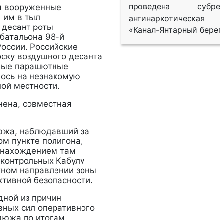
проведена субрег
 вооруженные
 им в тыл
антинаркотическая
 десант роты
«Канал-Янтарный берег
дбатальона 98-й
оссии. Российские
ску воздушного десанта
ьные парашютные
лось на незнакомую
ой местности.
ена, совместная
жа, наблюдавший за
ом пункте полигона,
с нахождением там
дконтрольных Кабулу
жном направлении зоны
ктивной безопасности.
ной из причин
вных сил оперативного
дюжа по итогам