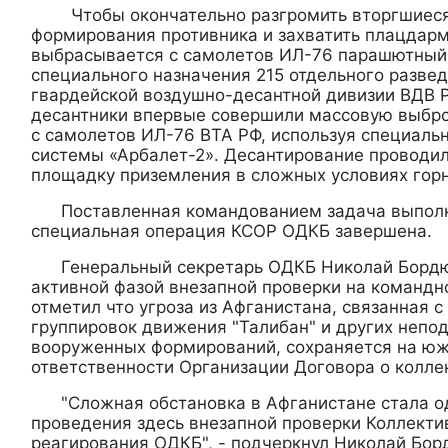
Чтобы окончательно разгромить вторгшиеся
формирования противника и захватить плацдарм
выбрасывается с самолетов ИЛ-76 парашютный
специального назначения 215 отдельного разве
гвардейской воздушно-десантной дивизии ВДВ Р
десантники впервые совершили массовую выбро
с самолетов ИЛ-76 ВТА РФ, используя специал
системы «Арбалет-2». Десантирование проводи
площадку приземления в сложных условиях горн
Поставленная командованием задача выполн
специальная операция КСОР ОДКБ завершена.
Генеральный секретарь ОДКБ Николай Бордю
активной фазой внезапной проверки на командн
отметил что угроза из Афганистана, связанная 
группировок движения "Талибан" и других непо
вооруженных формирований, сохраняется на ю
ответственности Организации Договора о колле
"Сложная обстановка в Афганистане стала од
проведения здесь внезапной проверки Коллекти
реагирования ОДКБ", - подчеркнул Николай Бор