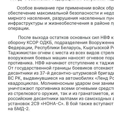
Особое внимание при применении войск обр
обеспечение максимальной безопасности и нед
мирного населения, разрушения населенных пун
инфраструктуры и жизнеобеспечения в районе 
операции.
После выхода остатков основных сил НВФ к
оборону КСОР ОДКБ, подразделения Вооруженны
Федерации, Республики Беларусь, Кыргызской Р
Таджикистан огнем с места из всех видов стрел
вооружения боевых машин наносят огневое пор
противника. НВФ начинают отступление к таджи
От государственной границы боевиков отсекают
десантники из 37-й десантно-штурмовой брига
ВС РК, выдвинувшиеся на автомобилях «Ленд Р
квадроциклах. Молниеносным ударом они заним
уничтожают противника всеми огневыми средств
из стрелкового оружия, так и из гранатометов,
российские десантники залпами из самоходных 
установок 2С9 «НОНА-С». В бой также вступают
на БМД-2.