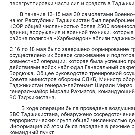
перегруппировки части сил и средств в Таджики
В течение 13-15 мая 30 самолетами Военно-
на юг Республики Таджикистан был переброшен
КСОР общей численностью более 2500 военносл
единиц вооружения и военной техники, которые
районе полигона «Харбмайдон» вблизи таджикс
С 16 по 18 мая было завершено формирование 
осуществлено их боевое слаживание и подготов
совместной операции, которая была успешно пр
действиями войск наблюдал Генеральный секр
Бордюжа. Общее руководство тренировкой осу
Совета министров обороны ОДКБ, Министр обор
Таджикистан генерал-лейтенант Шерали Мирзо
генерал-майор Мирали Рахматов, командующи
ВС Таджикистана.
В ходе операции была проведена воздушная
ВВС Таджикистана, обнаружено сосредоточение
террористических групп общей численностью до
Информация об этом была передана в режиме р
командный пункт.