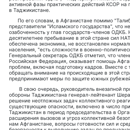
активной фазы практических действий КСОР на
в Таджикистане.
По его словам, в Афганистане помимо "Талиб
представители "Исламского государства", что н
озабоченность у глав государств-членов ОДКБ.
десятилетнее пребывание в этой стране сил НАТ
обеспечена экономика, не восстановлен нормал
населения, "есть сложности в военно-политичес
Генеральный секретарь ОДКБ отметил, что член
Российская Федерация, оказывает помощь Афга
проблем, включая подготовку кадров. Вместе с
обращать внимание на происходящие в этой стр
предпринимают меры по защите южных рубеже
В свою очередь, руководитель внезапной пр
обороны Таджикистана генерал-лейтенант Шерал
решение неотложных задач коллективного реаг
существующие опасности, включено в число пр
Таджикистан в период председательства в Орга
расширения вызовов и угроз коллективной безоп
нам Афганистане, вопросы готовности сил и сре
безопасности к выполнению задач по предназн