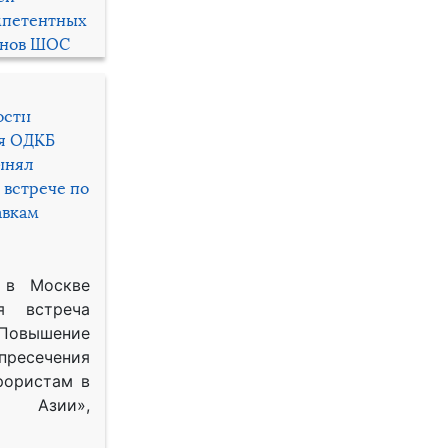
мпетентных
енов ШОС
ости
ря ОДКБ
инял
 встрече по
авкам
 в Москве
я встреча
Повышение
 пресечения
рористам в
Азии»,