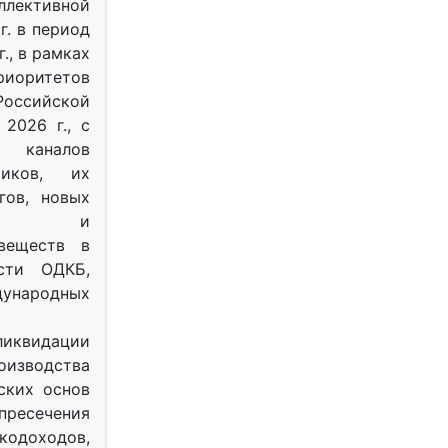
ективной
г. в период
г., в рамках
оритетов
оссийской
2026 г., с
 каналов
тиков, их
гов, новых
ных и
веществ в
ости ОДКБ,
ународных
ликвидации
оизводства
ских основ
 пресечения
одоходов,