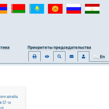
итика
Приоритеты председательства
Ru|
En
ого штаба
в 12-м
ей