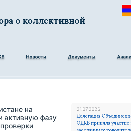
ора о коллективной
КБ
Новости
Документы
Анал
истане на
21.07.2026
Делегация Объединенн
и активную фазу
ОДКБ приняла участие 
 проверки
заседании руководител