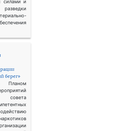
с силами и
азведки
ериально-
спечения
и
ерации
й берег»
с Планом
приятий
о совета
петентных
одействию
наркотиков
рганизации