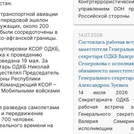
Контртеррористическ
стан.
управлением ООН пр
транспортной авиации
Российской стороны.
 передовой эшелон
ужащих, около 200
 были сосредоточены в
14.07.2026
ко-афганской границы.
Состоялась рабочая вс
группировки КСОР ОДКБ,
заместителя Генеральн
ка к проведению
секретаря ОДКБ Валер
оведена 19 мая. За
Семерикова с исполн
етарь ОДКБ Николай
обязанности заместите
ществлял Председатель
Генерального секрета
оны Республики
. Командующий КСОР –
Александром Зуевым
й Мобильными войсками
14 июля 2026
Секретариате ОДКБ 
рабочая встреча за
 разведка самолетами
 и передвижение
Генерального секре
 700 человек.
Валерия Семер
еального времени на
исполняющим обя