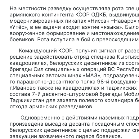
На местности разведку осуществляла рота спец
армянского контингента КСОР ОДКБ, выдвинувш
модернизированных пикапах «Ниссан –Наваро» 
«Утёс», в ее задачи входит взятие «языка». Бы
вооруженное формирование и местонахождение
боевиков. Рота вступила в бой с превосходящим
Командующий КСОР, получил сигнал от разве
решение задействовать отряд спецназа Кыргызс
квадроциклах, белорусских десантников из сост
бригады Сил специальных операций ВС Республ
специальных автомашинах «МАЗ», подразделени
го парашютно-десантного полка 98-й воздушно-
г.Иваново также на квадроциклах и таджикских
состава 7-й десантно-штурмовой бригады Моби
Таджикистан для захвата полевого командира б
отхода армянских разведчиков.
Одновременно с действиями наземных подр
произведена высадка десанта посадочным спос
белорусских десантников с целью поддержки сп
эвакуации захваченного лидера боевиков.