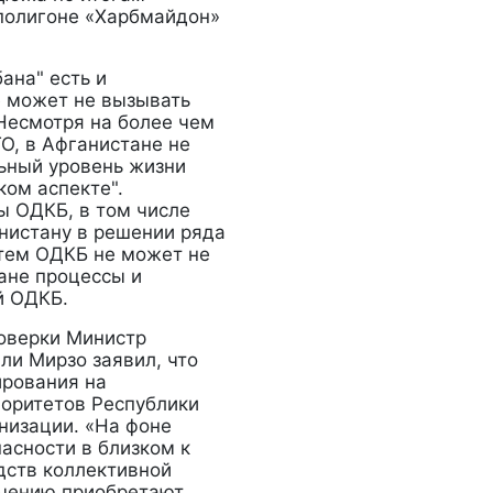
 полигоне «Харбмайдон»
ана" есть и
е может не вызывать
 Несмотря на более чем
О, в Афганистане не
ьный уровень жизни
ком аспекте".
ы ОДКБ, в том числе
нистану в решении ряда
 тем ОДКБ не может не
ане процессы и
й ОДКБ.
оверки Министр
и Мирзо заявил, что
ирования на
иоритетов Республики
низации. «На фоне
асности в близком к
дств коллективной
ачению приобретают