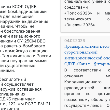
специальных учений 
 силы КСОР ОДКБ
средствами р
овые бомбардировщики
«Поиск-2026» и мат
й для нанесения
технического обе
обнаружили выдвижение
«Эшелон-2026».
ваний. Чтобы не
он боестолкновения
ении авиационного
04.07.2026
мовиками СУ-25СМ ВВС
ов ракетно-бомбового
Предварительные итог
ть армейскую авиацию –
субрегиональной
 Таджикистана и России
антинаркотической оп
ования неуправляемыми
ОДКБ «Канал – Янтарны
ли существенные
В соответствии 
аниями.
основных меро
беспилотный
Координационног
ый осуществляет
руководителей ком
наружив оставшиеся
органов по против
опущения их
ОДКБ принимает
незаконному обороту 
т из 122-мм РСЗО БМ-21
государств-членов О
джикистан.