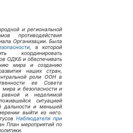
ародной и региональной
змов противодействия
циала Организации. Была
зопасности
, в которой
ть координировать
нов ОДКБ и обеспечивать
ению мира и созданию
развития наших стран,
ентральной роли ООН в
твенности ее Совета
 мира и безопасности и
у равной и неделимой
сложившейся ситуацией
й дальности и меньшей
ерении выйти из него.
атусов
Наблюдателя при
ан План мероприятий по
олитики.