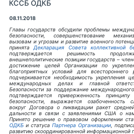
КССБ ОДКБ
08.11.2018
Главы государств обсудили проблемы междун
безопасности, совершенствование механи
вызовам и угрозам и развитие военного потен
принята
Декларация Совета коллективной бе
подтверждается решимость продолжи
внешнеполитические позиции государств – чле
достижение целей Организации по укрепл
благоприятных условий для всестороннего 
подчеркивается необходимость укрепления ц
международных делах и главной ответс
Безопасности за поддержание международного
подтверждается приверженность принцип
безопасности, выражается озабоченность 
вокруг Договора о ликвидации ракет средне
дальности в связи с заявлениями США о нам
Принято решение о правовом оформлении ст
ОДКБ
и статуса
Партнера Организации
, подпис
развитию скоординированной информационной п