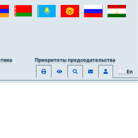
итика
Приоритеты председательства
Ru|
En