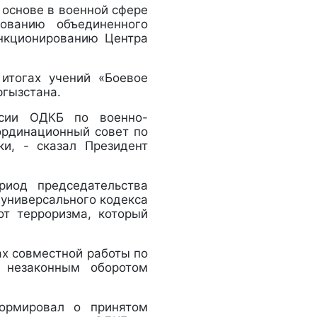
 основе в военной сфере
ованию объединенного
нкционированию Центра
 итогах учений «Боевое
ргызстана.
ссии ОДКБ по военно-
ординационный совет по
ки, - сказал Президент
риод председательства
 универсального кодекса
от терроризма, который
ах совместной работы по
с незаконным оборотом
формировал о принятом