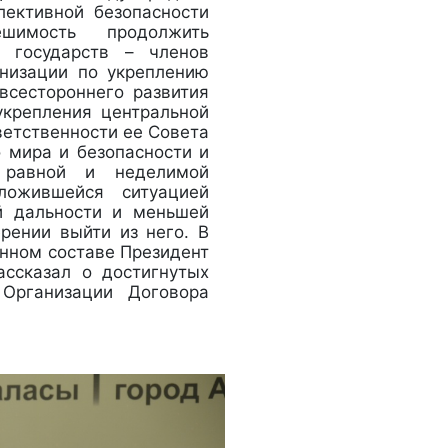
лективной безопасности
шимость продолжить
и государств – членов
низации по укреплению
всестороннего развития
укрепления центральной
ветственности ее Совета
 мира и безопасности и
у равной и неделимой
сложившейся ситуацией
й дальности и меньшей
рении выйти из него. В
енном составе Президент
ассказал о достигнутых
 Организации Договора