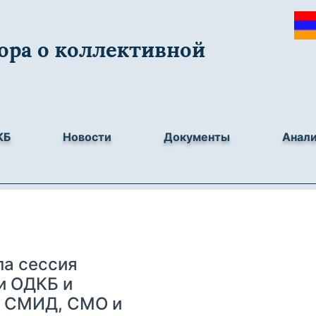
ора о коллективной
КБ
Новости
Документы
Анал
ла сессия
и ОДКБ и
е СМИД, СМО и