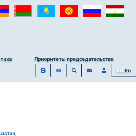
итика
Приоритеты председательства
Ru|
En
зстан,