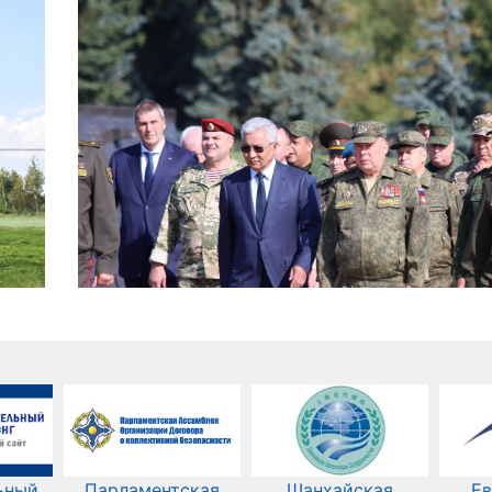
ьный
Парламентская
Шанхайская
Ев