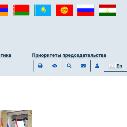
итика
Приоритеты председательства
Ru|
En