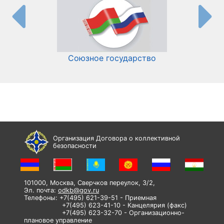
Союзное государство
И
Организация Договора о коллективной
безопасности
101000, Москва, Сверчков переулок, 3/2,
Эл. почта:
odkb@gov.ru
Телефоны: +7(495) 621-39-51 - Приемная
+7(495) 623-41-10 - Канцелярия (факс)
+7(495) 623-32-70 - Организационно-
плановое управление