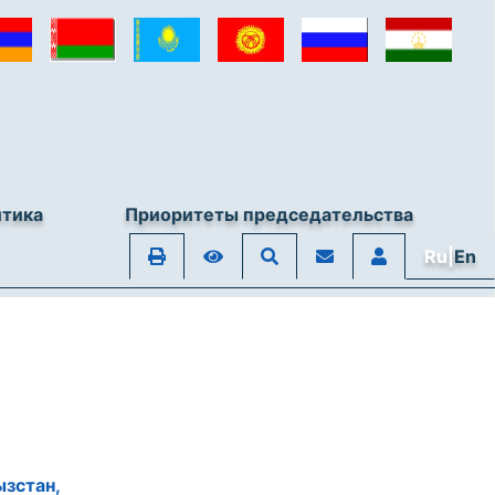
итика
Приоритеты председательства
Ru|
En
зстан,