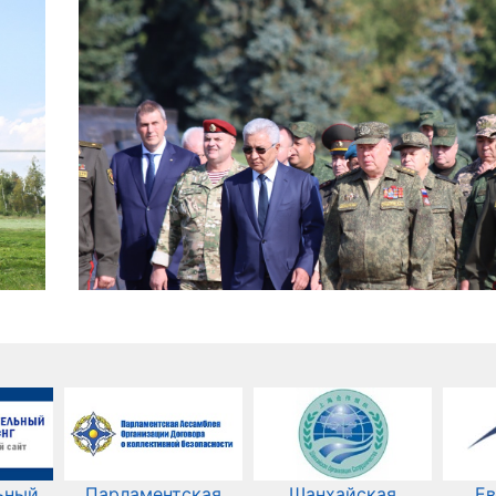
ьный
Парламентская
Шанхайская
Ев