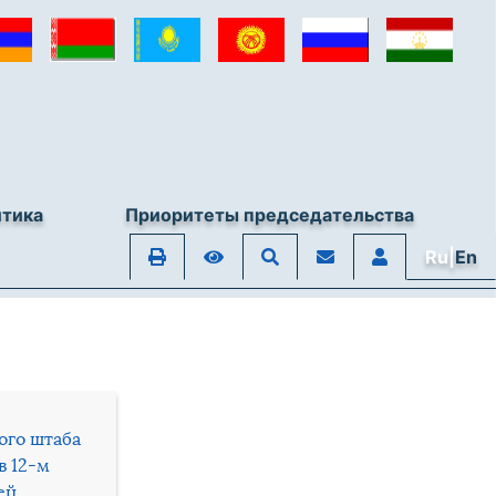
итика
Приоритеты председательства
Ru|
En
ого штаба
в 12-м
ей