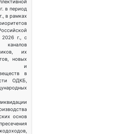
ективной
г. в период
г., в рамках
оритетов
оссийской
2026 г., с
 каналов
тиков, их
гов, новых
ных и
веществ в
ости ОДКБ,
ународных
ликвидации
оизводства
ских основ
 пресечения
одоходов,