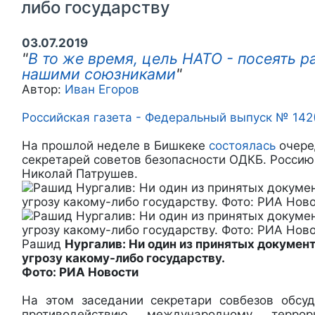
либо государству
03.07.2019
"
В то же время, цель НАТО - посеять 
нашими союзниками
"
Автор:
Иван Егоров
Российская газета - Федеральный выпуск № 142
На прошлой неделе в Бишкеке
состоялась
очере
секретарей советов безопасности ОДКБ. Россию
Николай Патрушев.
Рашид
Нургалив: Ни один из принятых докумен
угрозу какому-либо государству.
Фото: РИА Новости
На этом заседании секретари совбезов обсу
противодействию международному терро