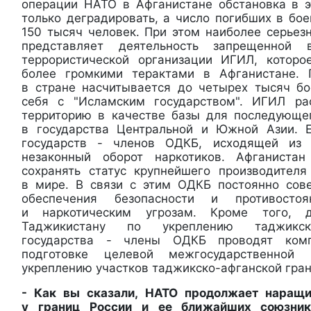
операции НАТО в Афганистане обстановка в 
только деградировать, а число погибших в бо
150 тысяч человек. При этом наиболее серьез
представляет деятельность запрещенной
террористической организации ИГИЛ, которо
более громкими терактами в Афганистане.
в стране насчитывается до четырех тысяч б
себя с "Исламским государством". ИГИЛ ра
территорию в качестве базы для последующе
в государства Центральной и Южной Азии. 
государств - членов ОДКБ, исходящей из 
незаконный оборот наркотиков. Афганиста
сохранять статус крупнейшего производител
в мире. В связи с этим ОДКБ постоянно сов
обеспечения безопасности и противостоя
и наркотическим угрозам. Кроме того, 
Таджикистану по укреплению таджикск
государства - члены ОДКБ проводят ком
подготовке целевой межгосударственно
укреплению участков таджикско-афганской гра
- Как вы сказали, НАТО продолжает наращи
у границ России и ее ближайших союзник