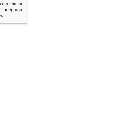
иональная
 операция
».