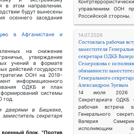
Контртеррористическ
я в этом направлении.
управлением ООН пр
едствии будут вынесены
Российской стороны.
мя осеннего заседания
ацию в Афганистане и
14.07.2026
Состоялась рабочая вс
заместителя Генеральн
авленных на снижение
секретаря ОДКБ Валер
граничье, утверждение
ных учений в формате
Семерикова с исполн
ных действий государств
обязанности заместите
стратегии ООН на 2019-
Генерального секрета
ент информационного
Александром Зуевым
ирования ОДКБ и план
14 июля 2026
и формирований системы
 год.
Секретариате ОДКБ 
рабочая встреча за
и дверями в Бишкеке,
Генерального секре
я заместитель секретаря
Валерия Семер
исполняющим обя
 военный блок. "Против