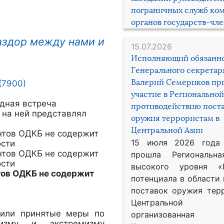
пограничных служб ко
органов государств-чл
раздор между нами и
15.07.2026
Исполняющий обязанн
Генерального секрета
Валерий Семериков пр
(7900)
участие в Региональной
дная встреча
противодействию пост
 на ней представлял
оружия террористам в
Центральной Азии
15 июля 2026 года
прошла Региональна
высокого уровня «
тов ОДКБ не содержит
потенциала в области
поставок оружия тер
Центральной 
дили принятые меры по
организованная
ризму и экстремизму