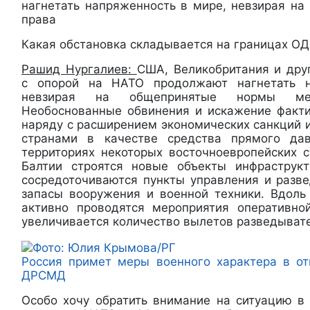
нагнетать напряженность в мире, невзирая н
права
Какая обстановка складывается на границах О
Рашид Нургалиев:
США, Великобритания и дру
с опорой на НАТО продолжают нагнетать н
невзирая на общепринятые нормы меж
Необоснованные обвинения и искажение факт
наряду с расширением экономических санкций 
странами в качестве средства прямого да
территориях некоторых восточноевропейских с
Балтии строятся новые объекты инфраструк
сосредоточиваются пункты управления и разве
запасы вооружения и военной техники. Вдол
активно проводятся мероприятия оперативно
увеличивается количество вылетов разведыват
Россия примет меры военного характера в о
ДРСМД
Особо хочу обратить внимание на ситуацию в 