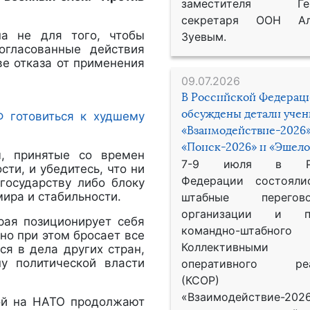
заместителя Гене
секретаря ООН Ал
на не для того, чтобы
Зуевым.
огласованные действия
ве отказа от применения
09.07.2026
В Российской Федерац
обсуждены детали уче
 готовиться к худшему
«Взаимодействие-2026»
«Поиск-2026» и «Эшело
ы, принятые со времен
7-9 июля в Рос
ти, и убедитесь, что ни
Федерации состояли
государству либо блоку
мира и стабильности.
штабные перего
организации и пр
рая позиционирует себя
командно-штабного
но при этом бросает все
Коллективными
я в дела других стран,
у политической власти
оперативного реа
(КСОР) 
«Взаимодействие-2026
рой на НАТО продолжают