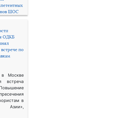
мпетентных
енов ШОС
ости
ря ОДКБ
инял
 встрече по
авкам
 в Москве
я встреча
Повышение
 пресечения
рористам в
Азии»,