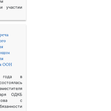
им
и участии
треча
ого
ия
яющим
ля
ря ООН
 года в
состоялась
местителя
таря ОДКБ
икова с
занности