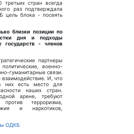
О третьих стран всегда
ного раз подтверждала
Б цель блока - посеять
лько близки позиции по
естки дня и подходы
у государств - членов
ратегические партнеры
политические, военно-
рно-гуманитарные связи.
е взаимодействие. И, что
з них есть место для
пасности наших стран.
одной арене, требуют
 против терроризма,
ужия и наркотиков,
ры ОДКБ