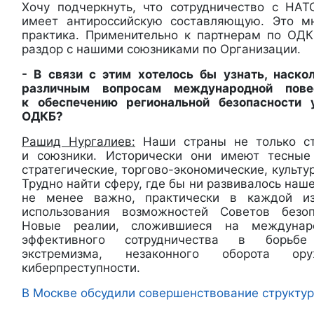
Хочу подчеркнуть, что сотрудничество с НАТ
имеет антироссийскую составляющую. Это м
практика. Применительно к партнерам по ОДК
раздор с нашими союзниками по Организации.
- В связи с этим хотелось бы узнать, наско
различным вопросам международной пов
к обеспечению региональной безопасности 
ОДКБ?
Рашид Нургалиев:
Наши страны не только ст
и союзники. Исторически они имеют тесные 
стратегические, торгово-экономические, культу
Трудно найти сферу, где бы ни развивалось наш
не менее важно, практически в каждой и
использования возможностей Советов безо
Новые реалии, сложившиеся на междунар
эффективного сотрудничества в борьбе
экстремизма, незаконного оборота ор
киберпреступности.
В Москве обсудили совершенствование структу