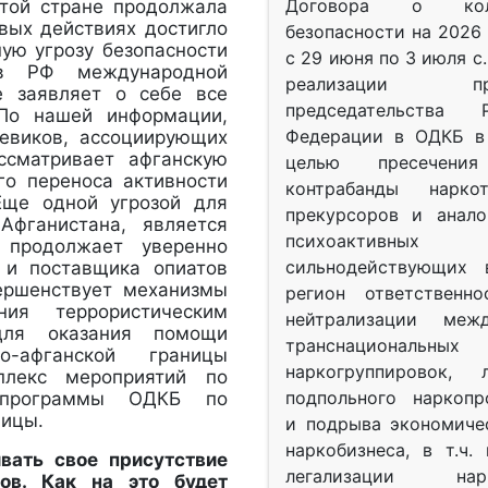
Договора о колл
этой стране продолжала
евых действиях достигло
безопасности на 2026 
ную угрозу безопасности
с 29 июня по 3 июля с.
 в РФ международной
реализации при
е заявляет о себе все
председательства Р
 По нашей информации,
Федерации в ОДКБ в 
оевиков, ассоциирующих
ссматривает афганскую
целью пресечения
го переноса активности
контрабанды нарко
Еще одной угрозой для
прекурсоров и анало
Афганистана, является
психоактив
н продолжает уверенно
сильнодействующих 
я и поставщика опиатов
ершенствует механизмы
регион ответственн
ния террористическим
нейтрализации межд
для оказания помощи
транснациональных
о-афганской границы
наркогруппировок, 
плекс мероприятий по
подпольного наркопр
й программы ОДКБ по
ницы.
и подрыва экономиче
наркобизнеса, в т.ч.
вать свое присутствие
легализации нарк
ов. Как на это будет