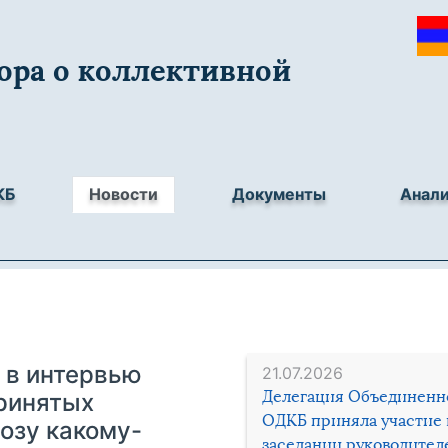
ора о коллективной
КБ
Новости
Документы
Анал
 в интервью
21.07.2026
Делегация Объединенн
принятых
ОДКБ приняла участие 
озу какому-
заседании руководител