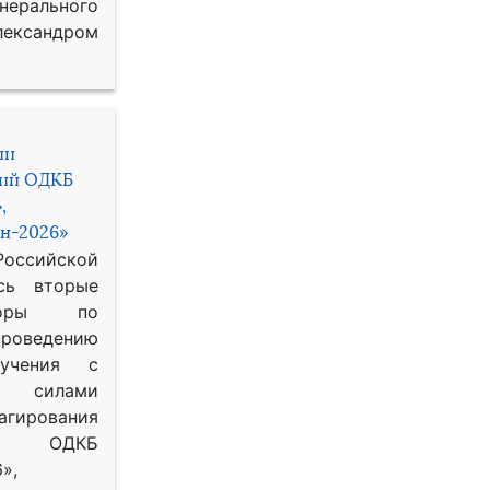
рального
ександром
ии
ний ОДКБ
,
н-2026»
сийской
сь вторые
воры по
оведению
 учения с
 силами
гирования
ОДКБ
»,