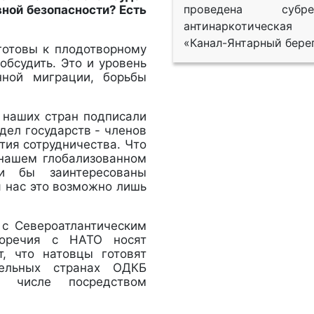
проведена субрег
вной безопасности? Есть
антинаркотическая
«Канал-Янтарный берег
готовы к плодотворному
обсудить. Это и уровень
нной миграции, борьбы
 наших стран подписали
дел государств - членов
тия сотрудничества. Что
в нашем глобализованном
и бы заинтересованы
я нас это возможно лишь
 с Североатлантическим
воречия с НАТО носят
т, что натовцы готовят
ельных странах ОДКБ
 числе посредством