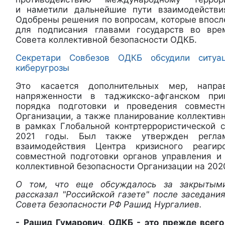
и наметили дальнейшие пути взаимодействи
Одобрены решения по вопросам, которые впосл
для подписания главами государств во вре
Совета коллективной безопасности ОДКБ.
Секретари Совбезов ОДКБ обсудили ситу
киберугрозы
Это касается дополнительных мер, напр
напряженности в таджикско-афганском при
порядка подготовки и проведения совмест
Организации, а также планирование коллектив
в рамках Глобальной контртеррористической 
2021 годы. Был также утвержден реглам
взаимодействия Центра кризисного реаг
совместной подготовки органов управления 
коллективной безопасности Организации на 2020
О том, что еще обсуждалось за закрытым
рассказал "Российской газете" после заседани
Совета безопасности РФ Рашид Нургалиев.
- Рашид Гумарович, ОДКБ - это прежде всего