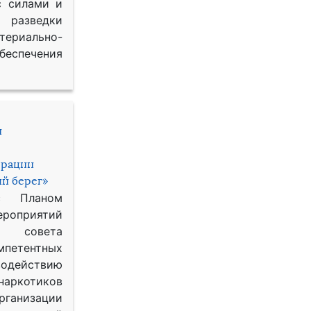
с силами и
азведки
ериально-
спечения
и
ерации
й берег»
с Планом
приятий
о совета
петентных
одействию
наркотиков
рганизации