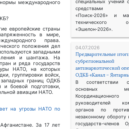
специальных учений 
а нормы международного
средствами р
«Поиск-2026» и мат
ДКБ?
технического обе
гие европейские страны
«Эшелон-2026».
апряженность в мире,
дународного права.
ического положения дел
04.07.2026
используются западными
Предварительные итог
вления и шантажа. На
субрегиональной
тран и ряда государств
антинаркотической оп
туры НАТО, на которых
дки, группировки войск,
ОДКБ «Канал – Янтарны
ь западных границ ОДКБ
В соответствии 
й и боевой подготовки,
основных меро
ельной авиации НАТО.
Координационног
руководителей ком
твет на угрозы НАТО по
органов по против
незаконному обороту 
государств-членов О
Афганистане. За 17 лет