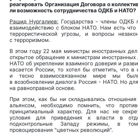
реагировать Организация Договора о коллекти
ли возможность сотрудничества ОДКБ и НАТО?
Рашид Нургалиев:
Государства - члены ОДКБ 
взаимодействию с блоком НАТО. Нам есть что 
террористической угрозы, и вопросы незако
с терроризмом.
В этом году 22 мая министры иностранных дел
открытое обращение к министрам иностранных 
НАТО об укреплении взаимного доверия и разви
касается России, то хотел бы отметить, что 
и тесно взаимосвязанном мире мы был
в возобновлении диалога Россия - НАТО. Но дл
на равноправной основе.
При этом, как бы ни складывались отношения
альянсом, необходимо помнить, что проти
принципиальный характер. Для нас не секре
условия для приведения к власти в отд
подконтрольные Западу режимы, в том
провоцирования "цветных революций".