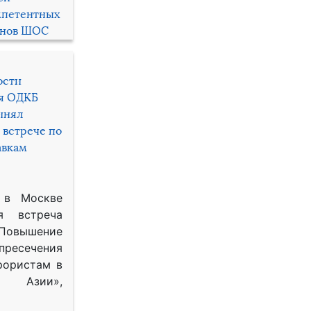
мпетентных
енов ШОС
ости
ря ОДКБ
инял
 встрече по
авкам
 в Москве
я встреча
Повышение
 пресечения
рористам в
Азии»,