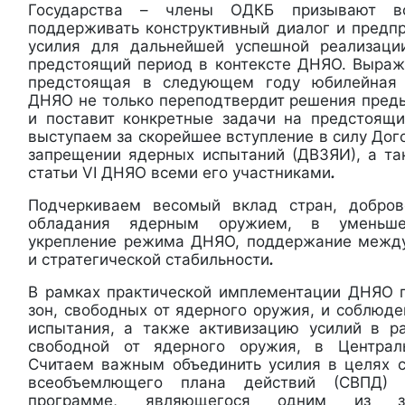
Государства – члены ОДКБ призывают в
поддерживать конструктивный диалог и предп
усилия для дальнейшей успешной реализаци
предстоящий период в контексте ДНЯО. Выраж
предстоящая в следующем году юбилейная 
ДНЯО не только переподтвердит решения пред
и поставит конкретные задачи на предстоящи
выступаем за скорейшее вступление в силу До
запрещении ядерных испытаний (ДВЗЯИ), а т
статьи VI ДНЯО всеми его участниками
.
Подчеркиваем весомый вклад стран, добров
обладания ядерным оружием, в уменьше
укрепление режима ДНЯО, поддержание между
и стратегической стабильности
.
В рамках практической имплементации ДНЯО 
зон, свободных от ядерного оружия, и соблюд
испытания, а также активизацию усилий в р
свободной от ядерного оружия, в Централ
Считаем важным объединить усилия в целях 
всеобъемлющего плана действий (СВПД) 
программе, являющегося одним из з