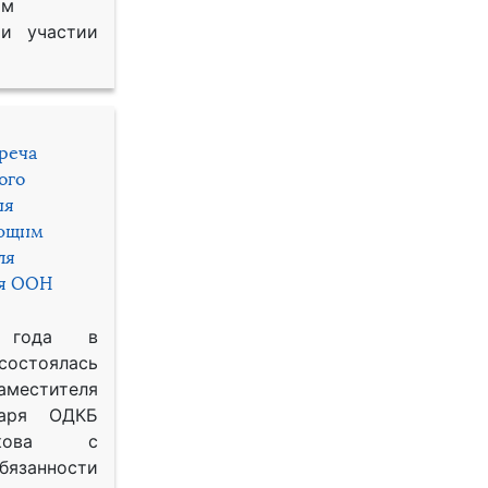
им
и участии
треча
ого
ия
яющим
ля
ря ООН
 года в
состоялась
местителя
таря ОДКБ
икова с
занности