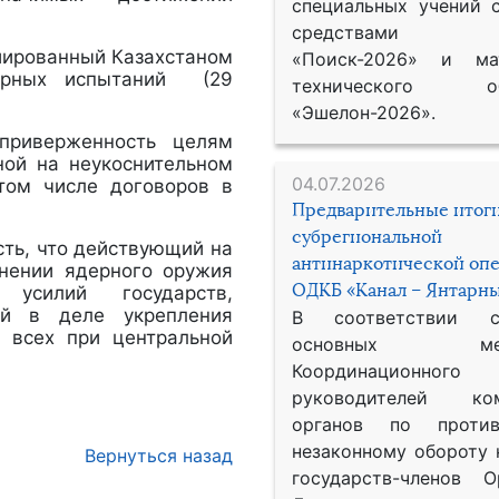
специальных учений 
средствами р
иированный Казахстаном
«Поиск-2026» и мат
ерных испытаний (29
технического обе
«Эшелон-2026».
приверженность целям
ной на неукоснительном
04.07.2026
том числе договоров в
Предварительные итог
субрегиональной
ть, что действующий на
антинаркотической оп
анении ядерного оружия
ОДКБ «Канал – Янтарны
 усилий государств,
ий в деле укрепления
В соответствии 
 всех при центральной
основных меро
Координационног
руководителей ком
органов по против
незаконному обороту 
Вернуться назад
государств-членов О