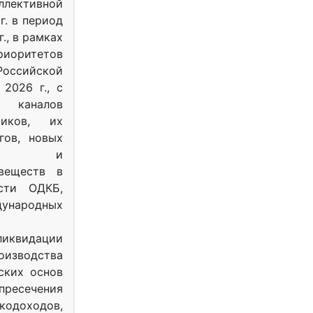
ективной
г. в период
г., в рамках
оритетов
оссийской
2026 г., с
 каналов
тиков, их
гов, новых
ных и
веществ в
ости ОДКБ,
ународных
ликвидации
оизводства
ских основ
 пресечения
одоходов,