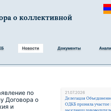
ора о коллективной
КБ
Новости
Документы
Анал
аявление по
21.07.2026
Делегация Объединенн
у Договора о
ОДКБ приняла участие 
жия и
заседании руководител