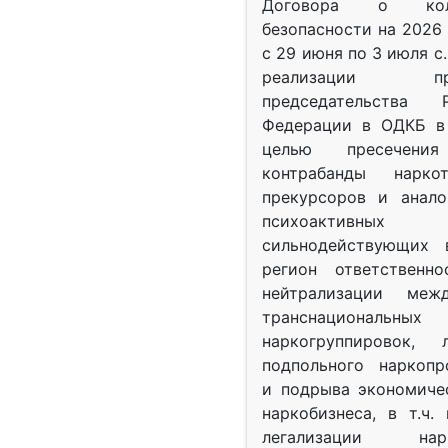
Договора о колл
безопасности на 2026 
с 29 июня по 3 июля с.
реализации при
председательства Р
Федерации в ОДКБ в 
целью пресечения
контрабанды нарко
прекурсоров и анало
психоактив
сильнодействующих 
регион ответственн
нейтрализации межд
транснациональных
наркогруппировок, 
подпольного наркопр
и подрыва экономиче
наркобизнеса, в т.ч.
легализации нарк