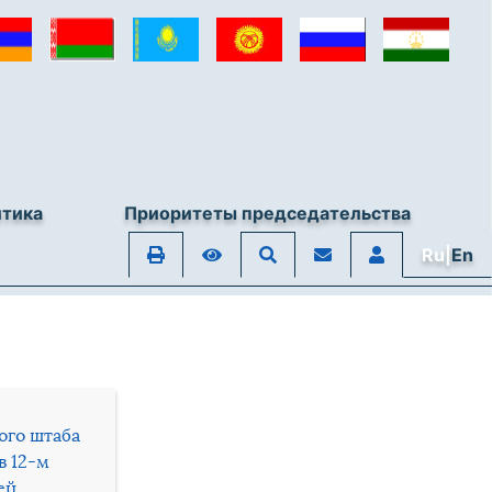
итика
Приоритеты председательства
Ru|
En
ого штаба
в 12-м
ей