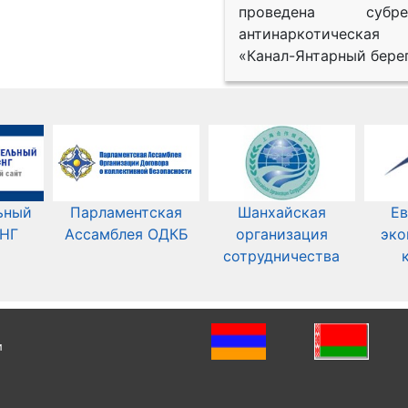
проведена субрег
антинаркотическая
«Канал-Янтарный берег
ьный
Парламентская
Шанхайская
Ев
СНГ
Ассамблея ОДКБ
организация
эко
сотрудничества
и