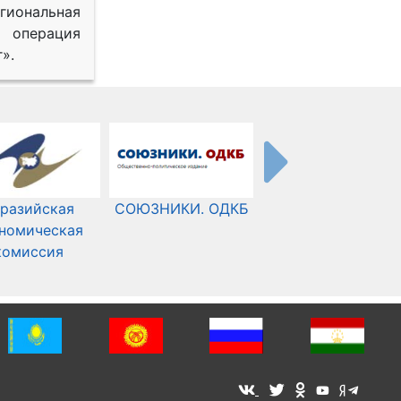
иональная
 операция
».
разийская
СОЮЗНИКИ. ОДКБ
Международный
номическая
Комитет Красного
комиссия
Креста