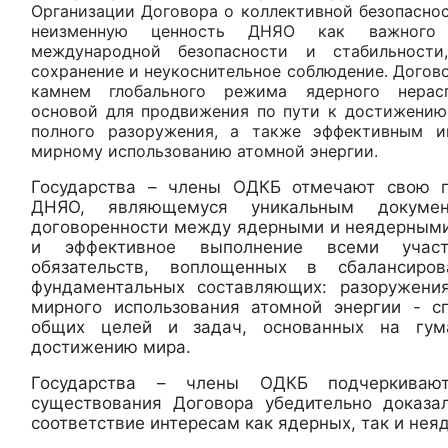
Организации Договора о коллективной безопасно
неизменную ценность ДНЯО как важного 
международной безопасности и стабильност
сохранение и неукоснительное соблюдение. Догов
камнем глобального режима ядерного нерасп
основой для продвижения по пути к достижению
полного разоружения, а также эффективным и
мирному использованию атомной энергии.
Государства – члены ОДКБ отмечают свою 
ДНЯО, являющемуся уникальным докуме
договоренности между ядерными и неядерными
и эффективное выполнение всеми учас
обязательств, воплощенных в сбалансиро
фундаментальных составляющих: разоружения
мирного использования атомной энергии - с
общих целей и задач, основанных на гум
достижению мира.
Государства – члены ОДКБ подчеркивают
существования Договора убедительно доказа
соответствие интересам как ядерных, так и нея