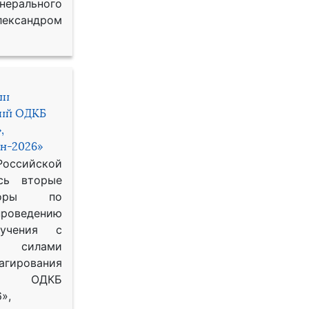
рального
ександром
ии
ний ОДКБ
,
н-2026»
сийской
сь вторые
воры по
оведению
 учения с
 силами
гирования
ОДКБ
»,