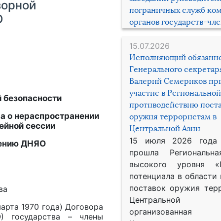
зорной
пограничных служб ко
О
органов государств-чл
15.07.2026
Исполняющий обязанн
Генерального секрета
Валерий Семериков пр
участие в Региональной
й безопасности
противодействию пост
ра о нераспространении
оружия террористам в
ейной сессии
Центральной Азии
15 июля 2026 года
нению ДНЯО
прошла Региональна
высокого уровня «
потенциала в области
20 года
поставок оружия тер
а
Центральной 
марта 1970 года) Договора
организованная
) государства – члены