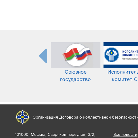
Союзное
Исполнител
государство
комитет 
Организация Договора о коллективной безопасност
101000, Москва, Сверчков переулок, 3/2,
Все новости