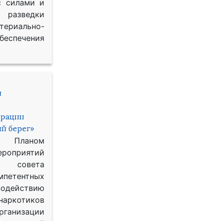
с силами и
азведки
ериально-
спечения
и
ерации
й берег»
с Планом
приятий
о совета
петентных
одействию
наркотиков
рганизации