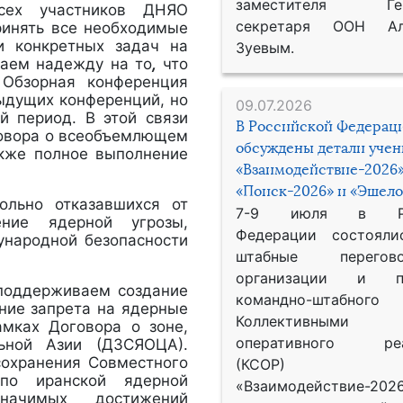
заместителя Гене
сех участников ДНЯО
секретаря ООН Ал
ринять все необходимые
и конкретных задач на
Зуевым.
аем надежду на то
,
что
Обзорная конференция
ыдущих конференций, но
09.07.2026
й период. В этой связи
В Российской Федерац
говора о всеобъемлющем
обсуждены детали уче
акже полное выполнение
«Взаимодействие-2026»
«Поиск-2026» и «Эшело
ольно отказавшихся от
7-9 июля в Рос
ние ядерной угрозы,
Федерации состояли
народной безопасности
штабные перего
организации и пр
поддерживаем создание
командно-штабного
ение запрета на ядерные
Коллективными
амках Договора о зоне,
оперативного реа
ьной Азии (ДЗСЯОЦА).
сохранения Совместного
(КСОР) 
по иранской ядерной
«Взаимодействие-2026
начимых достижений