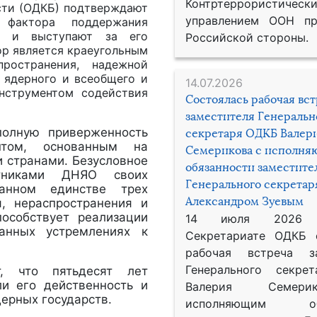
Контртеррористическ
сти (ОДКБ) подтверждают
управлением ООН пр
фактора поддержания
и, и выступают за его
Российской стороны.
ор является краеугольным
ространения, надежной
 ядерного и всеобщего и
14.07.2026
нструментом
содействия
Состоялась рабочая вс
заместителя Генеральн
полную приверженность
секретаря ОДКБ Валер
нтом, основанным на
Семерикова с исполн
 странами. Безусловное
обязанности заместите
тниками ДНЯО своих
Генерального секрета
ванном единстве трех
Александром Зуевым
, нераспространения и
пособствует реализации
14 июля 2026
анных устремлениях к
Секретариате ОДКБ 
рабочая встреча за
Генерального секре
, что пятьдесят лет
ли его действенность и
Валерия Семер
дерных государств.
исполняющим обя