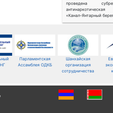
проведена субрег
антинаркотическая
«Канал-Янтарный берег
ьный
Парламентская
Шанхайская
Ев
СНГ
Ассамблея ОДКБ
организация
эко
сотрудничества
и