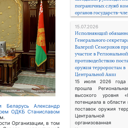
пограничных служб ко
органов государств-чл
15.07.2026
Исполняющий обязанн
Генерального секрета
Валерий Семериков пр
участие в Региональной
противодействию пост
оружия террористам в
Центральной Азии
15 июля 2026 года
прошла Региональна
высокого уровня «
потенциала в области
и Беларусь Александр
поставок оружия тер
арем ОДКБ Станиславом
Центральной 
м.
организованная
ости Организации, в том