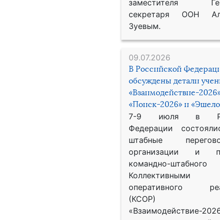
заместителя Гене
секретаря ООН Ал
Зуевым.
09.07.2026
В Российской Федерац
обсуждены детали уче
«Взаимодействие-2026»
«Поиск-2026» и «Эшело
7-9 июля в Рос
Федерации состояли
штабные перего
организации и пр
командно-штабного
Коллективными
оперативного реа
(КСОР) 
«Взаимодействие-2026