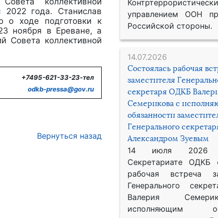
Совета коллективной
Контртеррористическ
я 2022 года. Станислав
управлением ООН пр
о о ходе подготовки к
Российской стороны.
23 ноября в Ереване, а
ий Совета коллективной
14.07.2026
Состоялась рабочая вс
+7495-621-33-23-тел
заместителя Генеральн
odkb-
pressa@
gov.
ru
секретаря ОДКБ Валер
Семерикова с исполн
обязанности заместите
Генерального секрета
Вернуться назад
Александром Зуевым
14 июля 2026
Секретариате ОДКБ 
рабочая встреча за
Генерального секре
Валерия Семер
исполняющим обя