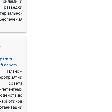
с силами и
азведки
ериально-
спечения
и
ерации
й берег»
с Планом
приятий
о совета
петентных
одействию
наркотиков
рганизации