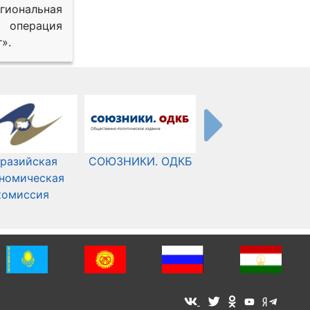
иональная
 операция
».
разийская
СОЮЗНИКИ. ОДКБ
Международный
номическая
Комитет Красного
комиссия
Креста