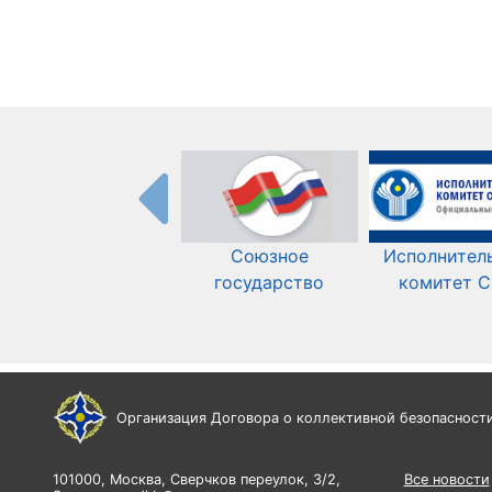
Союзное
Исполнител
государство
комитет 
Организация Договора о коллективной безопасност
101000, Москва, Сверчков переулок, 3/2,
Все новости