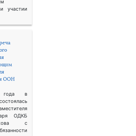
им
и участии
треча
ого
ия
яющим
ля
ря ООН
 года в
состоялась
местителя
таря ОДКБ
икова с
занности