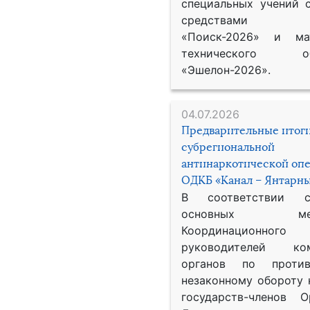
специальных учений 
средствами р
«Поиск-2026» и мат
технического обе
«Эшелон-2026».
04.07.2026
Предварительные итог
субрегиональной
антинаркотической оп
ОДКБ «Канал – Янтарны
В соответствии 
основных меро
Координационног
руководителей ком
органов по против
незаконному обороту 
государств-членов О