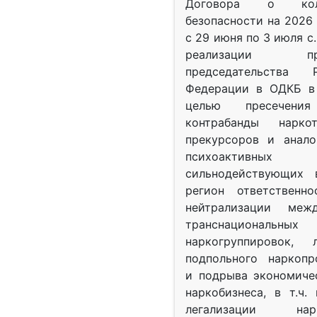
Договора о колл
безопасности на 2026 
с 29 июня по 3 июля с.
реализации при
председательства Р
Федерации в ОДКБ в 
целью пресечения
контрабанды нарко
прекурсоров и анало
психоактив
сильнодействующих 
регион ответственн
нейтрализации межд
транснациональных
наркогруппировок, 
подпольного наркопр
и подрыва экономиче
наркобизнеса, в т.ч.
легализации нарк