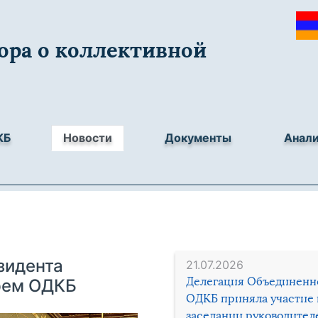
ора о коллективной
КБ
Новости
Документы
Анал
зидента
21.07.2026
Делегация Объединенн
рем ОДКБ
ОДКБ приняла участие 
заседании руководител