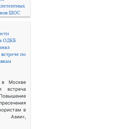
мпетентных
енов ШОС
ости
ря ОДКБ
инял
 встрече по
авкам
 в Москве
я встреча
Повышение
 пресечения
рористам в
Азии»,