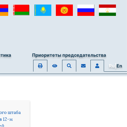
итика
Приоритеты председательства
Ru|
En
ого штаба
в 12-м
ей