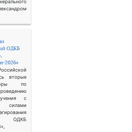
рального
ександром
ии
ний ОДКБ
,
н-2026»
сийской
сь вторые
воры по
оведению
 учения с
 силами
гирования
ОДКБ
»,