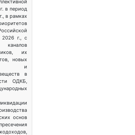
ективной
г. в период
г., в рамках
оритетов
оссийской
2026 г., с
 каналов
тиков, их
гов, новых
ных и
веществ в
ости ОДКБ,
ународных
ликвидации
оизводства
ских основ
 пресечения
одоходов,