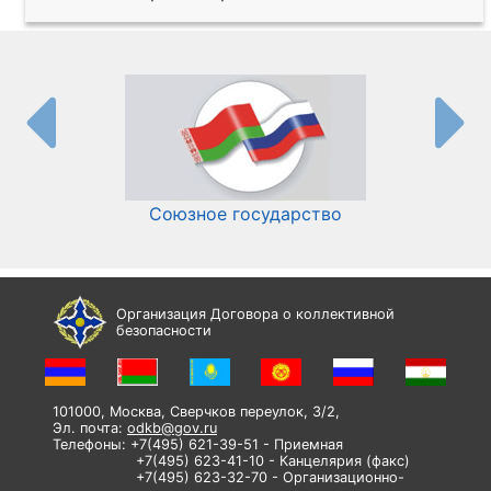
Союзное государство
И
Организация Договора о коллективной
безопасности
101000, Москва, Сверчков переулок, 3/2,
Эл. почта:
odkb@gov.ru
Телефоны: +7(495) 621-39-51 - Приемная
+7(495) 623-41-10 - Канцелярия (факс)
+7(495) 623-32-70 - Организационно-