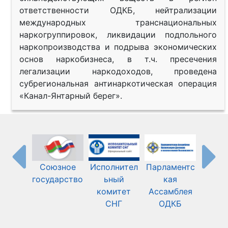
ответственности ОДКБ, нейтрализации
международных транснациональных
наркогруппировок, ликвидации подпольного
наркопроизводства и подрыва экономических
основ наркобизнеса, в т.ч. пресечения
легализации наркодоходов, проведена
субрегиональная антинаркотическая операция
«Канал-Янтарный берег».
Союзное
Исполнител
Парламентс
Шанха
государство
ьный
кая
орган
комитет
Ассамблея
СНГ
ОДКБ
сотру
ст